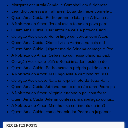
Margaret encurrala Jendal e Campbell em A Nobreza ...
Leandro confessa a Palhares: Eduarda mexe com ele ...
Quem Ama Cuida: Pedro promete lutar por Adriana na...
A Nobreza do Amor: Jendal usa a fome do povo para ...
Quem Ama Cuida: Pilar entra na cela e provoca Adri...
Coração Acelerado: Ronei finge concordar com Alaor...
Quem Ama Cuida: Otoniel visita Adriana na cela e d...
Quem Ama Cuida: julgamento de Adriana começa e Ped...
A Nobreza do Amor: Sebastião confessa plano ao pad...
Coração Acelerado: Zilá e Ronei invadem estúdio do...
Quem Ama Cuida: Pedro acusa o próprio pai de corru...
A Nobreza do Amor: Malungo está a caminho do Brasi...
Coração Acelerado: Naiane forja bilhete de João Ra...
Quem Ama Cuida: Adriana mente que não ama Pedro pa...
A Nobreza do Amor: Virgínia engana o pai com farsa...
Quem Ama Cuida: Ademir confessa manipulação do jui...
A Nobreza do Amor: Mirinho usa sofrimento da irmã ...
Quem Ama Cuida: como Ademir tira Pedro do julgamen...
RECENTES POSTS