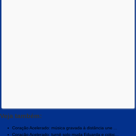
Veja também:
Coração Acelerado: música gravada à distância une ...
Coração Acelerado: turnê solo muda Eduarda e coloc...