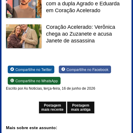
com a dupla Agrado e Eduarda
em Coração Acelerado
Coração Acelerado: Verônica
chega ao Zuzanete e acusa
Janete de assassina
Compartilhe no Twitter
Compartilhe no Facebook
Compartilhe no WhatsApp
Escrito por As Noticias, terça-feira, 16 de junho de 2026
Postagem
Postagem
mais recente
mais antiga
Mais sobre este assunto: