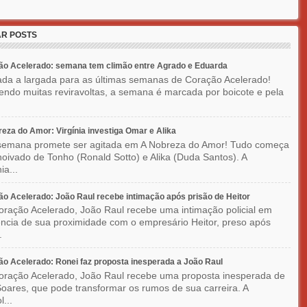
R POSTS
ão Acelerado: semana tem climão entre Agrado e Eduarda
ada a largada para as últimas semanas de Coração Acelerado!
ndo muitas reviravoltas, a semana é marcada por boicote e pela
eza do Amor: Virgínia investiga Omar e Alika
semana promete ser agitada em A Nobreza do Amor! Tudo começa
oivado de Tonho (Ronald Sotto) e Alika (Duda Santos). A
ia...
o Acelerado: João Raul recebe intimação após prisão de Heitor
ração Acelerado, João Raul recebe uma intimação policial em
ncia de sua proximidade com o empresário Heitor, preso após
.
o Acelerado: Ronei faz proposta inesperada a João Raul
ração Acelerado, João Raul recebe uma proposta inesperada de
oares, que pode transformar os rumos de sua carreira. A
l...