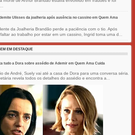
a morte de Arthur Brandão estava envolvido em fraudes e foi
..
 demite Ulisses da joalheria após ausência no cassino em Quem Ama
dente da Joalheria Brandão perde a paciência com o tio. Após
 faltar ao trabalho por estar em um cassino, Ingrid toma uma d...
EM EM DESTAQUE
ta tudo a Dora sobre assédio de Ademir em Quem Ama Cuida
o de André, Suely vai até a casa de Dora para uma conversa séria.
etária revela todos os detalhes do assédio e encontra a...