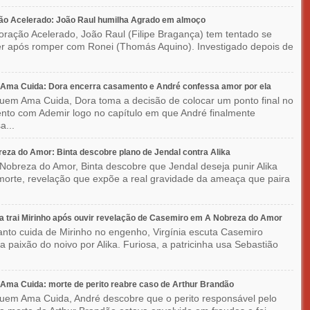
ão Acelerado: João Raul humilha Agrado em almoço
ração Acelerado, João Raul (Filipe Bragança) tem tentado se
r após romper com Ronei (Thomás Aquino). Investigado depois de
Ama Cuida: Dora encerra casamento e André confessa amor por ela
em Ama Cuida, Dora toma a decisão de colocar um ponto final no
to com Ademir logo no capítulo em que André finalmente
a...
eza do Amor: Binta descobre plano de Jendal contra Alika
Nobreza do Amor, Binta descobre que Jendal deseja punir Alika
orte, revelação que expõe a real gravidade da ameaça que paira
ia trai Mirinho após ouvir revelação de Casemiro em A Nobreza do Amor
nto cuida de Mirinho no engenho, Virgínia escuta Casemiro
 a paixão do noivo por Alika. Furiosa, a patricinha usa Sebastião
ma Cuida: morte de perito reabre caso de Arthur Brandão
em Ama Cuida, André descobre que o perito responsável pelo