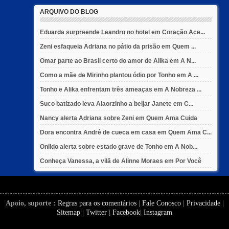
ARQUIVO DO BLOG
Eduarda surpreende Leandro no hotel em Coração Ace...
Zeni esfaqueia Adriana no pátio da prisão em Quem ...
Omar parte ao Brasil certo do amor de Alika em A N...
Como a mãe de Mirinho plantou ódio por Tonho em A ...
Tonho e Alika enfrentam três ameaças em A Nobreza ...
Suco batizado leva Alaorzinho a beijar Janete em C...
Nancy alerta Adriana sobre Zeni em Quem Ama Cuida
Dora encontra André de cueca em casa em Quem Ama C...
Onildo alerta sobre estado grave de Tonho em A Nob...
Conheça Vanessa, a vilã de Alinne Moraes em Por Você
Apoio, suporte :
Regras para os comentários
|
Fale Conosco
|
Privacidade
|
Sitemap
|
Twitter
|
Facebook
|
Instagram