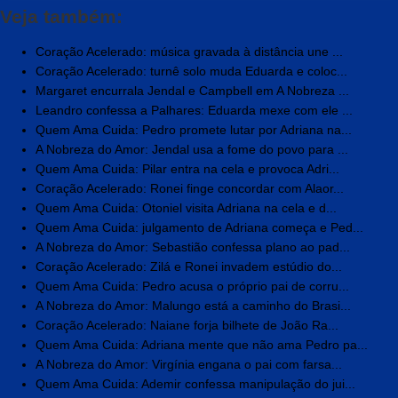
Veja também:
Coração Acelerado: música gravada à distância une ...
Coração Acelerado: turnê solo muda Eduarda e coloc...
Margaret encurrala Jendal e Campbell em A Nobreza ...
Leandro confessa a Palhares: Eduarda mexe com ele ...
Quem Ama Cuida: Pedro promete lutar por Adriana na...
A Nobreza do Amor: Jendal usa a fome do povo para ...
Quem Ama Cuida: Pilar entra na cela e provoca Adri...
Coração Acelerado: Ronei finge concordar com Alaor...
Quem Ama Cuida: Otoniel visita Adriana na cela e d...
Quem Ama Cuida: julgamento de Adriana começa e Ped...
A Nobreza do Amor: Sebastião confessa plano ao pad...
Coração Acelerado: Zilá e Ronei invadem estúdio do...
Quem Ama Cuida: Pedro acusa o próprio pai de corru...
A Nobreza do Amor: Malungo está a caminho do Brasi...
Coração Acelerado: Naiane forja bilhete de João Ra...
Quem Ama Cuida: Adriana mente que não ama Pedro pa...
A Nobreza do Amor: Virgínia engana o pai com farsa...
Quem Ama Cuida: Ademir confessa manipulação do jui...