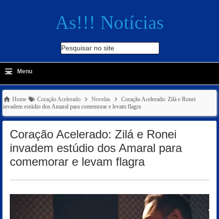
As!!! Notícias
Pesquisar no site
≡
-
Menu
🔍
Home
Coração Acelerado
Novelas
Coração Acelerado: Zilá e Ronei
invadem estúdio dos Amaral para comemorar e levam flagra
Coração Acelerado: Zilá e Ronei
invadem estúdio dos Amaral para
comemorar e levam flagra