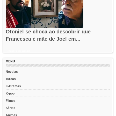
Otoniel se choca ao descobrir que
Francesca é mãe de Joel em...
Recent Posts Widget
MENU
Novelas
Turcas
K-Dramas
K-pop
Filmes
Séries
Animes