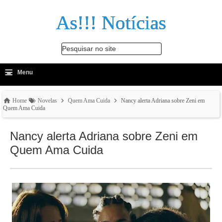
As!!! Notícias
Pesquisar no site
≡
-
Menu
🔍
Home
Novelas
Quem Ama Cuida
Nancy alerta Adriana sobre Zeni em
Quem Ama Cuida
Nancy alerta Adriana sobre Zeni em
Quem Ama Cuida