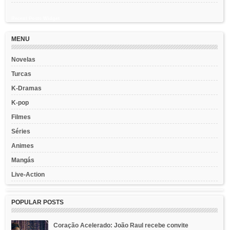
Recent Posts Widget
MENU
Novelas
Turcas
K-Dramas
K-pop
Filmes
Séries
Animes
Mangás
Live-Action
POPULAR POSTS
Coração Acelerado: João Raul recebe convite