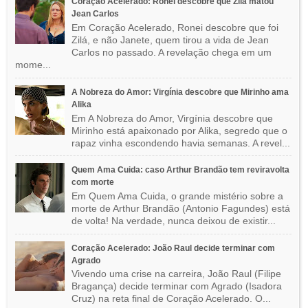
Coração Acelerado: Ronei descobre que Zilá matou
Jean Carlos
Em Coração Acelerado, Ronei descobre que foi
Zilá, e não Janete, quem tirou a vida de Jean
Carlos no passado. A revelação chega em um
mome...
A Nobreza do Amor: Virgínia descobre que Mirinho ama
Alika
Em A Nobreza do Amor, Virgínia descobre que
Mirinho está apaixonado por Alika, segredo que o
rapaz vinha escondendo havia semanas. A revel...
Quem Ama Cuida: caso Arthur Brandão tem reviravolta
com morte
Em Quem Ama Cuida, o grande mistério sobre a
morte de Arthur Brandão (Antonio Fagundes) está
de volta! Na verdade, nunca deixou de existir...
Coração Acelerado: João Raul decide terminar com
Agrado
Vivendo uma crise na carreira, João Raul (Filipe
Bragança) decide terminar com Agrado (Isadora
Cruz) na reta final de Coração Acelerado. O...