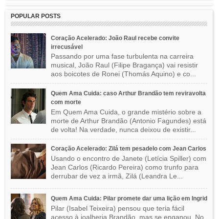
POPULAR POSTS
Coração Acelerado: João Raul recebe convite
irrecusável
Passando por uma fase turbulenta na carreira
musical, João Raul (Filipe Bragança) vai resistir
aos boicotes de Ronei (Thomás Aquino) e co...
Quem Ama Cuida: caso Arthur Brandão tem reviravolta
com morte
Em Quem Ama Cuida, o grande mistério sobre a
morte de Arthur Brandão (Antonio Fagundes) está
de volta! Na verdade, nunca deixou de existir...
Coração Acelerado: Zilá tem pesadelo com Jean Carlos
Usando o encontro de Janete (Letícia Spiller) com
Jean Carlos (Ricardo Pereira) como trunfo para
derrubar de vez a irmã, Zilá (Leandra Le...
Quem Ama Cuida: Pilar promete dar uma lição em Ingrid
Pilar (Isabel Teixeira) pensou que teria fácil
acesso à joalheria Brandão, mas se enganou. No