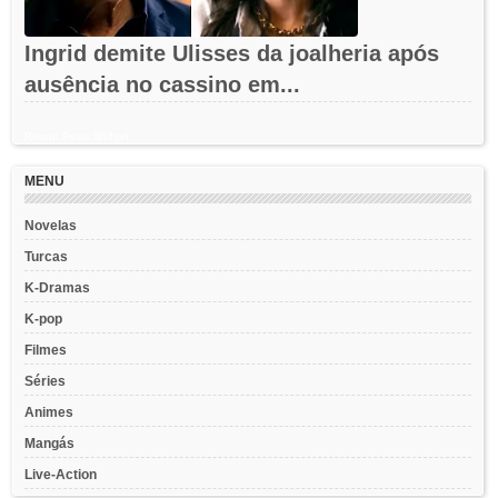
Ingrid demite Ulisses da joalheria após
ausência no cassino em...
Recent Posts Widget
MENU
Novelas
Turcas
K-Dramas
K-pop
Filmes
Séries
Animes
Mangás
Live-Action