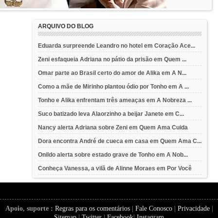
ARQUIVO DO BLOG
Eduarda surpreende Leandro no hotel em Coração Ace...
Zeni esfaqueia Adriana no pátio da prisão em Quem ...
Omar parte ao Brasil certo do amor de Alika em A N...
Como a mãe de Mirinho plantou ódio por Tonho em A ...
Tonho e Alika enfrentam três ameaças em A Nobreza ...
Suco batizado leva Alaorzinho a beijar Janete em C...
Nancy alerta Adriana sobre Zeni em Quem Ama Cuida
Dora encontra André de cueca em casa em Quem Ama C...
Onildo alerta sobre estado grave de Tonho em A Nob...
Conheça Vanessa, a vilã de Alinne Moraes em Por Você
Apoio, suporte :
Regras para os comentários
|
Fale Conosco
|
Privacidade
|
Sitemap
|
Twitter
|
Facebook
|
Instagram