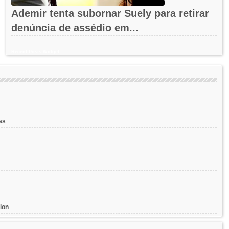
Ademir tenta subornar Suely para retirar
denúncia de assédio em...
Recent Posts Widget
as
ion