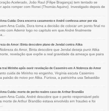
ração Acelerado, João Raul (Filipe Bragança) tem tentado se
r após romper com Ronei (Thomás Aquino). Investigado depois de
Ama Cuida: Dora encerra casamento e André confessa amor por ela
em Ama Cuida, Dora toma a decisão de colocar um ponto final no
to com Ademir logo no capítulo em que André finalmente
a...
eza do Amor: Binta descobre plano de Jendal contra Alika
Nobreza do Amor, Binta descobre que Jendal deseja punir Alika
orte, revelação que expõe a real gravidade da ameaça que paira
ia trai Mirinho após ouvir revelação de Casemiro em A Nobreza do Amor
nto cuida de Mirinho no engenho, Virgínia escuta Casemiro
 a paixão do noivo por Alika. Furiosa, a patricinha usa Sebastião
ma Cuida: morte de perito reabre caso de Arthur Brandão
em Ama Cuida, André descobre que o perito responsável pelo
a morte de Arthur Brandão estava envolvido em fraudes e foi
..