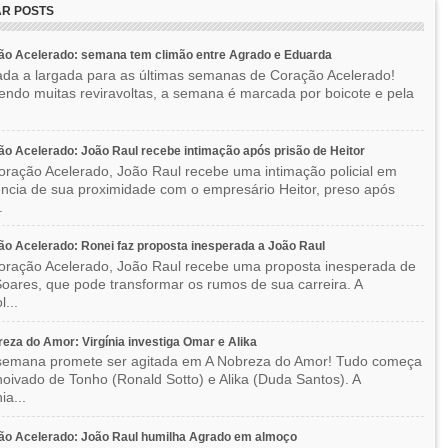
R POSTS
ão Acelerado: semana tem climão entre Agrado e Eduarda
ada a largada para as últimas semanas de Coração Acelerado!
ndo muitas reviravoltas, a semana é marcada por boicote e pela
o Acelerado: João Raul recebe intimação após prisão de Heitor
ração Acelerado, João Raul recebe uma intimação policial em
ncia de sua proximidade com o empresário Heitor, preso após
.
o Acelerado: Ronei faz proposta inesperada a João Raul
ração Acelerado, João Raul recebe uma proposta inesperada de
oares, que pode transformar os rumos de sua carreira. A
l...
eza do Amor: Virgínia investiga Omar e Alika
semana promete ser agitada em A Nobreza do Amor! Tudo começa
oivado de Tonho (Ronald Sotto) e Alika (Duda Santos). A
ia...
ão Acelerado: João Raul humilha Agrado em almoço