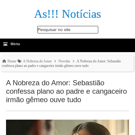
As!!! Notícias
Pesquisar no site
≡
-
Menu
🔍
Home
A Nobreza do Amor
Novelas
A Nobreza do Amor: Sebastião
confessa plano ao padre e cangaceiro irmão gêmeo ouve tudo
A Nobreza do Amor: Sebastião
confessa plano ao padre e cangaceiro
irmão gêmeo ouve tudo