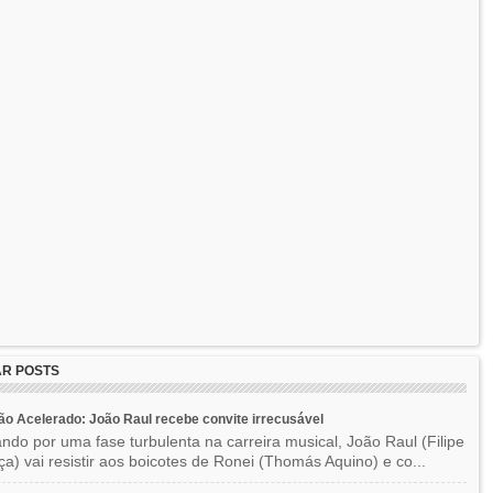
R POSTS
o Acelerado: João Raul recebe convite irrecusável
ndo por uma fase turbulenta na carreira musical, João Raul (Filipe
a) vai resistir aos boicotes de Ronei (Thomás Aquino) e co...