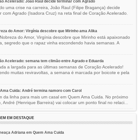
o Acelerado: João Raul decide terminar com Agrado
do uma crise na carreira, João Raul (Filipe Bragança) decide
r com Agrado (Isadora Cruz) na reta final de Coração Acelerado.
eza do Amor: Virgínia descobre que Mirinho ama Alika
Nobreza do Amor, Virgínia descobre que Mirinho está apaixonado
ka, segredo que o rapaz vinha escondendo havia semanas. A
ão Acelerado: semana tem climão entre Agrado e Eduarda
ada a largada para as últimas semanas de Coração Acelerado!
ndo muitas reviravoltas, a semana é marcada por boicote e pela
Ama Cuida: André termina namoro com Carol
im da linha para mais um casal em Quem Ama Cuida. No próximo
o, André (Henrique Barreira) vai colocar um ponto final no relaci...
EM EM DESTAQUE
meaça Adriana em Quem Ama Cuida