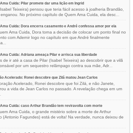
ma Cuida: Pilar promete dar uma lição em Ingrid
(Isabel Teixeira) pensou que teria fácil acesso à joalheria Brandão,
enganou. No próximo capítulo de Quem Ama Cuida, ela desc...
Ama Cuida: Dora encerra casamento e André confessa amor por ela
em Ama Cuida, Dora toma a decisão de colocar um ponto final no
to com Ademir logo no capítulo em que André finalmente
a...
ma Cuida: Adriana ameaça Pilar e arrisca sua liberdade
 de ir até a casa de Pilar (Isabel Teixeira) ao descobrir que a vilã
ponsável por um sequestro relâmpago contra sua mãe, Adr...
o Acelerado: Ronei descobre que Zilá matou Jean Carlos
ração Acelerado, Ronei descobre que foi Zilá, e não Janete,
rou a vida de Jean Carlos no passado. A revelação chega em um
.
Ama Cuida: caso Arthur Brandão tem reviravolta com morte
em Ama Cuida, o grande mistério sobre a morte de Arthur
 (Antonio Fagundes) está de volta! Na verdade, nunca deixou de