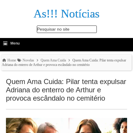
As!!! Notícias
Pesquisar no site
≡
-
Menu
🔍
Home
Novelas
Quem Ama Cuida
Quem Ama Cuida: Pilar tenta expulsar
Adriana do enterro de Arthur e provoca escândalo no cemitério
Quem Ama Cuida: Pilar tenta expulsar
Adriana do enterro de Arthur e
provoca escândalo no cemitério