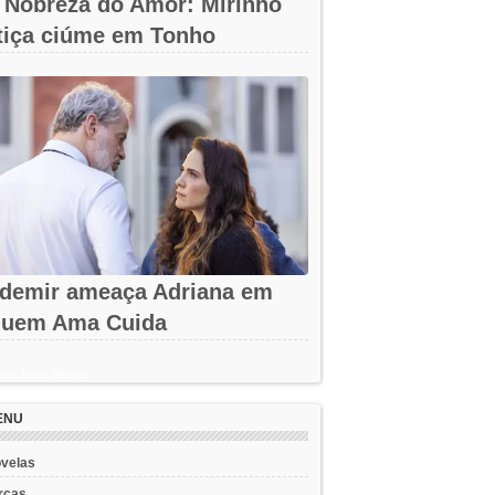
 Nobreza do Amor: Mirinho
tiça ciúme em Tonho
demir ameaça Adriana em
uem Ama Cuida
ent Posts Widget
ENU
velas
rcas