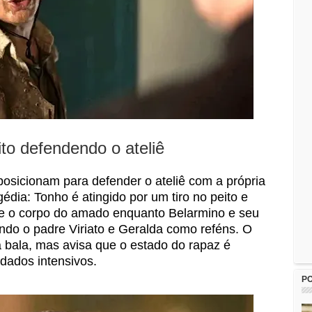
ito defendendo o ateliê
posicionam para defender o ateliê com a própria
édia: Tonho é atingido por um tiro no peito e
re o corpo do amado enquanto Belarmino e seu
do o padre Viriato e Geralda como reféns. O
a bala, mas avisa que o estado do rapaz é
idados intensivos.
P