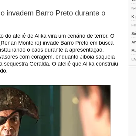
K-
o invadem Barro Preto durante o
K-
Fi
Sé
 do ateliê de Alika vira um cenário de terror. O
(Renan Monteiro) invade Barro Preto em busca
An
instaurando o caos durante a apresentação.
Ma
nvasores com coragem, enquanto Jiboia saqueia
Li
 sequestra Geralda. O ateliê que Alika construiu
do.