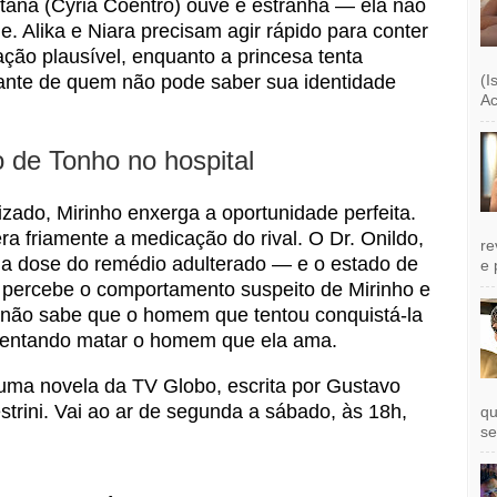
ana (Cyria Coentro) ouve e estranha — ela não
Alika e Niara precisam agir rápido para conter
ação plausível, enquanto a princesa tenta
(I
iante de quem não pode saber sua identidade
Ac
 de Tonho no hospital
zado, Mirinho enxerga a oportunidade perfeita.
tera friamente a medicação do rival. O Dr. Onildo,
re
a dose do remédio adulterado — e o estado de
e 
a percebe o comportamento suspeito de Mirinho e
 não sabe que o homem que tentou conquistá-la
tentando matar o homem que ela ama.
ma novela da TV Globo, escrita por Gustavo
strini. Vai ao ar de segunda a sábado, às 18h,
qu
se