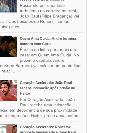
Passando por uma fase
turbulenta na carreira musical,
João Raul (Filipe Bragança) vai
sistir aos boicotes de Ronei (Thomás
uino) e co...
Quem Ama Cuida: André termina
namoro com Carol
É o fim da linha para mais um
casal em Quem Ama Cuida. No
próximo capítulo, André
enrique Barreira) vai colocar um ponto final
 relaci...
Coração Acelerado: João Raul
recebe intimação após prisão de
Heitor
Em Coração Acelerado, João
Raul recebe uma intimação
licial em decorrência de sua proximidade
m o empresário Heitor, preso após anúnc...
Coração Acelerado: Ronei faz
proposta inesperada a João Raul