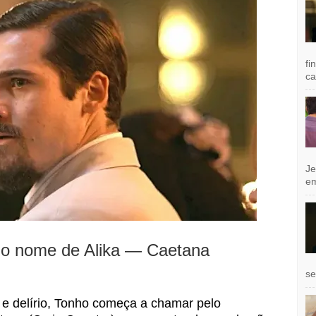
fi
ca
Je
e
lo nome de Alika — Caetana
se
e e delírio, Tonho começa a chamar pelo