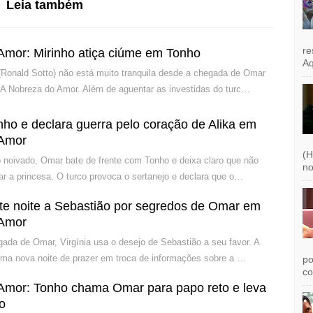
Leia também
re
Amor: Mirinho atiça ciúme em Tonho
Aq
Ronald Sotto) não está muito tranquila desde a chegada de Omar
A Nobreza do Amor. Além de aguentar as investidas do turc…
ho e declara guerra pelo coração de Alika em
 Amor
(H
noivado, Omar bate de frente com Tonho e deixa claro que não
no
ar a princesa. O turco provoca o sertanejo e declara que o…
ete noite a Sebastião por segredos de Omar em
 Amor
ada de Omar, Virgínia usa o desejo de Sebastião a seu favor. A
uma nova noite de prazer em troca de informações sobre a …
po
co
Amor: Tonho chama Omar para papo reto e leva
co