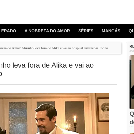
LERADO
A NOBREZA DO AMOR
SÉRIES
MANGÁS
Q
R
reza do Amor: Mirinho leva fora de Alika e vai ao hospital envenenar Tonho
ho leva fora de Alika e vai ao
o
Q
d
C