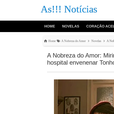
As!!! Notícias
HOME
NOVELAS
CORAÇÃO ACE
Home
A Nobreza do Amor
Novelas
A Nob
A Nobreza do Amor: Mirin
hospital envenenar Tonh