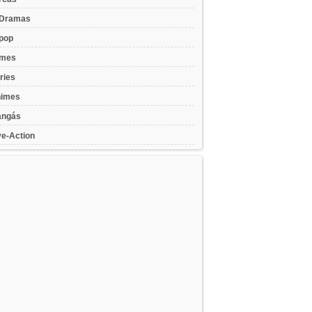
Dramas
pop
lmes
ries
imes
ngás
ve-Action