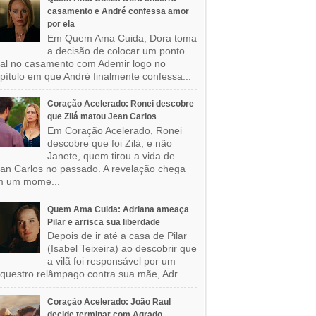
casamento e André confessa amor
por ela
Em Quem Ama Cuida, Dora toma
a decisão de colocar um ponto
nal no casamento com Ademir logo no
pítulo em que André finalmente confessa...
Coração Acelerado: Ronei descobre
que Zilá matou Jean Carlos
Em Coração Acelerado, Ronei
descobre que foi Zilá, e não
Janete, quem tirou a vida de
an Carlos no passado. A revelação chega
m um mome...
Quem Ama Cuida: Adriana ameaça
Pilar e arrisca sua liberdade
Depois de ir até a casa de Pilar
(Isabel Teixeira) ao descobrir que
a vilã foi responsável por um
questro relâmpago contra sua mãe, Adr...
Coração Acelerado: João Raul
decide terminar com Agrado