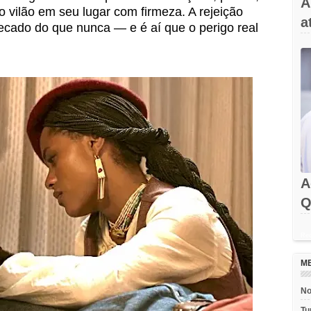
A
o vilão em seu lugar com firmeza. A rejeição
a
cecado do que nunca — e é aí que o perigo real
A
Q
Rec
M
No
Tu