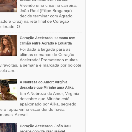
Vivendo uma crise na carreira,
João Raul (Filipe Bragança)
decide terminar com Agrado
sadora Cruz) na reta final de Coração
elerado. O...
Coração Acelerado: semana tem
climão entre Agrado e Eduarda
Foi dada a largada para as
últimas semanas de Coração
Acelerado! Prometendo muitas
viravoltas, a semana é marcada por boicote
pela am...
A Nobreza do Amor: Virgínia
descobre que Mirinho ama Alika
Em A Nobreza do Amor, Virgínia
descobre que Mirinho está
apaixonado por Alika, segredo
e o rapaz vinha escondendo havia
manas. A revel...
Coração Acelerado: João Raul
recebe convite irrecusável