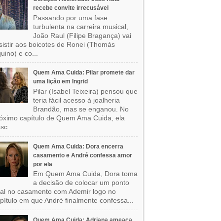
recebe convite irrecusável
Passando por uma fase
turbulenta na carreira musical,
João Raul (Filipe Bragança) vai
sistir aos boicotes de Ronei (Thomás
uino) e co...
Quem Ama Cuida: Pilar promete dar
uma lição em Ingrid
Pilar (Isabel Teixeira) pensou que
teria fácil acesso à joalheria
Brandão, mas se enganou. No
óximo capítulo de Quem Ama Cuida, ela
sc...
Quem Ama Cuida: Dora encerra
casamento e André confessa amor
por ela
Em Quem Ama Cuida, Dora toma
a decisão de colocar um ponto
nal no casamento com Ademir logo no
pítulo em que André finalmente confessa...
Quem Ama Cuida: Adriana ameaça