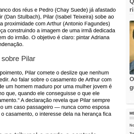
Q
r
banco dos réus e Pedro (Chay Suede) já afastado
(Dan Stulbach), Pilar (Isabel Teixeira) sobe ao
F
 uma proximidade com Arthur (Antonio Fagundes)
meça construindo a imagem de uma irmã dedicada
m do irmão. O objetivo é claro: pintar Adriana
ondenação.
 sobre Pilar
oimento, Pilar comete o deslize que nenhum
O
edir. Ao falar sobre o casamento de Arthur com
ão de um homem maduro por uma mulher jovem é
g
mo que, quando ele conseguisse o que ele
e
asamento." A declaração revela que Pilar sempre
Rec
mo um caso passageiro — nunca como esposa
 o casamento, o interesse dela na herança fica
M
No
Tu