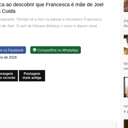
ca ao descobrir que Francesca é mãe de Joel
 Cuida
estaurante, Otoniel vê a foto na parede e reconhece Francesca
(I
Ac
 de Joel. O avô de Adriana disfarça o susto e depois revel…
he no Facebook
Compartilhe no WhatsApp
nho de 2026
qu
se
ostagem
Postagem
s recente
mais antiga
re
e 