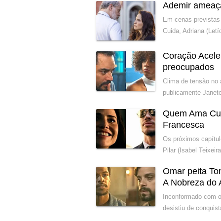
Ademir ameaç
Em cenas previstas 
Cuida, Adriana (Let
Coração Acele
preocupados
Clima de tensão no 
publicamente Janete
Quem Ama Cuida
Francesca
Os próximos capítu
Pilar (Isabel Teixeir
Omar peita Ton
A Nobreza do
Inconformado com o 
desistiu de conquist