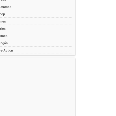
Dramas
pop
lmes
ries
imes
ngás
ve-Action