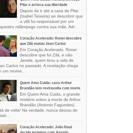
Pilar e arrisca sua liberdade
Depois de ir até a casa de Pilar
(Isabel Teixeira) ao descobrir que
a vilã foi responsável por um
questro relâmpago contra sua mãe, Adr...
Coração Acelerado: Ronei descobre
que Zilá matou Jean Carlos
Em Coração Acelerado, Ronei
descobre que foi Zilá, e não
Janete, quem tirou a vida de
an Carlos no passado. A revelação chega
m um mome...
Quem Ama Cuida: caso Arthur
Brandão tem reviravolta com morte
Em Quem Ama Cuida, o grande
mistério sobre a morte de Arthur
Brandão (Antonio Fagundes)
tá de volta! Na verdade, nunca deixou de
stir...
Coração Acelerado: João Raul
decide terminar com Agrado