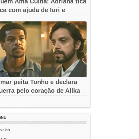
uem Ama Cuida: Adriana fica
ica com ajuda de Iuri e
rancesca
mar peita Tonho e declara
uerra pelo coração de Alika
m A...
ent Posts Widget
ENU
velas
rcas