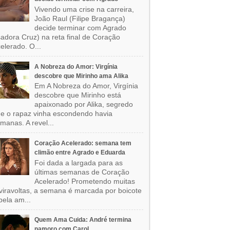
Vivendo uma crise na carreira,
João Raul (Filipe Bragança)
decide terminar com Agrado
sadora Cruz) na reta final de Coração
elerado. O...
A Nobreza do Amor: Virgínia
descobre que Mirinho ama Alika
Em A Nobreza do Amor, Virgínia
descobre que Mirinho está
apaixonado por Alika, segredo
e o rapaz vinha escondendo havia
manas. A revel...
Coração Acelerado: semana tem
climão entre Agrado e Eduarda
Foi dada a largada para as
últimas semanas de Coração
Acelerado! Prometendo muitas
viravoltas, a semana é marcada por boicote
pela am...
Quem Ama Cuida: André termina
namoro com Carol