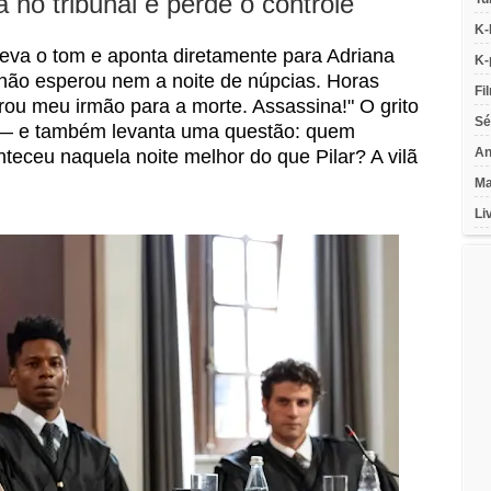
a no tribunal e perde o controle
K-
eleva o tom e aponta diretamente para Adriana
K-
a não esperou nem a noite de núpcias. Horas
Fi
ou meu irmão para a morte. Assassina!" O grito
Sé
 — e também levanta uma questão: quem
An
teceu naquela noite melhor do que Pilar? A vilã
Ma
Li