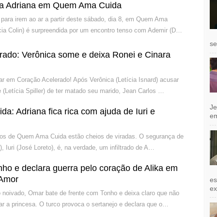
a Adriana em Quem Ama Cuida
para irem ao ar a partir deste sábado, dia 8, em Quem Ama
ícia Colin) é surpreendida por um encontro tenso com Ademir (D…
se
rado: Verônica some e deixa Ronei e Cinara
ar em Coração Acelerado! Após Verônica (Letícia Isnard) acusar
 (Letícia Spiller) de ter matado seu marido, Jean Carlos …
Je
: Adriana fica rica com ajuda de Iuri e
e
los de Quem Ama Cuida estão cheios de viradas. O segurança de
a), Iuri (José Loreto), é, na verdade, um infiltrado de A…
ho e declara guerra pelo coração de Alika em
 Amor
es
exi
noivado, Omar bate de frente com Tonho e deixa claro que não
ar a princesa. O turco provoca o sertanejo e declara que o…