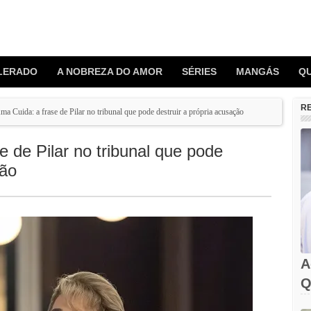
LERADO
A NOBREZA DO AMOR
SÉRIES
MANGÁS
Q
R
 Cuida: a frase de Pilar no tribunal que pode destruir a própria acusação
 de Pilar no tribunal que pode
ção
A
Q