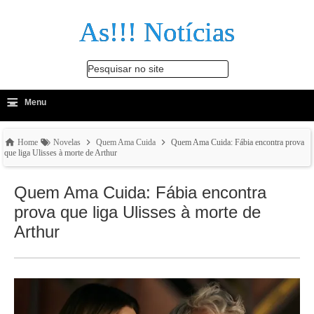
As!!! Notícias
Pesquisar no site
≡
-
Menu
🔍
Home
Novelas
Quem Ama Cuida
Quem Ama Cuida: Fábia encontra prova
que liga Ulisses à morte de Arthur
Quem Ama Cuida: Fábia encontra
prova que liga Ulisses à morte de
Arthur