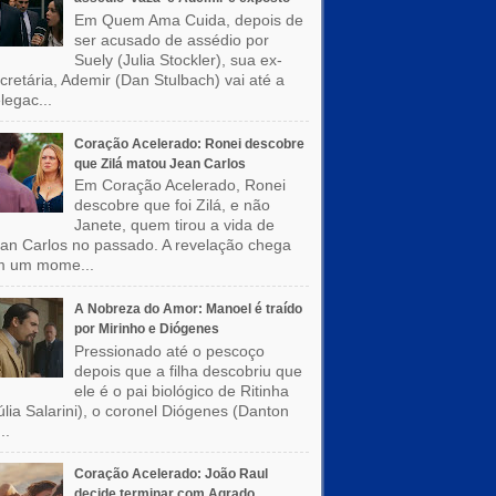
Em Quem Ama Cuida, depois de
ser acusado de assédio por
Suely (Julia Stockler), sua ex-
cretária, Ademir (Dan Stulbach) vai até a
legac...
Coração Acelerado: Ronei descobre
que Zilá matou Jean Carlos
Em Coração Acelerado, Ronei
descobre que foi Zilá, e não
Janete, quem tirou a vida de
an Carlos no passado. A revelação chega
m um mome...
A Nobreza do Amor: Manoel é traído
por Mirinho e Diógenes
Pressionado até o pescoço
depois que a filha descobriu que
ele é o pai biológico de Ritinha
úlia Salarini), o coronel Diógenes (Danton
..
Coração Acelerado: João Raul
decide terminar com Agrado