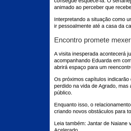
consegue esquecê-la. O sertane
animado ao perceber que recebe
Interpretando a situação como u
ir pessoalmente até a casa da ca
Encontro promete mexer
A visita inesperada acontecerá 
acompanhando Eduarda em compro
abrirá espaço para um reencont
Os próximos capítulos indicarão
perdido na vida de Agrado, mas 
público.
Enquanto isso, o relacionamento
criando novos obstáculos para to
Leia também:
Jantar de Naiane 
Acelerado
.