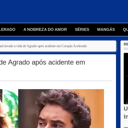
LERADO
A NOBREZA DO AMOR
SÉRIES
MANGÁS
Q
R
ul invade a vida de Agrado após acidente em Coração Acelerado
 de Agrado após acidente em
U
I
d