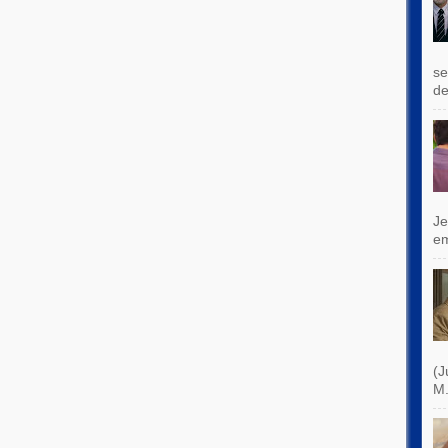
se
de
Je
e
(J
M.