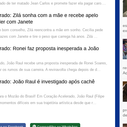
do de ter matado Jean Carlos e promete fazer ela pagar caro.…
rado: Zilá sonha com a mãe e recebe apelo
der com Janete
es
 bom conselho, Zilá reencontra a mãe em sonho. Cecília pede
exi
 pazes com Janete e tire o peso que carrega há anos. Zilá …
rado: Ronei faz proposta inesperada a João
do, João Raul recebe uma proposta inesperada de Ronei Soares,
re
r os rumos de sua carreira. A reviravolta chega depois de d…
Aq
rado: João Raul é investigado após cachê
ra o Mozão do Brasil! Em Coração Acelerado, João Raul (Filipe
momentos difíceis em sua trajetória artística desde que r…
pr
de
he no Facebook
Compartilhe no WhatsApp