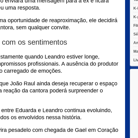
jo enviará uma mensagem para a ex e ficará
u uma resposta.
K-
K-
ma oportunidade de reaproximação, ele decidirá
Fi
ntora, sem qualquer convite.
Sé
 com os sentimentos
An
Ma
justamente quando Leandro estiver longe,
Li
missos profissionais. A ausência do produtor
ro carregado de emoções.
 que João Raul ainda deseja recuperar o espaço
a reação da cantora poderá surpreender o
 entre Eduarda e Leandro continua evoluindo,
dos os envolvidos nessa história.
vira pesadelo com chegada de Gael em Coração