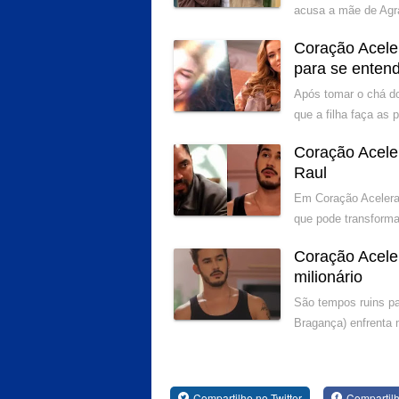
acusa a mãe de Agra
Coração Acele
para se enten
Após tomar o chá do
que a filha faça as
Coração Acele
Raul
Em Coração Acelera
que pode transforma
Coração Acele
milionário
São tempos ruins pa
Bragança) enfrenta 
Compartilhe no Twitter
Compartil