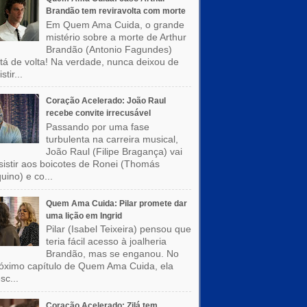
Brandão tem reviravolta com morte
Em Quem Ama Cuida, o grande
mistério sobre a morte de Arthur
Brandão (Antonio Fagundes)
tá de volta! Na verdade, nunca deixou de
stir...
Coração Acelerado: João Raul
recebe convite irrecusável
Passando por uma fase
turbulenta na carreira musical,
João Raul (Filipe Bragança) vai
sistir aos boicotes de Ronei (Thomás
uino) e co...
Quem Ama Cuida: Pilar promete dar
uma lição em Ingrid
Pilar (Isabel Teixeira) pensou que
teria fácil acesso à joalheria
Brandão, mas se enganou. No
óximo capítulo de Quem Ama Cuida, ela
sc...
Coração Acelerado: Zilá tem