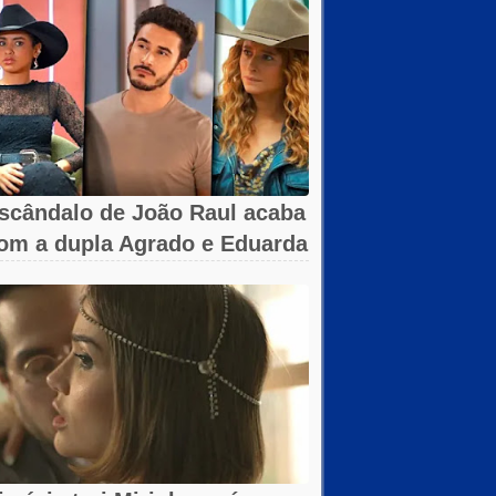
scândalo de João Raul acaba
om a dupla Agrado e Eduarda
m...