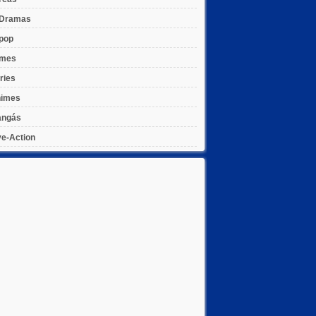
Dramas
pop
lmes
ries
imes
ngás
ve-Action