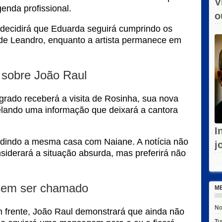
V
enda profissional.
o
 decidirá que Eduarda seguirá cumprindo os
e
de Leandro, enquanto a artista permanece em
 sobre João Raul
grado receberá a visita de Rosinha, sua nova
elando uma informação que deixará a cantora
I
idindo a mesma casa com Naiane. A notícia não
j
siderará a situação absurda, mas preferirá não
c
Rec
 sem ser chamado
M
No
 frente, João Raul demonstrará que ainda não
Tu