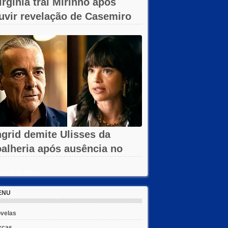
irgínia trai Mirinho após
uvir revelação de Casemiro
m A...
ngrid demite Ulisses da
oalheria após ausência no
assino em...
ent Posts Widget
ENU
velas
rcas