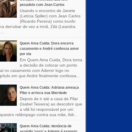
pesadelo com Jean Carlos
Usando o encontro de Janete
(Letícia Spiller) com Jean Carlos
(Ricardo Pereira) como trunfo
ra derrubar de vez a irmã, Zilá (Leandra
...
Quem Ama Cuida: Dora encerra
casamento e André confessa amor
por ela
Em Quem Ama Cuida, Dora toma
a decisão de colocar um ponto
nal no casamento com Ademir logo no
pítulo em que André finalmente confessa...
Quem Ama Cuida: Adriana ameaça
Pilar e arrisca sua liberdade
Depois de ir até a casa de Pilar
(Isabel Teixeira) ao descobrir que
a vilã foi responsável por um
questro relâmpago contra sua mãe, Adr...
Quem Ama Cuida: denúncia de
assédio 'vaza' e Ademir é exposto