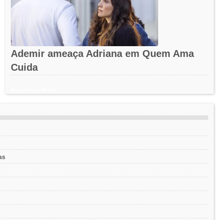
Ademir ameaça Adriana em Quem Ama
Cuida
Recent Posts Widget
as