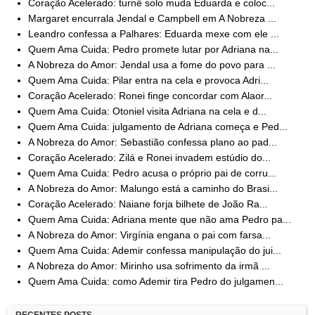
Coração Acelerado: turnê solo muda Eduarda e coloc...
Margaret encurrala Jendal e Campbell em A Nobreza ...
Leandro confessa a Palhares: Eduarda mexe com ele ...
Quem Ama Cuida: Pedro promete lutar por Adriana na...
A Nobreza do Amor: Jendal usa a fome do povo para ...
Quem Ama Cuida: Pilar entra na cela e provoca Adri...
Coração Acelerado: Ronei finge concordar com Alaor...
Quem Ama Cuida: Otoniel visita Adriana na cela e d...
Quem Ama Cuida: julgamento de Adriana começa e Ped...
A Nobreza do Amor: Sebastião confessa plano ao pad...
Coração Acelerado: Zilá e Ronei invadem estúdio do...
Quem Ama Cuida: Pedro acusa o próprio pai de corru...
A Nobreza do Amor: Malungo está a caminho do Brasi...
Coração Acelerado: Naiane forja bilhete de João Ra...
Quem Ama Cuida: Adriana mente que não ama Pedro pa...
A Nobreza do Amor: Virgínia engana o pai com farsa...
Quem Ama Cuida: Ademir confessa manipulação do jui...
A Nobreza do Amor: Mirinho usa sofrimento da irmã ...
Quem Ama Cuida: como Ademir tira Pedro do julgamen...