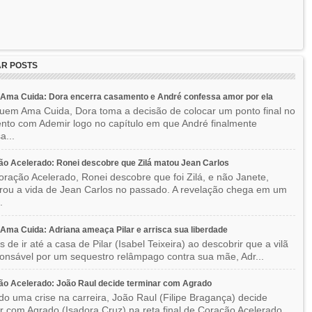
R POSTS
Ama Cuida: Dora encerra casamento e André confessa amor por ela
em Ama Cuida, Dora toma a decisão de colocar um ponto final no
to com Ademir logo no capítulo em que André finalmente
a...
o Acelerado: Ronei descobre que Zilá matou Jean Carlos
ração Acelerado, Ronei descobre que foi Zilá, e não Janete,
rou a vida de Jean Carlos no passado. A revelação chega em um
.
ma Cuida: Adriana ameaça Pilar e arrisca sua liberdade
 de ir até a casa de Pilar (Isabel Teixeira) ao descobrir que a vilã
ponsável por um sequestro relâmpago contra sua mãe, Adr...
o Acelerado: João Raul decide terminar com Agrado
do uma crise na carreira, João Raul (Filipe Bragança) decide
r com Agrado (Isadora Cruz) na reta final de Coração Acelerado.