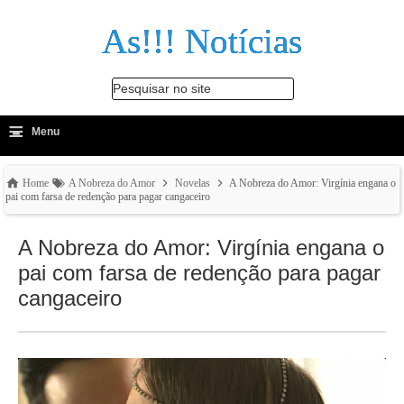
As!!! Notícias
Pesquisar no site
≡
-
Menu
🔍
Home
A Nobreza do Amor
Novelas
A Nobreza do Amor: Virgínia engana o
pai com farsa de redenção para pagar cangaceiro
A Nobreza do Amor: Virgínia engana o
pai com farsa de redenção para pagar
cangaceiro