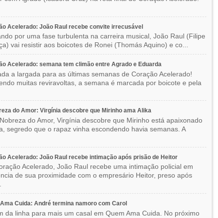
o Acelerado: João Raul recebe convite irrecusável
ndo por uma fase turbulenta na carreira musical, João Raul (Filipe
a) vai resistir aos boicotes de Ronei (Thomás Aquino) e co...
ão Acelerado: semana tem climão entre Agrado e Eduarda
ada a largada para as últimas semanas de Coração Acelerado!
ndo muitas reviravoltas, a semana é marcada por boicote e pela
eza do Amor: Virgínia descobre que Mirinho ama Alika
Nobreza do Amor, Virgínia descobre que Mirinho está apaixonado
ka, segredo que o rapaz vinha escondendo havia semanas. A
o Acelerado: João Raul recebe intimação após prisão de Heitor
ração Acelerado, João Raul recebe uma intimação policial em
ncia de sua proximidade com o empresário Heitor, preso após
.
Ama Cuida: André termina namoro com Carol
im da linha para mais um casal em Quem Ama Cuida. No próximo