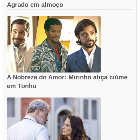
Agrado em almoço
A Nobreza do Amor: Mirinho atiça ciúme
em Tonho