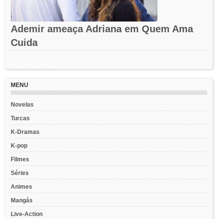
Ademir ameaça Adriana em Quem Ama
Cuida
Recent Posts Widget
MENU
Novelas
Turcas
K-Dramas
K-pop
Filmes
Séries
Animes
Mangás
Live-Action