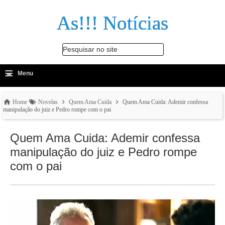
As!!! Notícias
Pesquisar no site
≡
-
Menu
🔍
Home
Novelas
Quem Ama Cuida
Quem Ama Cuida: Ademir confessa
manipulação do juiz e Pedro rompe com o pai
Quem Ama Cuida: Ademir confessa
manipulação do juiz e Pedro rompe
com o pai