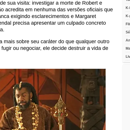
de sua visita: investigar a morte de Robert e
K-
ão acredita em nenhuma das versões oficiais que
anca exigindo esclarecimentos e Margaret
K-
endal precisa apresentar um culpado concreto
Fi
a.
Sé
An
a mais sobre seu caráter do que qualquer outro
fugir ou negociar, ele decide destruir a vida de
Ma
Li