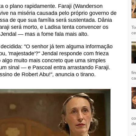
ta o plano rapidamente. Faraji (Wanderson
ive na miséria causada pelo próprio governo de
sa de que sua família será sustentada. Dânia
raji será morto, e Ladisa tenta convencer os
To
ce
 Jendal — mas a fome fala mais alto.
a decidida: "O senhor já tem alguma informação
bu, 'majestade'?" Jendal responde com frieza
o algo muito mais concreto que uma simples
um sinal — e Pascoal entra arrastando Faraji.
fi
ssino de Robert Abu!", anuncia o tirano.
ca
co
de