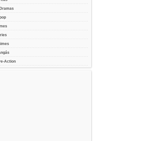
Dramas
pop
lmes
ries
imes
ngás
ve-Action