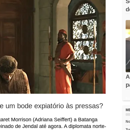
S
d
e
A
p
a
Rec
de um bode expiatório às pressas?
M
et Morrison (Adriana Seiffert) a Batanga
No
inado de Jendal até agora. A diplomata norte-
Tu