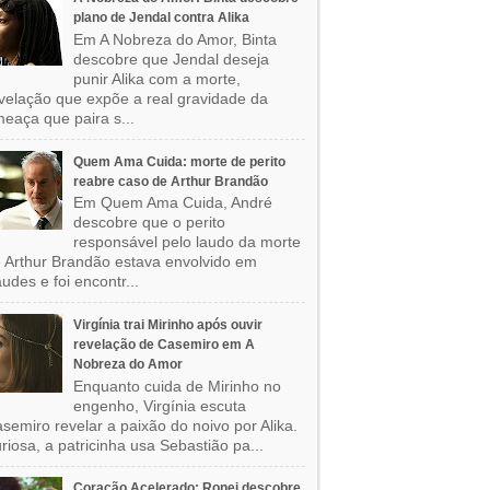
plano de Jendal contra Alika
Em A Nobreza do Amor, Binta
descobre que Jendal deseja
punir Alika com a morte,
velação que expõe a real gravidade da
eaça que paira s...
Quem Ama Cuida: morte de perito
reabre caso de Arthur Brandão
Em Quem Ama Cuida, André
descobre que o perito
responsável pelo laudo da morte
 Arthur Brandão estava envolvido em
audes e foi encontr...
Virgínia trai Mirinho após ouvir
revelação de Casemiro em A
Nobreza do Amor
Enquanto cuida de Mirinho no
engenho, Virgínia escuta
semiro revelar a paixão do noivo por Alika.
riosa, a patricinha usa Sebastião pa...
Coração Acelerado: Ronei descobre