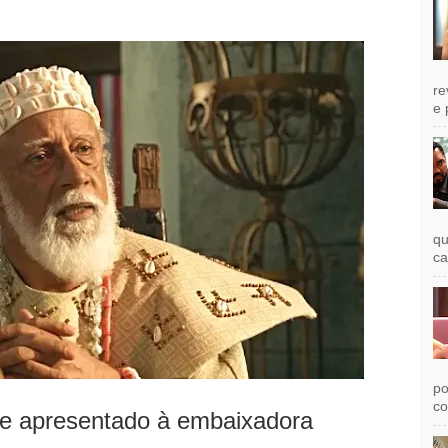
re
e 
qu
ca
po
co
 e apresentado à embaixadora