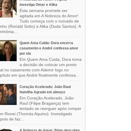
investiga Omar e Alika
Esta semana promete ser
agitada em A Nobreza do Amor!
Tudo começa com o noivado de
nho (Ronald Sotto) e Alika (Duda Santos). A
rimônia...
Quem Ama Cuida: Dora encerra
casamento e André confessa amor
por ela
Em Quem Ama Cuida, Dora toma
a decisão de colocar um ponto
nal no casamento com Ademir logo no
pítulo em que André finalmente confessa...
Coração Acelerado: João Raul
humilha Agrado em almoço
Em Coração Acelerado, João
Raul (Filipe Bragança) tem
tentado se reerguer após romper
m Ronei (Thomás Aquino). Investigado
pois de faz...
A Nobreza do Amor: Binta descobre