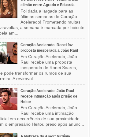
climão entre Agrado e Eduarda
Foi dada a largada para as
últimas semanas de Coração
Acelerado! Prometendo muitas
viravoltas, a semana é marcada por boicote
pela am...
Coração Acelerado: Ronei faz
proposta inesperada a João Raul
Em Coração Acelerado, João
Raul recebe uma proposta
inesperada de Ronei Soares,
e pode transformar os rumos de sua
rreira. A reviravol...
Coração Acelerado: João Raul
recebe intimação após prisão de
Heitor
Em Coração Acelerado, João
Raul recebe uma intimação
licial em decorrência de sua proximidade
m o empresário Heitor, preso após anúnc...
A Nobreza do Amor: Virgínia