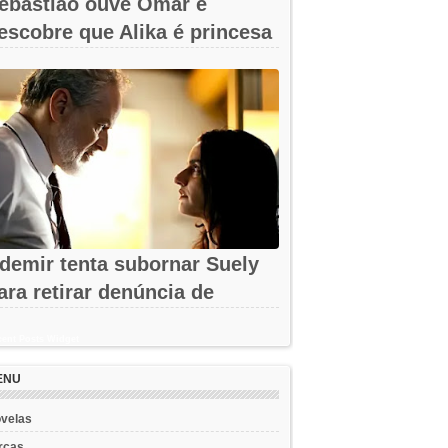
ebastião ouve Omar e
escobre que Alika é princesa
m A Nobreza...
demir tenta subornar Suely
ara retirar denúncia de
ssédio em...
ent Posts Widget
ENU
velas
rcas