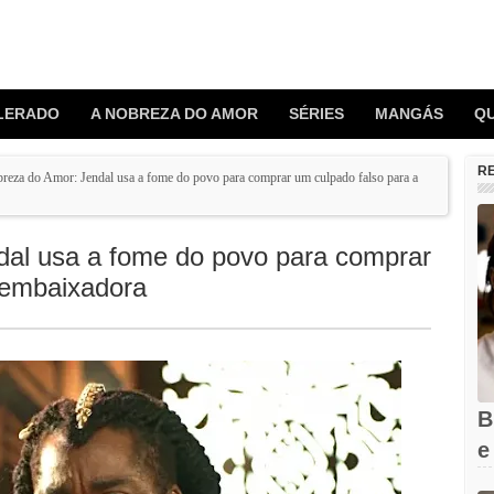
LERADO
A NOBREZA DO AMOR
SÉRIES
MANGÁS
Q
R
reza do Amor: Jendal usa a fome do povo para comprar um culpado falso para a
dal usa a fome do povo para comprar
 embaixadora
B
e
Q