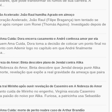
oares, que pode transformar os rumos de sua carreira. A
l...
ão Acelerado: João Raul humilha Agrado em almoço
ração Acelerado, João Raul (Filipe Bragança) tem tentado se
r após romper com Ronei (Thomás Aquino). Investigado depois de
Ama Cuida: Dora encerra casamento e André confessa amor por ela
em Ama Cuida, Dora toma a decisão de colocar um ponto final no
to com Ademir logo no capítulo em que André finalmente
a...
eza do Amor: Binta descobre plano de Jendal contra Alika
Nobreza do Amor, Binta descobre que Jendal deseja punir Alika
orte, revelação que expõe a real gravidade da ameaça que paira
ia trai Mirinho após ouvir revelação de Casemiro em A Nobreza do Amor
nto cuida de Mirinho no engenho, Virgínia escuta Casemiro
 a paixão do noivo por Alika. Furiosa, a patricinha usa Sebastião
ma Cuida: morte de perito reabre caso de Arthur Brandão