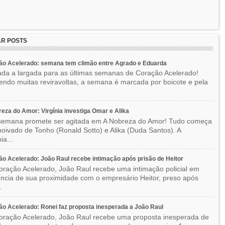
R POSTS
ão Acelerado: semana tem climão entre Agrado e Eduarda
ada a largada para as últimas semanas de Coração Acelerado!
ndo muitas reviravoltas, a semana é marcada por boicote e pela
eza do Amor: Virgínia investiga Omar e Alika
semana promete ser agitada em A Nobreza do Amor! Tudo começa
oivado de Tonho (Ronald Sotto) e Alika (Duda Santos). A
ia...
o Acelerado: João Raul recebe intimação após prisão de Heitor
ração Acelerado, João Raul recebe uma intimação policial em
ncia de sua proximidade com o empresário Heitor, preso após
.
o Acelerado: Ronei faz proposta inesperada a João Raul
ração Acelerado, João Raul recebe uma proposta inesperada de