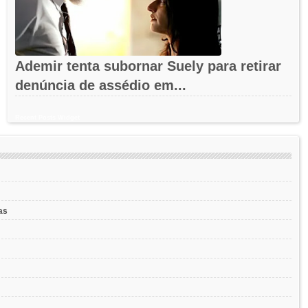
Ademir tenta subornar Suely para retirar
denúncia de assédio em...
Recent Posts Widget
as