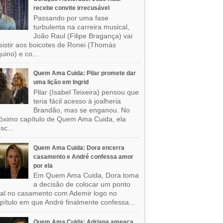
recebe convite irrecusável
Passando por uma fase
turbulenta na carreira musical,
João Raul (Filipe Bragança) vai
sistir aos boicotes de Ronei (Thomás
uino) e co...
Quem Ama Cuida: Pilar promete dar
uma lição em Ingrid
Pilar (Isabel Teixeira) pensou que
teria fácil acesso à joalheria
Brandão, mas se enganou. No
óximo capítulo de Quem Ama Cuida, ela
sc...
Quem Ama Cuida: Dora encerra
casamento e André confessa amor
por ela
Em Quem Ama Cuida, Dora toma
a decisão de colocar um ponto
nal no casamento com Ademir logo no
pítulo em que André finalmente confessa...
Quem Ama Cuida: Adriana ameaça