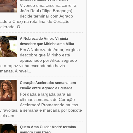
Vivendo uma crise na carreira,
João Raul (Filipe Bragança)
decide terminar com Agrado
sadora Cruz) na reta final de Coração
elerado. O...
A Nobreza do Amor: Virgínia
descobre que Mirinho ama Alika
Em A Nobreza do Amor, Virgínia
descobre que Mirinho está
apaixonado por Alika, segredo
e o rapaz vinha escondendo havia
manas. A revel...
Coração Acelerado: semana tem
climão entre Agrado e Eduarda
Foi dada a largada para as
últimas semanas de Coração
Acelerado! Prometendo muitas
viravoltas, a semana é marcada por boicote
pela am...
Quem Ama Cuida: André termina
namoro com Carol