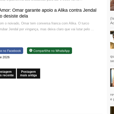
mor: Omar garante apoio a Alika contra Jendal
o desiste dela
(I
Ac
om o noivado, Omar tem conversa franca com Alika. O turco
rubar Jendal por vingança, mas deixa claro que vai lutar pelo …
he no Facebook
Compartilhe no WhatsApp
qu
 de 2026
se
ostagem
Postagem
s recente
mais antiga
re
e 