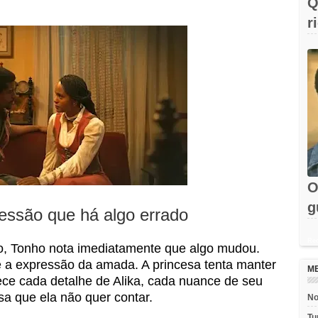
Q
r
F
O
g
essão que há algo errado
e
Rec
lo, Tonho nota imediatamente que algo mudou.
ê a expressão da amada. A princesa tenta manter
M
ce cada detalhe de Alika, cada nuance de seu
sa que ela não quer contar.
No
Tu