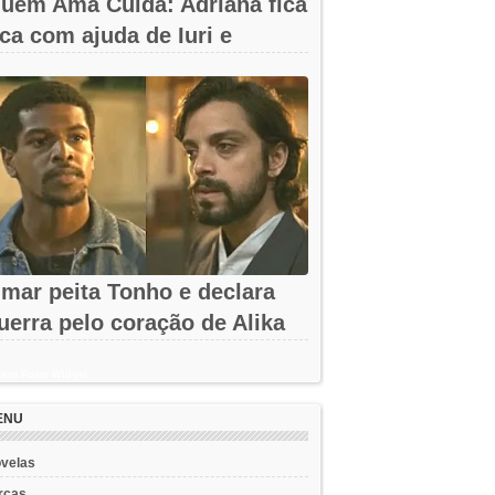
uem Ama Cuida: Adriana fica
ica com ajuda de Iuri e
rancesca
mar peita Tonho e declara
uerra pelo coração de Alika
m A...
ent Posts Widget
ENU
velas
rcas