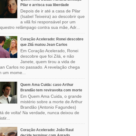
Pilar e arrisca sua liberdade
Depois de ir até a casa de Pilar
(Isabel Teixeira) ao descobrir que
a vilã foi responsável por um
questro relâmpago contra sua mãe, Adr...
Coração Acelerado: Ronei descobre
que Zilá matou Jean Carlos
Em Coração Acelerado, Ronei
descobre que foi Zilá, e não
Janete, quem tirou a vida de
an Carlos no passado. A revelação chega
m um mome...
Quem Ama Cuida: caso Arthur
Brandão tem reviravolta com morte
Em Quem Ama Cuida, o grande
mistério sobre a morte de Arthur
Brandão (Antonio Fagundes)
tá de volta! Na verdade, nunca deixou de
stir...
Coração Acelerado: João Raul
decide terminar com Agrado