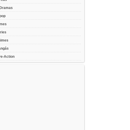
Dramas
pop
lmes
ries
imes
ngás
ve-Action