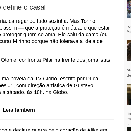
 define o casal
tária, carregando tudo sozinha. Mas Tonho
re
a assim — que a proteção é mútua, e que estar
Aq
de proteger quem se ama. Ele saiu da cama (ou
ocurar Mirinho porque não tolerava a ideia de
oniel confronta Pilar na frente dos jornalistas
pr
de
ma novela da TV Globo, escrita por Duca
pes Jr., com direção artística de Gustavo
 a sábado, às 18h, na Globo.
Leia também
fi
ca
ho e declara guerra pelo coração de Alika em