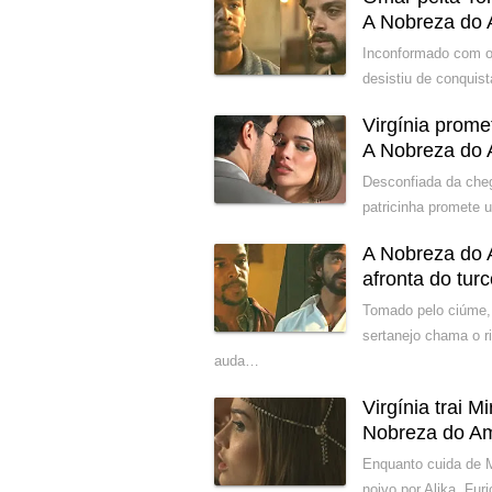
A Nobreza do
Inconformado com o 
desistiu de conquist
Virgínia prom
A Nobreza do
Desconfiada da cheg
patricinha promete 
A Nobreza do 
afronta do tur
Tomado pelo ciúme,
sertanejo chama o r
auda…
Virgínia trai 
Nobreza do A
Enquanto cuida de M
noivo por Alika. Fur