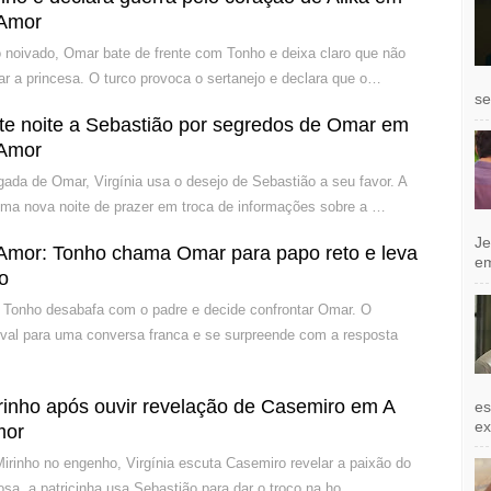
 Amor
noivado, Omar bate de frente com Tonho e deixa claro que não
ar a princesa. O turco provoca o sertanejo e declara que o…
se
ete noite a Sebastião por segredos de Omar em
 Amor
ada de Omar, Virgínia usa o desejo de Sebastião a seu favor. A
uma nova noite de prazer em troca de informações sobre a …
Je
Amor: Tonho chama Omar para papo reto e leva
e
co
 Tonho desabafa com o padre e decide confrontar Omar. O
ival para uma conversa franca e se surpreende com a resposta
Mirinho após ouvir revelação de Casemiro em A
es
exi
mor
irinho no engenho, Virgínia escuta Casemiro revelar a paixão do
iosa, a patricinha usa Sebastião para dar o troco na ho…