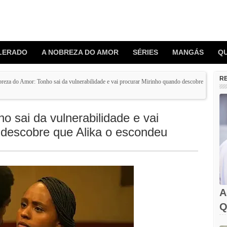
LERADO
A NOBREZA DO AMOR
SÉRIES
MANGÁS
Q
R
reza do Amor: Tonho sai da vulnerabilidade e vai procurar Mirinho quando descobre
 sai da vulnerabilidade e vai
 descobre que Alika o escondeu
A
Q