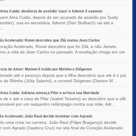
ma Cuida: denúncia de assédio 'vaza' e Ademir é exposto
em Ama Cuida, depois de ser acusado de assédio por Suely
Stockler), sua ex-secretária, Ademir (Dan Stulbach) vai até a
...
o Acelerado: Ronei descobre que Zilá matou Jean Carlos
ração Acelerado, Ronei descobre que foi Zilá, e não Janete,
rou a vida de Jean Carlos no passado. A revelação chega em um
.
eza do Amor: Manoel é traído por Mirinho e Diógenes
ionado até o pescoço depois que a filha descobriu que ele é o pai
co de Ritinha (Júlia Salarini), o coronel Diógenes (Danton M...
ma Cuida: Adriana ameaça Pilar e arrisca sua liberdade
 de ir até a casa de Pilar (Isabel Teixeira) ao descobrir que a vilã
ponsável por um sequestro relâmpago contra sua mãe, Adr...
o Acelerado: João Raul decide terminar com Agrado
do uma crise na carreira, João Raul (Filipe Bragança) decide
r com Agrado (Isadora Cruz) na reta final de Coração Acelerado.