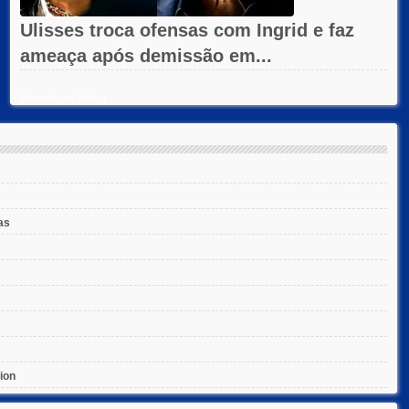
Ulisses troca ofensas com Ingrid e faz
ameaça após demissão em...
Recent Posts Widget
as
ion