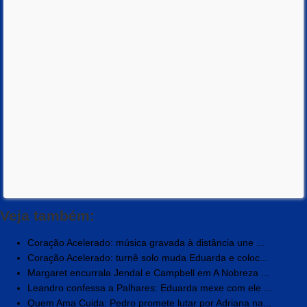
Veja também:
Coração Acelerado: música gravada à distância une ...
Coração Acelerado: turnê solo muda Eduarda e coloc...
Margaret encurrala Jendal e Campbell em A Nobreza ...
Leandro confessa a Palhares: Eduarda mexe com ele ...
Quem Ama Cuida: Pedro promete lutar por Adriana na...