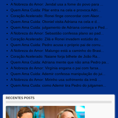
A Nobreza do Amor: Jendal usa a fome do povo para ...
Quem Ama Cuida: Pilar entra na cela e provoca Adri...
Coração Acelerado: Ronei finge concordar com Alaor...
Quem Ama Cuida: Otoniel visita Adriana na cela e d...
Quem Ama Cuida: julgamento de Adriana começa e Ped...
A Nobreza do Amor: Sebastião confessa plano ao pad...
Coração Acelerado: Zilá e Ronei invadem estúdio do...
Quem Ama Cuida: Pedro acusa o próprio pai de corru...
A Nobreza do Amor: Malungo está a caminho do Brasi...
Coração Acelerado: Naiane forja bilhete de João Ra...
Quem Ama Cuida: Adriana mente que não ama Pedro pa...
A Nobreza do Amor: Virgínia engana o pai com farsa...
Quem Ama Cuida: Ademir confessa manipulação do jui...
A Nobreza do Amor: Mirinho usa sofrimento da irmã ...
Quem Ama Cuida: como Ademir tira Pedro do julgamen...
RECENTES POSTS