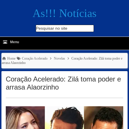
As!!! Notícias
Pesquisar no site
≡
-
Menu
🔍
Home
Coração Acelerado
Novelas
Coração Acelerado: Zilá toma poder e
arrasa Alaorzinho
Coração Acelerado: Zilá toma poder e
arrasa Alaorzinho