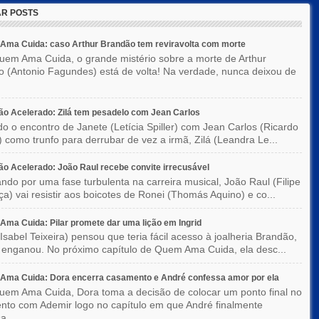
R POSTS
Ama Cuida: caso Arthur Brandão tem reviravolta com morte
em Ama Cuida, o grande mistério sobre a morte de Arthur
 (Antonio Fagundes) está de volta! Na verdade, nunca deixou de
o Acelerado: Zilá tem pesadelo com Jean Carlos
o o encontro de Janete (Letícia Spiller) com Jean Carlos (Ricardo
) como trunfo para derrubar de vez a irmã, Zilá (Leandra Le...
o Acelerado: João Raul recebe convite irrecusável
ndo por uma fase turbulenta na carreira musical, João Raul (Filipe
a) vai resistir aos boicotes de Ronei (Thomás Aquino) e co...
ma Cuida: Pilar promete dar uma lição em Ingrid
(Isabel Teixeira) pensou que teria fácil acesso à joalheria Brandão,
enganou. No próximo capítulo de Quem Ama Cuida, ela desc...
Ama Cuida: Dora encerra casamento e André confessa amor por ela
em Ama Cuida, Dora toma a decisão de colocar um ponto final no
to com Ademir logo no capítulo em que André finalmente
a...