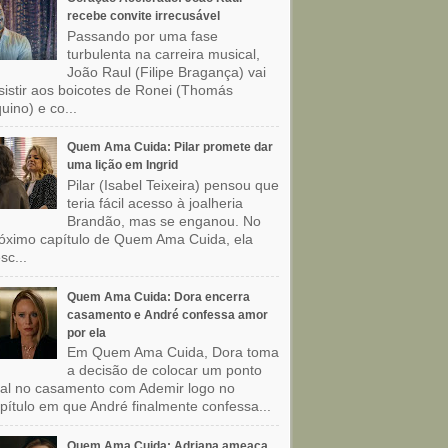
recebe convite irrecusável
Passando por uma fase
turbulenta na carreira musical,
João Raul (Filipe Bragança) vai
sistir aos boicotes de Ronei (Thomás
uino) e co...
Quem Ama Cuida: Pilar promete dar
uma lição em Ingrid
Pilar (Isabel Teixeira) pensou que
teria fácil acesso à joalheria
Brandão, mas se enganou. No
óximo capítulo de Quem Ama Cuida, ela
sc...
Quem Ama Cuida: Dora encerra
casamento e André confessa amor
por ela
Em Quem Ama Cuida, Dora toma
a decisão de colocar um ponto
nal no casamento com Ademir logo no
pítulo em que André finalmente confessa...
Quem Ama Cuida: Adriana ameaça