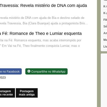
Travessia: Revela mistério de DNA com ajuda
K-
K-
 revela mistério de DNA com ajuda de Bia e destino selado de
Fi
ela Travessia, Bia (Clara Buarque) ajuda a protagonista Bris…
Sé
 Fé: Romance de Theo e Lumiar esquenta
An
Ma
Vai na Fé: Romance esquenta, mas acaba interrompido por
" Em Vai na Fé, Theo finalmente conquista Lumiar, mas o
Li
he no Facebook
Compartilhe no WhatsApp
 2023
ostagem
Postagem
s recente
mais antiga