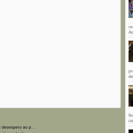
re
Aq
pr
de
fi
ca
 desespero ao p...