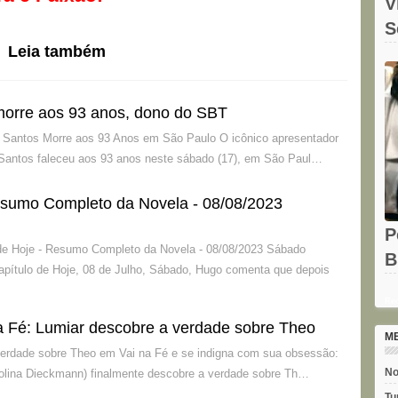
V
S
Leia também
O
 morre aos 93 anos, dono do SBT
o Santos Morre aos 93 Anos em São Paulo O icônico apresentador
 Santos faleceu aos 93 anos neste sábado (17), em São Paul…
esumo Completo da Novela - 08/08/2023
P
 de Hoje - Resumo Completo da Novela - 08/08/2023 Sábado
B
apítulo de Hoje, 08 de Julho, Sábado, Hugo comenta que depois
e
Rec
 Fé: Lumiar descobre a verdade sobre Theo
M
verdade sobre Theo em Vai na Fé e se indigna com sua obsessão:
No
rolina Dieckmann) finalmente descobre a verdade sobre Th…
Tu