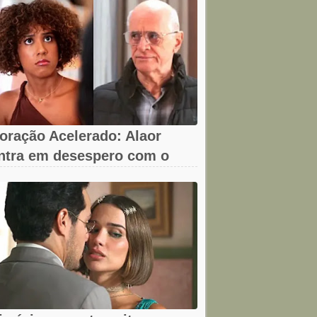
oração Acelerado: Alaor
ntra em desespero com o
umiço da arma!