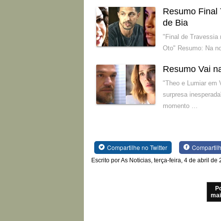
Resumo Final 
de Bia
"Final de Travessia
Oto" Resumo: Na nov
Resumo Vai na
"Theo e Lumiar em 
surpresa inesperada
momento …
Compartilhe no Twitter
Compartil
Escrito por As Noticias, terça-feira, 4 de abril de
P
mai