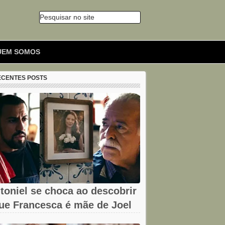
Pesquisar no site
🔍
UEM SOMOS
ECENTES POSTS
toniel se choca ao descobrir
ue Francesca é mãe de Joel
m...