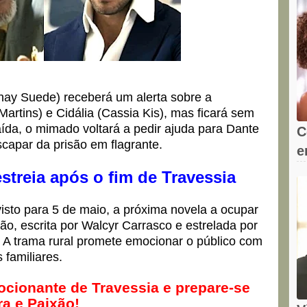
(Chay Suede) receberá um alerta sobre a
artins) e Cidália (Cassia Kis), mas ficará sem
ída, o mimado voltará a pedir ajuda para Dante
C
capar da prisão em flagrante.
e
s
estreia após o fim de Travessia
isto para 5 de maio, a próxima novela a ocupar
xão, escrita por Walcyr Carrasco e estrelada por
 A trama rural promete emocionar o público com
 familiares.
cionante de Travessia e prepare-se
ra e Paixão!