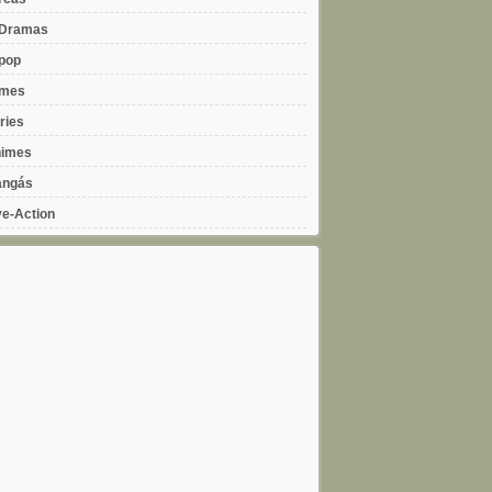
Dramas
pop
lmes
ries
imes
ngás
ve-Action