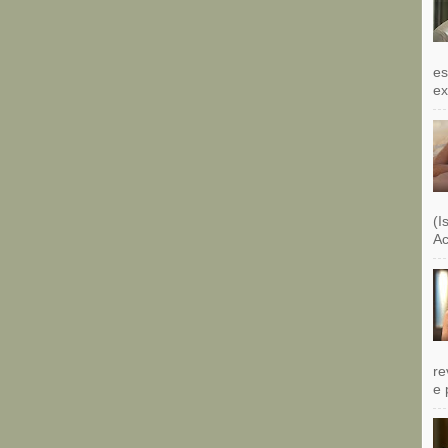
es
exi
(I
Ac
re
e 