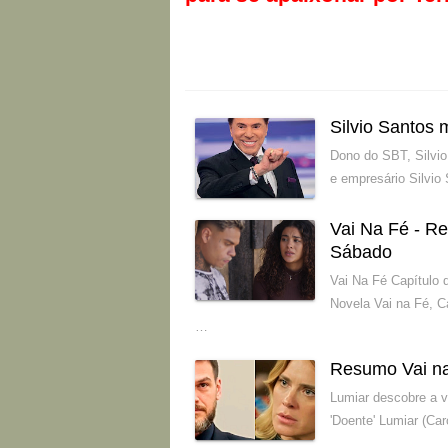
Silvio Santos
Dono do SBT, Silvi
e empresário Silvio
Vai Na Fé - R
Sábado
Vai Na Fé Capítulo
Novela Vai na Fé, C
…
Resumo Vai na
Lumiar descobre a 
'Doente' Lumiar (Ca