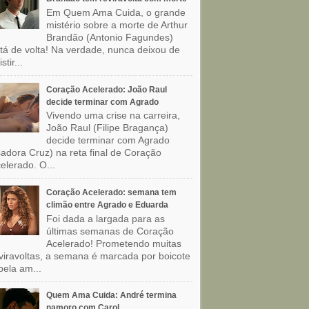
Em Quem Ama Cuida, o grande
mistério sobre a morte de Arthur
Brandão (Antonio Fagundes)
tá de volta! Na verdade, nunca deixou de
stir...
Coração Acelerado: João Raul
decide terminar com Agrado
Vivendo uma crise na carreira,
João Raul (Filipe Bragança)
decide terminar com Agrado
sadora Cruz) na reta final de Coração
elerado. O...
Coração Acelerado: semana tem
climão entre Agrado e Eduarda
Foi dada a largada para as
últimas semanas de Coração
Acelerado! Prometendo muitas
viravoltas, a semana é marcada por boicote
pela am...
Quem Ama Cuida: André termina
namoro com Carol