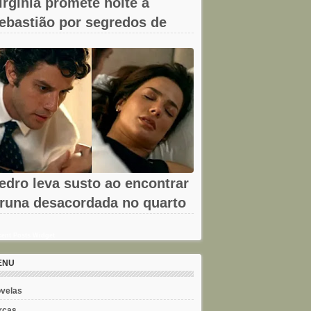
irgínia promete noite a
ebastião por segredos de
mar em A...
edro leva susto ao encontrar
runa desacordada no quarto
m...
ent Posts Widget
ENU
velas
rcas