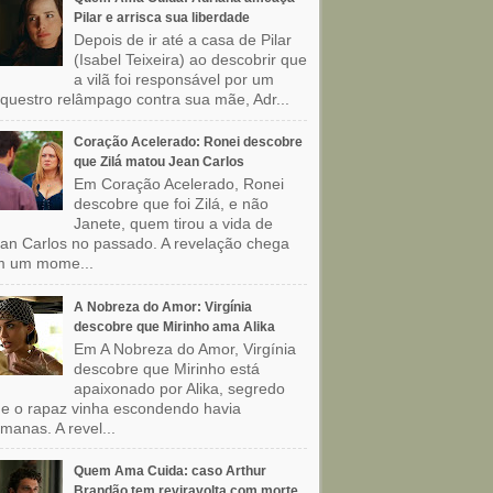
Pilar e arrisca sua liberdade
Depois de ir até a casa de Pilar
(Isabel Teixeira) ao descobrir que
a vilã foi responsável por um
questro relâmpago contra sua mãe, Adr...
Coração Acelerado: Ronei descobre
que Zilá matou Jean Carlos
Em Coração Acelerado, Ronei
descobre que foi Zilá, e não
Janete, quem tirou a vida de
an Carlos no passado. A revelação chega
m um mome...
A Nobreza do Amor: Virgínia
descobre que Mirinho ama Alika
Em A Nobreza do Amor, Virgínia
descobre que Mirinho está
apaixonado por Alika, segredo
e o rapaz vinha escondendo havia
manas. A revel...
Quem Ama Cuida: caso Arthur
Brandão tem reviravolta com morte