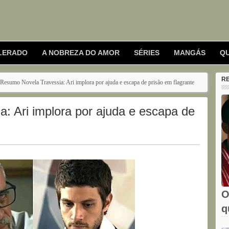
LERADO
A NOBREZA DO AMOR
SÉRIES
MANGÁS
Q
R
Resumo Novela Travessia: Ari implora por ajuda e escapa de prisão em flagrante
: Ari implora por ajuda e escapa de
O
q
e