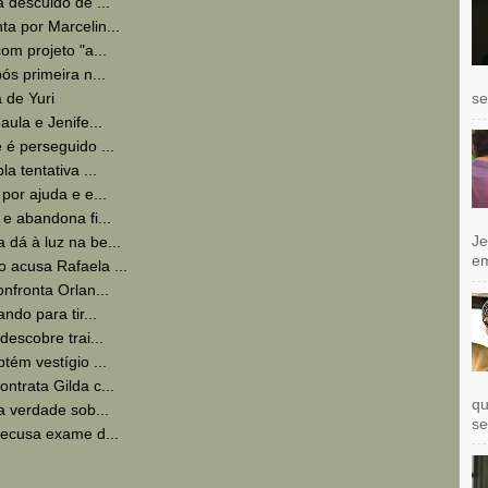
 descuido de ...
a por Marcelin...
om projeto "a...
ós primeira n...
se
 de Yuri
ula e Jenife...
é perseguido ...
a tentativa ...
por ajuda e e...
e abandona fi...
Je
dá à luz na be...
e
 acusa Rafaela ...
nfronta Orlan...
ndo para tir...
escobre trai...
tém vestígio ...
trata Gilda c...
qu
a verdade sob...
se
recusa exame d...