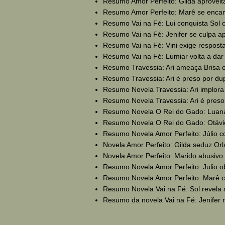
Resumo Amor Perfeito: Gilda aproveita
Resumo Amor Perfeito: Marê se encant
Resumo Vai na Fé: Lui conquista Sol c
Resumo Vai na Fé: Jenifer se culpa ap
Resumo Vai na Fé: Vini exige resposta
Resumo Vai na Fé: Lumiar volta a dar a
Resumo Travessia: Ari ameaça Brisa e 
Resumo Travessia: Ari é preso por dupl
Resumo Novela Travessia: Ari implora 
Resumo Novela Travessia: Ari é preso 
Resumo Novela O Rei do Gado: Luana 
Resumo Novela O Rei do Gado: Otávio
Resumo Novela Amor Perfeito: Júlio co
Novela Amor Perfeito: Gilda seduz Orla
Novela Amor Perfeito: Marido abusivo d
Resumo Novela Amor Perfeito: Julio ob
Resumo Novela Amor Perfeito: Marê con
Resumo Novela Vai na Fé: Sol revela 
Resumo da novela Vai na Fé: Jenifer 