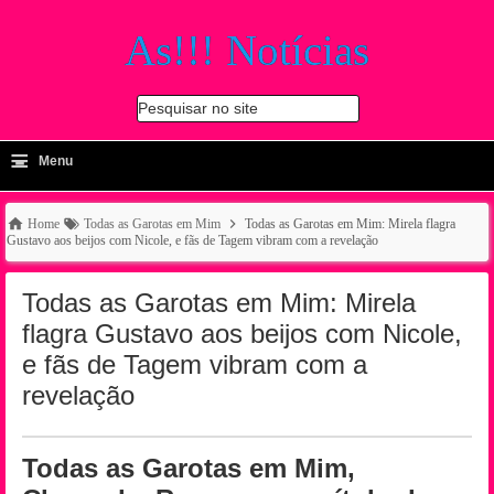
As!!! Notícias
Pesquisar no site
≡
-
Menu
🔍
Home
Todas as Garotas em Mim
Todas as Garotas em Mim: Mirela flagra
Gustavo aos beijos com Nicole, e fãs de Tagem vibram com a revelação
Todas as Garotas em Mim: Mirela
flagra Gustavo aos beijos com Nicole,
e fãs de Tagem vibram com a
revelação
Todas as Garotas em Mim,