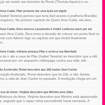
a) vai resistir aos boicotes de Ronei (Thomás Aquino) e co...
ma Cuida: Pilar promete dar uma lição em Ingrid
(Isabel Teixeira) pensou que teria fácil acesso à joalheria Brandão,
enganou. No próximo capítulo de Quem Ama Cuida, ela desc...
Ama Cuida: Dora encerra casamento e André confessa amor por ela
em Ama Cuida, Dora toma a decisão de colocar um ponto final no
to com Ademir logo no capítulo em que André finalmente
a...
ma Cuida: Adriana ameaça Pilar e arrisca sua liberdade
 de ir até a casa de Pilar (Isabel Teixeira) ao descobrir que a vilã
ponsável por um sequestro relâmpago contra sua mãe, Adr...
o Acelerado: Ronei descobre que Zilá matou Jean Carlos
ração Acelerado, Ronei descobre que foi Zilá, e não Janete,
rou a vida de Jean Carlos no passado. A revelação chega em um
.
eza do Amor: Virgínia descobre que Mirinho ama Alika
Nobreza do Amor, Virgínia descobre que Mirinho está apaixonado
ka, segredo que o rapaz vinha escondendo havia semanas. A