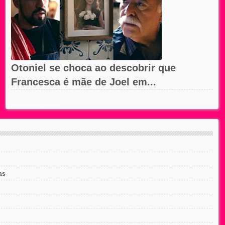
Otoniel se choca ao descobrir que
Francesca é mãe de Joel em...
Recent Posts Widget
as