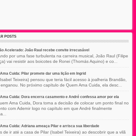
R POSTS
o Acelerado: João Raul recebe convite irrecusável
ndo por uma fase turbulenta na carreira musical, João Raul (Filipe
a) vai resistir aos boicotes de Ronei (Thomás Aquino) e co...
ma Cuida: Pilar promete dar uma lição em Ingrid
(Isabel Teixeira) pensou que teria fácil acesso à joalheria Brandão,
enganou. No próximo capítulo de Quem Ama Cuida, ela desc...
Ama Cuida: Dora encerra casamento e André confessa amor por ela
em Ama Cuida, Dora toma a decisão de colocar um ponto final no
to com Ademir logo no capítulo em que André finalmente
a...
ma Cuida: Adriana ameaça Pilar e arrisca sua liberdade
 de ir até a casa de Pilar (Isabel Teixeira) ao descobrir que a vilã