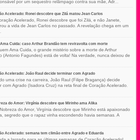
ponsável por um sequestro relâmpago contra sua mãe, Adr...
o Acelerado: Ronei descobre que Zilá matou Jean Carlos
ração Acelerado, Ronei descobre que foi Zilá, e não Janete,
rou a vida de Jean Carlos no passado. A revelação chega em um
.
Ama Cuida: caso Arthur Brandão tem reviravolta com morte
em Ama Cuida, o grande mistério sobre a morte de Arthur
 (Antonio Fagundes) está de volta! Na verdade, nunca deixou de
o Acelerado: João Raul decide terminar com Agrado
do uma crise na carreira, João Raul (Filipe Bragança) decide
r com Agrado (Isadora Cruz) na reta final de Coração Acelerado.
eza do Amor: Virgínia descobre que Mirinho ama Alika
Nobreza do Amor, Virgínia descobre que Mirinho está apaixonado
ka, segredo que o rapaz vinha escondendo havia semanas. A
ão Acelerado: semana tem climão entre Agrado e Eduarda
ada a largada para as últimas semanas de Coração Acelerado!