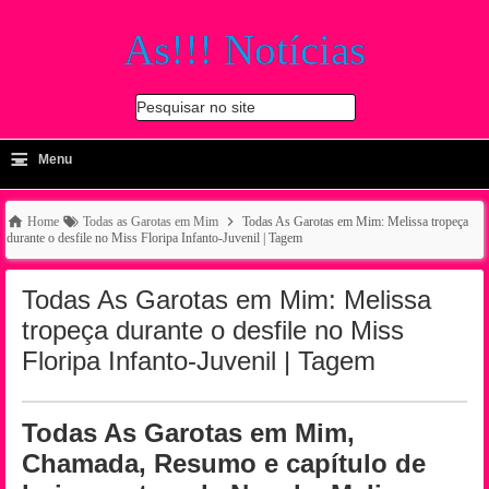
As!!! Notícias
Pesquisar no site
≡
-
Menu
🔍
Home
Todas as Garotas em Mim
Todas As Garotas em Mim: Melissa tropeça
durante o desfile no Miss Floripa Infanto-Juvenil | Tagem
Todas As Garotas em Mim: Melissa
tropeça durante o desfile no Miss
Floripa Infanto-Juvenil | Tagem
Todas As Garotas em Mim,
Chamada, Resumo e capítulo de