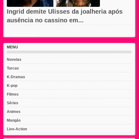
Ingrid demite Ulisses da joalheria após
ausência no cassino em...
Recent Posts Widget
MENU
Novelas
Turcas
K-Dramas
K-pop
Filmes
Séries
Animes
Mangás
Live-Action