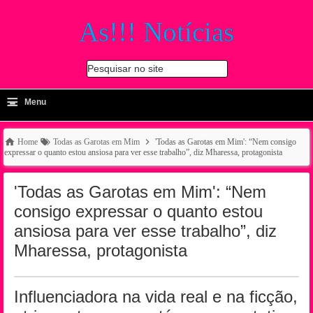
As!!! Notícias
Pesquisar no site
≡
-
Menu
🔍
Home
Todas as Garotas em Mim
'Todas as Garotas em Mim': “Nem consigo
expressar o quanto estou ansiosa para ver esse trabalho”, diz Mharessa, protagonista
'Todas as Garotas em Mim': “Nem
consigo expressar o quanto estou
ansiosa para ver esse trabalho”, diz
Mharessa, protagonista
Influenciadora na vida real e na ficção,