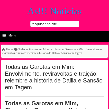
As!!! Notícias
Pesquisar no site
≡
-
Menu
🔍
Home
Todas as Garotas em Mim
Todas as Garotas em Mim: Envolvimento,
reviravoltas e traição: relembre a história de Dalila e Sansão em Tagem
Todas as Garotas em Mim:
Envolvimento, reviravoltas e traição:
relembre a história de Dalila e Sansão
em Tagem
Todas as Garotas em Mim,