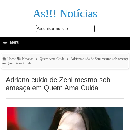
As!!! Notícias
Pesquisar no site
≡
-
Menu
🔍
Home
Novelas
Quem Ama Cuida
Adriana cuida de Zeni mesmo sob ameaça
em Quem Ama Cuida
Adriana cuida de Zeni mesmo sob
ameaça em Quem Ama Cuida