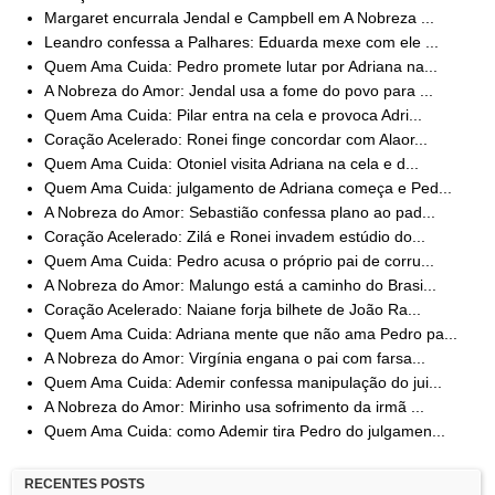
Margaret encurrala Jendal e Campbell em A Nobreza ...
Leandro confessa a Palhares: Eduarda mexe com ele ...
Quem Ama Cuida: Pedro promete lutar por Adriana na...
A Nobreza do Amor: Jendal usa a fome do povo para ...
Quem Ama Cuida: Pilar entra na cela e provoca Adri...
Coração Acelerado: Ronei finge concordar com Alaor...
Quem Ama Cuida: Otoniel visita Adriana na cela e d...
Quem Ama Cuida: julgamento de Adriana começa e Ped...
A Nobreza do Amor: Sebastião confessa plano ao pad...
Coração Acelerado: Zilá e Ronei invadem estúdio do...
Quem Ama Cuida: Pedro acusa o próprio pai de corru...
A Nobreza do Amor: Malungo está a caminho do Brasi...
Coração Acelerado: Naiane forja bilhete de João Ra...
Quem Ama Cuida: Adriana mente que não ama Pedro pa...
A Nobreza do Amor: Virgínia engana o pai com farsa...
Quem Ama Cuida: Ademir confessa manipulação do jui...
A Nobreza do Amor: Mirinho usa sofrimento da irmã ...
Quem Ama Cuida: como Ademir tira Pedro do julgamen...
RECENTES POSTS