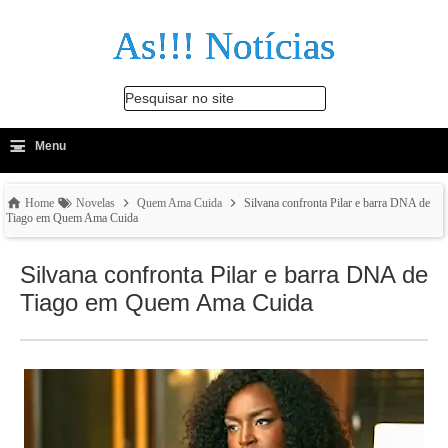
As!!! Notícias
Pesquisar no site
≡
-
Menu
🔍
Home
Novelas
Quem Ama Cuida
Silvana confronta Pilar e barra DNA de
Tiago em Quem Ama Cuida
Silvana confronta Pilar e barra DNA de
Tiago em Quem Ama Cuida