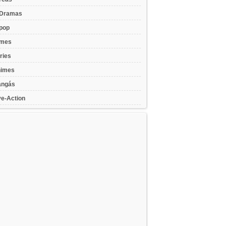
Dramas
pop
lmes
ries
imes
ngás
ve-Action