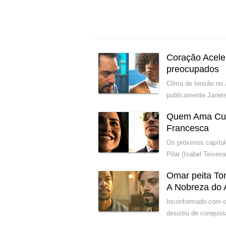
Coração Acele
preocupados
Clima de tensão no 
publicamente Janete
Quem Ama Cuida
Francesca
Os próximos capítu
Pilar (Isabel Teixeir
Omar peita Ton
A Nobreza do
Inconformado com o 
desistiu de conquist