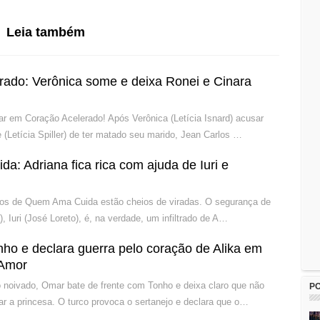
Leia também
rado: Verônica some e deixa Ronei e Cinara
ar em Coração Acelerado! Após Verônica (Letícia Isnard) acusar
 (Letícia Spiller) de ter matado seu marido, Jean Carlos …
: Adriana fica rica com ajuda de Iuri e
los de Quem Ama Cuida estão cheios de viradas. O segurança de
a), Iuri (José Loreto), é, na verdade, um infiltrado de A…
ho e declara guerra pelo coração de Alika em
 Amor
noivado, Omar bate de frente com Tonho e deixa claro que não
P
ar a princesa. O turco provoca o sertanejo e declara que o…