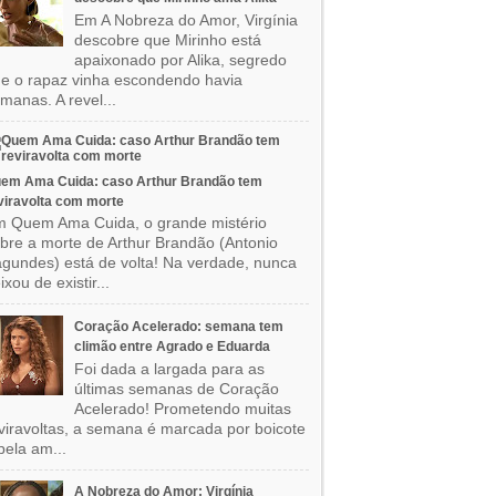
Em A Nobreza do Amor, Virgínia
descobre que Mirinho está
apaixonado por Alika, segredo
e o rapaz vinha escondendo havia
manas. A revel...
em Ama Cuida: caso Arthur Brandão tem
viravolta com morte
 Quem Ama Cuida, o grande mistério
bre a morte de Arthur Brandão (Antonio
gundes) está de volta! Na verdade, nunca
ixou de existir...
Coração Acelerado: semana tem
climão entre Agrado e Eduarda
Foi dada a largada para as
últimas semanas de Coração
Acelerado! Prometendo muitas
viravoltas, a semana é marcada por boicote
pela am...
A Nobreza do Amor: Virgínia