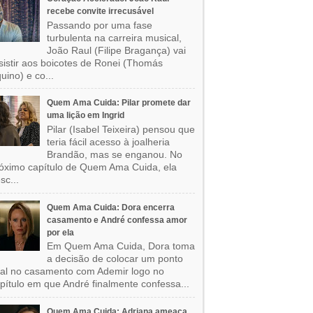
recebe convite irrecusável
Passando por uma fase
turbulenta na carreira musical,
João Raul (Filipe Bragança) vai
sistir aos boicotes de Ronei (Thomás
uino) e co...
Quem Ama Cuida: Pilar promete dar
uma lição em Ingrid
Pilar (Isabel Teixeira) pensou que
teria fácil acesso à joalheria
Brandão, mas se enganou. No
óximo capítulo de Quem Ama Cuida, ela
sc...
Quem Ama Cuida: Dora encerra
casamento e André confessa amor
por ela
Em Quem Ama Cuida, Dora toma
a decisão de colocar um ponto
nal no casamento com Ademir logo no
pítulo em que André finalmente confessa...
Quem Ama Cuida: Adriana ameaça