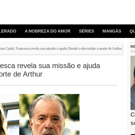
LERADO
A NOBREZA DO AMOR
SÉRIES
MANGÁS
Q
R
a Cuida: Francesca revela sua missão e ajuda Otoniel a desvendar a morte de Arthur
sca revela sua missão e ajuda
rte de Arthur
C
s