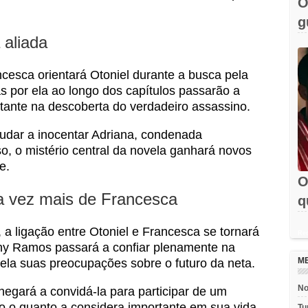
O
g
 aliada
e
ncesca orientará Otoniel durante a busca pela
s por ela ao longo dos capítulos passarão a
rtante na descoberta do verdadeiro assassino.
udar a inocentar Adriana, condenada
o, o mistério central da novela ganhará novos
e.
O
a vez mais de Francesca
q
e
a ligação entre Otoniel e Francesca se tornará
Rec
ny Ramos passará a confiar plenamente na
M
 ela suas preocupações sobre o futuro da neta.
No
gará a convidá-la para participar de um
 o quanto a considera importante em sua vida.
Tu