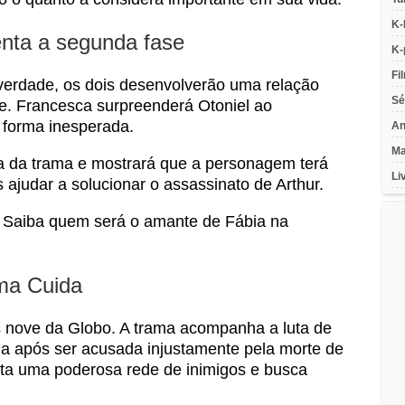
K-
nta a segunda fase
K-
Fi
verdade, os dois desenvolverão uma relação
Sé
e. Francesca surpreenderá Otoniel ao
 forma inesperada.
An
Ma
 da trama e mostrará que a personagem terá
Li
ajudar a solucionar o assassinato de Arthur.
Saiba quem será o amante de Fábia na
ma Cuida
nove da Globo. A trama acompanha a luta de
ia após ser acusada injustamente pela morte de
nta uma poderosa rede de inimigos e busca