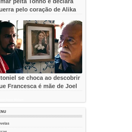
mar peita Tonho e declara
uerra pelo coração de Alika
m A...
toniel se choca ao descobrir
ue Francesca é mãe de Joel
m...
ent Posts Widget
ENU
velas
rcas