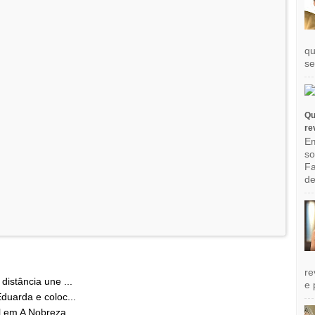
qu
se
Qu
re
Em
so
Fa
de
re
istância une ...
e 
duarda e coloc...
 em A Nobreza ...