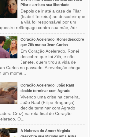
Pilar e arrisca sua liberdade
Depois de ir até a casa de Pilar
(Isabel Teixeira) ao descobrir que
a vilã foi responsável por um
questro relâmpago contra sua mãe, Adr...
Coração Acelerado: Ronei descobre
que Zilá matou Jean Carlos
Em Coração Acelerado, Ronei
descobre que foi Zilá, e não
Janete, quem tirou a vida de
an Carlos no passado. A revelação chega
m um mome...
Coração Acelerado: João Raul
decide terminar com Agrado
Vivendo uma crise na carreira,
João Raul (Filipe Bragança)
decide terminar com Agrado
sadora Cruz) na reta final de Coração
elerado. O...
A Nobreza do Amor: Virgínia
descobre que Mirinho ama Alika