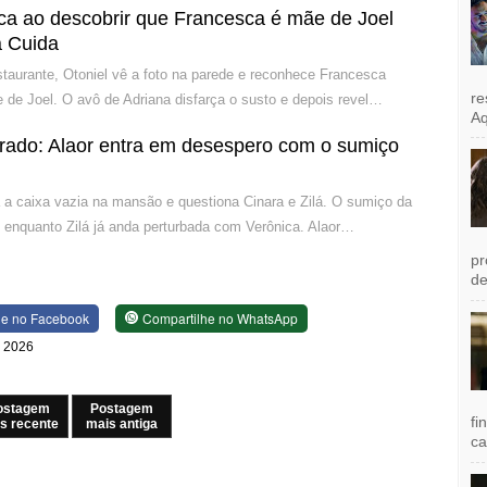
ca ao descobrir que Francesca é mãe de Joel
 Cuida
estaurante, Otoniel vê a foto na parede e reconhece Francesca
re
 de Joel. O avô de Adriana disfarça o susto e depois revel…
Aq
rado: Alaor entra em desespero com o sumiço
a a caixa vazia na mansão e questiona Cinara e Zilá. O sumiço da
 enquanto Zilá já anda perturbada com Verônica. Alaor…
pr
de
he no Facebook
Compartilhe no WhatsApp
e 2026
ostagem
Postagem
fi
s recente
mais antiga
ca