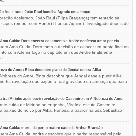
ão Acelerado: João Raul humilha Agrado em almoço
ração Acelerado, João Raul (Filipe Bragança) tem tentado se
r após romper com Ronei (Thomás Aquino). Investigado depois de
Ama Cuida: Dora encerra casamento e André confessa amor por ela
em Ama Cuida, Dora toma a decisão de colocar um ponto final no
to com Ademir logo no capítulo em que André finalmente
a...
eza do Amor: Binta descobre plano de Jendal contra Alika
Nobreza do Amor, Binta descobre que Jendal deseja punir Alika
orte, revelação que expõe a real gravidade da ameaça que paira
ia trai Mirinho após ouvir revelação de Casemiro em A Nobreza do Amor
nto cuida de Mirinho no engenho, Virgínia escuta Casemiro
 a paixão do noivo por Alika. Furiosa, a patricinha usa Sebastião
ma Cuida: morte de perito reabre caso de Arthur Brandão
em Ama Cuida, André descobre que o perito responsável pelo