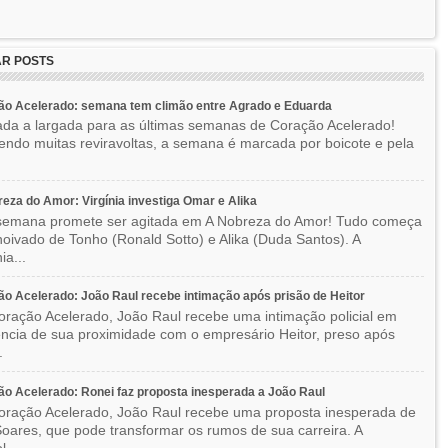
R POSTS
ão Acelerado: semana tem climão entre Agrado e Eduarda
ada a largada para as últimas semanas de Coração Acelerado!
ndo muitas reviravoltas, a semana é marcada por boicote e pela
eza do Amor: Virgínia investiga Omar e Alika
semana promete ser agitada em A Nobreza do Amor! Tudo começa
oivado de Tonho (Ronald Sotto) e Alika (Duda Santos). A
ia...
o Acelerado: João Raul recebe intimação após prisão de Heitor
ração Acelerado, João Raul recebe uma intimação policial em
ncia de sua proximidade com o empresário Heitor, preso após
.
o Acelerado: Ronei faz proposta inesperada a João Raul
ração Acelerado, João Raul recebe uma proposta inesperada de
oares, que pode transformar os rumos de sua carreira. A
l...