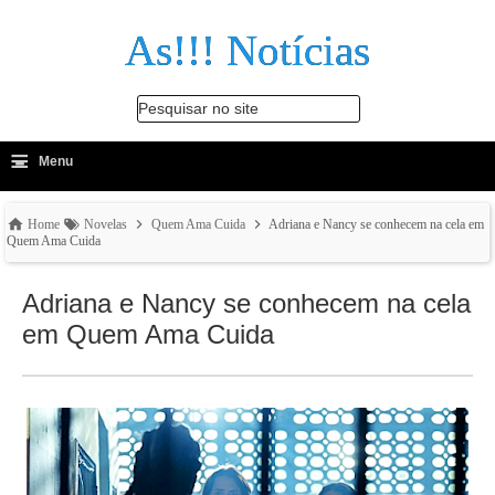
As!!! Notícias
Pesquisar no site
≡
-
Menu
🔍
Home
Novelas
Quem Ama Cuida
Adriana e Nancy se conhecem na cela em
Quem Ama Cuida
Adriana e Nancy se conhecem na cela
em Quem Ama Cuida