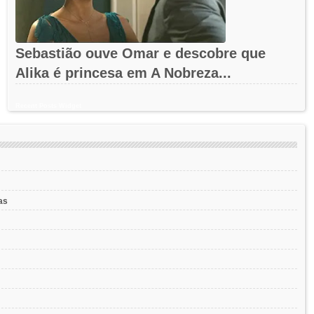
Sebastião ouve Omar e descobre que
Alika é princesa em A Nobreza...
Recent Posts Widget
as