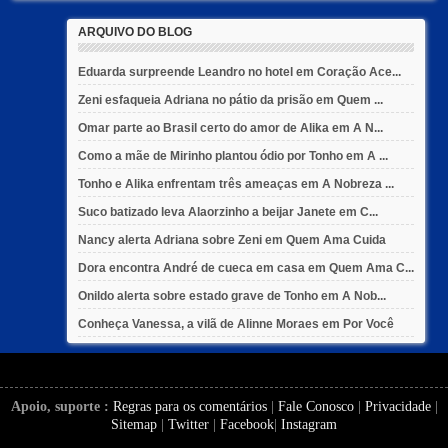
ARQUIVO DO BLOG
Eduarda surpreende Leandro no hotel em Coração Ace...
Zeni esfaqueia Adriana no pátio da prisão em Quem ...
Omar parte ao Brasil certo do amor de Alika em A N...
Como a mãe de Mirinho plantou ódio por Tonho em A ...
Tonho e Alika enfrentam três ameaças em A Nobreza ...
Suco batizado leva Alaorzinho a beijar Janete em C...
Nancy alerta Adriana sobre Zeni em Quem Ama Cuida
Dora encontra André de cueca em casa em Quem Ama C...
Onildo alerta sobre estado grave de Tonho em A Nob...
Conheça Vanessa, a vilã de Alinne Moraes em Por Você
Apoio, suporte :
Regras para os comentários
|
Fale Conosco
|
Privacidade
|
Sitemap
|
Twitter
|
Facebook
|
Instagram