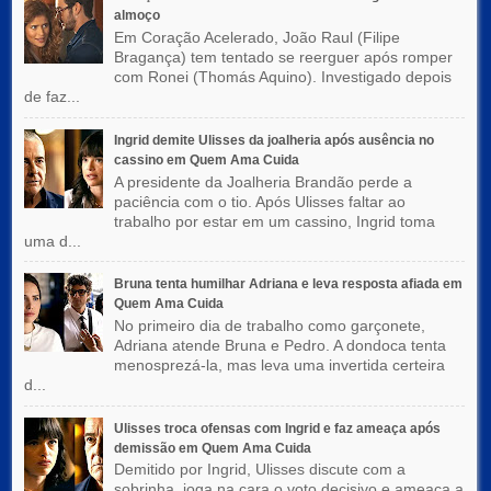
almoço
Em Coração Acelerado, João Raul (Filipe
Bragança) tem tentado se reerguer após romper
com Ronei (Thomás Aquino). Investigado depois
de faz...
Ingrid demite Ulisses da joalheria após ausência no
cassino em Quem Ama Cuida
A presidente da Joalheria Brandão perde a
paciência com o tio. Após Ulisses faltar ao
trabalho por estar em um cassino, Ingrid toma
uma d...
Bruna tenta humilhar Adriana e leva resposta afiada em
Quem Ama Cuida
No primeiro dia de trabalho como garçonete,
Adriana atende Bruna e Pedro. A dondoca tenta
menosprezá-la, mas leva uma invertida certeira
d...
Ulisses troca ofensas com Ingrid e faz ameaça após
demissão em Quem Ama Cuida
Demitido por Ingrid, Ulisses discute com a
sobrinha, joga na cara o voto decisivo e ameaça a