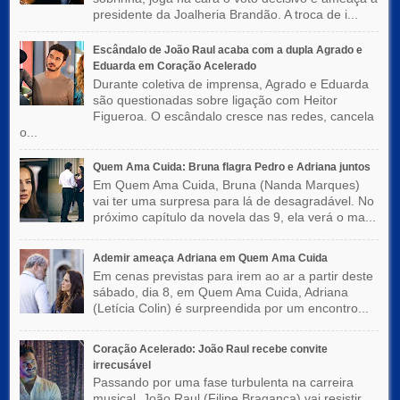
presidente da Joalheria Brandão. A troca de i...
Escândalo de João Raul acaba com a dupla Agrado e
Eduarda em Coração Acelerado
Durante coletiva de imprensa, Agrado e Eduarda
são questionadas sobre ligação com Heitor
Figueroa. O escândalo cresce nas redes, cancela
o...
Quem Ama Cuida: Bruna flagra Pedro e Adriana juntos
Em Quem Ama Cuida, Bruna (Nanda Marques)
vai ter uma surpresa para lá de desagradável. No
próximo capítulo da novela das 9, ela verá o ma...
Ademir ameaça Adriana em Quem Ama Cuida
Em cenas previstas para irem ao ar a partir deste
sábado, dia 8, em Quem Ama Cuida, Adriana
(Letícia Colin) é surpreendida por um encontro...
Coração Acelerado: João Raul recebe convite
irrecusável
Passando por uma fase turbulenta na carreira
musical, João Raul (Filipe Bragança) vai resistir