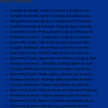
Veja também:
Coração Acelerado: música gravada à distância une ...
Coração Acelerado: turnê solo muda Eduarda e coloc...
Margaret encurrala Jendal e Campbell em A Nobreza ...
Leandro confessa a Palhares: Eduarda mexe com ele ...
Quem Ama Cuida: Pedro promete lutar por Adriana na...
A Nobreza do Amor: Jendal usa a fome do povo para ...
Quem Ama Cuida: Pilar entra na cela e provoca Adri...
Coração Acelerado: Ronei finge concordar com Alaor...
Quem Ama Cuida: Otoniel visita Adriana na cela e d...
Quem Ama Cuida: julgamento de Adriana começa e Ped...
A Nobreza do Amor: Sebastião confessa plano ao pad...
Coração Acelerado: Zilá e Ronei invadem estúdio do...
Quem Ama Cuida: Pedro acusa o próprio pai de corru...
A Nobreza do Amor: Malungo está a caminho do Brasi...
Coração Acelerado: Naiane forja bilhete de João Ra...
Quem Ama Cuida: Adriana mente que não ama Pedro pa...
A Nobreza do Amor: Virgínia engana o pai com farsa...
Quem Ama Cuida: Ademir confessa manipulação do jui...
A Nobreza do Amor: Mirinho usa sofrimento da irmã ...