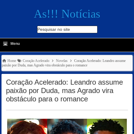
As!!! Notícias
Pesquisar no site
≡
-
Menu
🔍
Home
Coração Acelerado
Novelas
Coração Acelerado: Leandro assume
paixão por Duda, mas Agrado vira obstáculo para o romance
Coração Acelerado: Leandro assume
paixão por Duda, mas Agrado vira
obstáculo para o romance