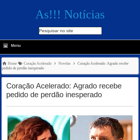
As!!! Notícias
Pesquisar no site
≡
-
Menu
🔍
Home
Coração Acelerado
Novelas
Coração Acelerado: Agrado recebe
pedido de perdão inesperado
Coração Acelerado: Agrado recebe
pedido de perdão inesperado