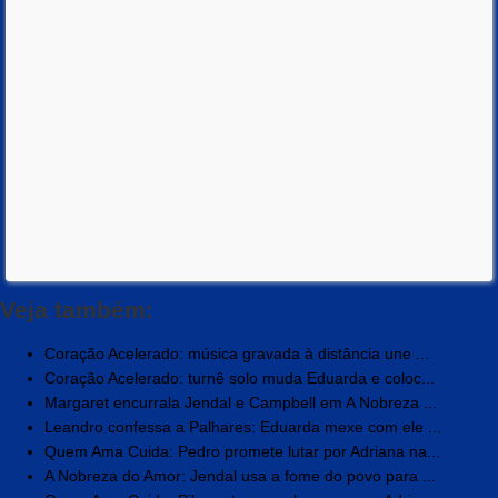
Veja também:
Coração Acelerado: música gravada à distância une ...
Coração Acelerado: turnê solo muda Eduarda e coloc...
Margaret encurrala Jendal e Campbell em A Nobreza ...
Leandro confessa a Palhares: Eduarda mexe com ele ...
Quem Ama Cuida: Pedro promete lutar por Adriana na...
A Nobreza do Amor: Jendal usa a fome do povo para ...