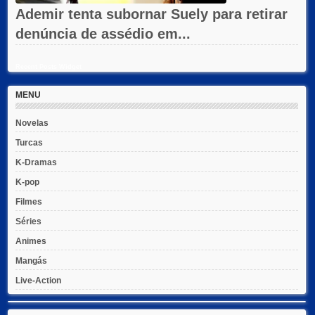
Ademir tenta subornar Suely para retirar
denúncia de assédio em...
Recent Posts Widget
MENU
Novelas
Turcas
K-Dramas
K-pop
Filmes
Séries
Animes
Mangás
Live-Action