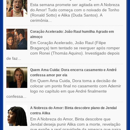
Esta semana promete ser agitada em A Nobreza
do Amor! Tudo começa com o noivado de Tonho
(Ronald Sotto) e Alika (Duda Santos). A
cerimônia...
Coração Acelerado: João Raul humilha Agrado em
almoço
Em Coração Acelerado, João Raul (Filipe
Bragança) tem tentado se reerguer após romper
com Ronei (Thomás Aquino). Investigado depois
de faz...
Quem Ama Cuida: Dora encerra casamento e André
confessa amor por ela
Em Quem Ama Cuida, Dora toma a decisão de
colocar um ponto final no casamento com Ademir
logo no capítulo em que André finalmente
confessa...
A Nobreza do Amor: Binta descobre plano de Jendal
contra Alika
Em A Nobreza do Amor, Binta descobre que
Jendal deseja punir Alika com a morte, revelação
que expõe a real gravidade da ameaça que paira