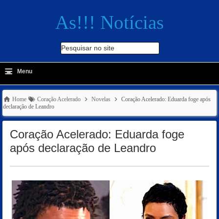
As!!! Notícias
Pesquisar no site
≡
-
Menu
🔍
Home
Coração Acelerado
Novelas
Coração Acelerado: Eduarda foge após
declaração de Leandro
Coração Acelerado: Eduarda foge
após declaração de Leandro