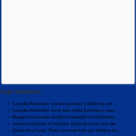
Veja também:
Coração Acelerado: música gravada à distância une ...
Coração Acelerado: turnê solo muda Eduarda e coloc...
Margaret encurrala Jendal e Campbell em A Nobreza ...
Leandro confessa a Palhares: Eduarda mexe com ele ...
Quem Ama Cuida: Pedro promete lutar por Adriana na...