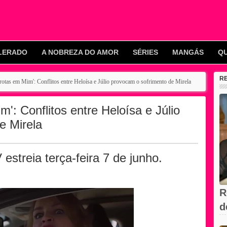
LERADO
A NOBREZA DO AMOR
SÉRIES
MANGÁS
Q
R
rotas em Mim': Conflitos entre Heloísa e Júlio provocam o sofrimento de Mirela
': Conflitos entre Heloísa e Júlio
e Mirela
estreia terça-feira 7 de junho.
R
d
V