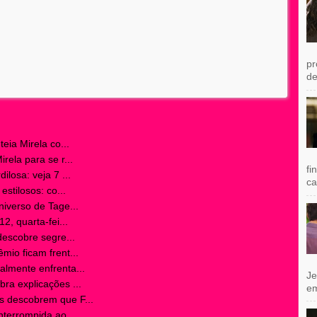
pr
de
eia Mirela co...
ela para se r...
fi
losa: veja 7 ...
ca
stilosos: co...
iverso de Tage...
2, quarta-fei...
descobre segre...
io ficam frent...
lmente enfrenta...
Je
a explicações ...
e
 descobrem que F...
terrompida ao ...