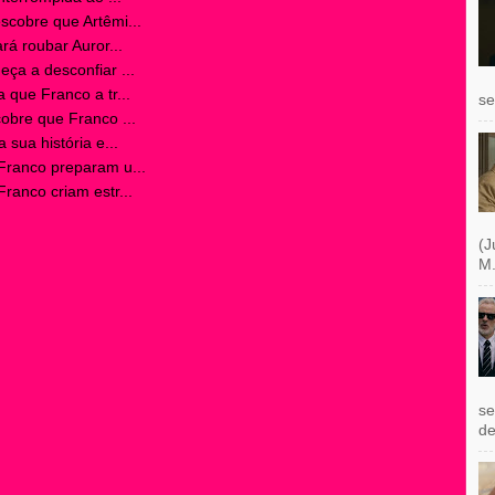
cobre que Artêmi...
á roubar Auror...
a a desconfiar ...
que Franco a tr...
se
bre que Franco ...
sua história e...
ranco preparam u...
anco criam estr...
(J
M.
se
de