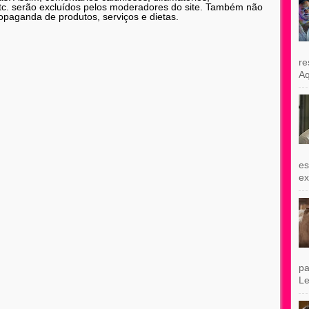
etc. serão excluídos pelos moderadores do site. Também não
opaganda de produtos, serviços e dietas.
re
Aq
es
exi
pa
Le