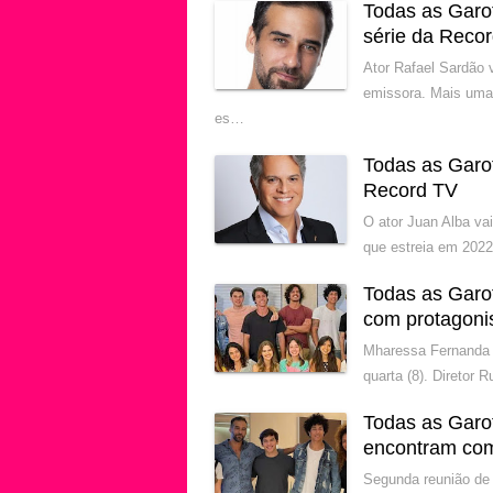
Todas as Garo
série da Reco
Ator Rafael Sardão 
emissora. Mais uma
es…
Todas as Garo
Record TV
O ator Juan Alba va
que estreia em 2022
Todas as Garo
com protagoni
Mharessa Fernanda 
quarta (8). Diretor
Todas as Garo
encontram com
Segunda reunião de 