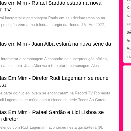
tas em Mim - Rafael Sardão estará na nova
K-
rd TV
K-
vai interpretar o personagem Paulo em seu décimo trabalho na
Fi
 produção vem aí na teledramaturgia da Record TV. Em 2022,
Sé
An
tas em Mim - Juan Alba estará na nova série da
Ma
Li
i interpretar o personagem Alessandro na superprodução bíblica,
 na emissora. Juan Alba vai interpretar o personagem Ales…
tas Em Mim - Diretor Rudi Lagemann se reúne
sta
e parte do núcleo jovem se encontraram na Record TV Rio nesta
 Rudi Lagemann se reúne com o elenco da série Todas As Garota…
tas Em Mim - Rafael Sardão e Lidi Lisboa se
 diretor
elenco com Rudi Lagemann aconteceu nesta quinta-feira (9).