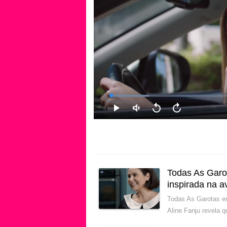
Todas As Garot
inspirada na 
Todas As Garotas e
Aline Fanju revela 