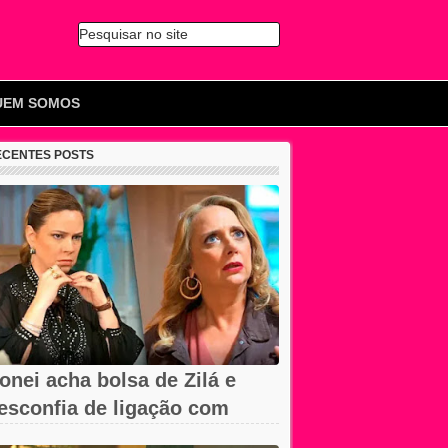
Pesquisar no site
🔍
UEM SOMOS
ECENTES POSTS
onei acha bolsa de Zilá e
esconfia de ligação com
erônica em...