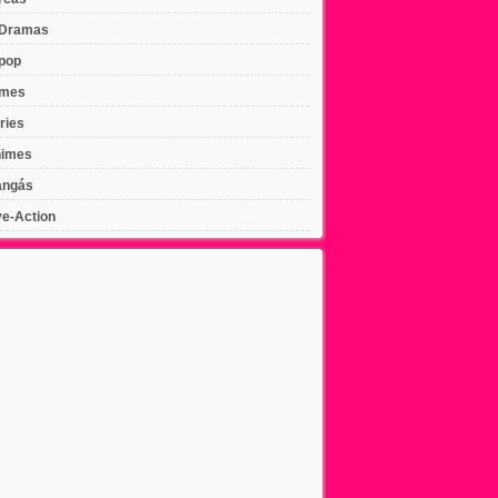
Dramas
pop
lmes
ries
imes
ngás
ve-Action