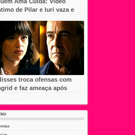
uem Ama Cuida: Vídeo
ntimo de Pilar e Iuri vaza e
hega à...
lisses troca ofensas com
ngrid e faz ameaça após
emissão em...
ent Posts Widget
ENU
velas
rcas