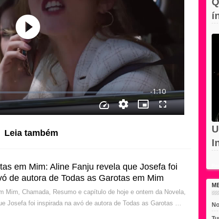
Q
í
c
U
Leia também
I
d
as em Mim: Aline Fanju revela que Josefa foi
Rec
avó de autora de Todas as Garotas em Mim
M
m Mim, Chamada, Resumo e capítulo de hoje e ontem da Novela,
que Josefa foi inspirada na avó de autora de Todas as Garotas …
No
Tu