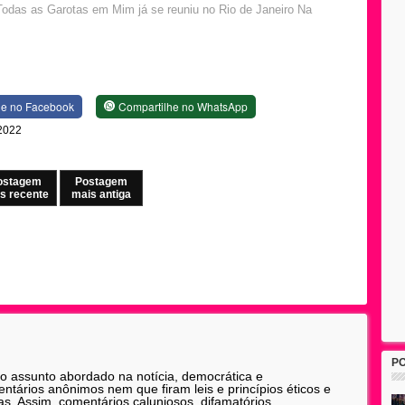
Todas as Garotas em Mim já se reuniu no Rio de Janeiro Na
he no Facebook
Compartilhe no WhatsApp
 2022
ostagem
Postagem
s recente
mais antiga
P
 o assunto abordado na notícia, democrática e
tários anônimos nem que firam leis e princípios éticos e
as. Assim, comentários caluniosos, difamatórios,