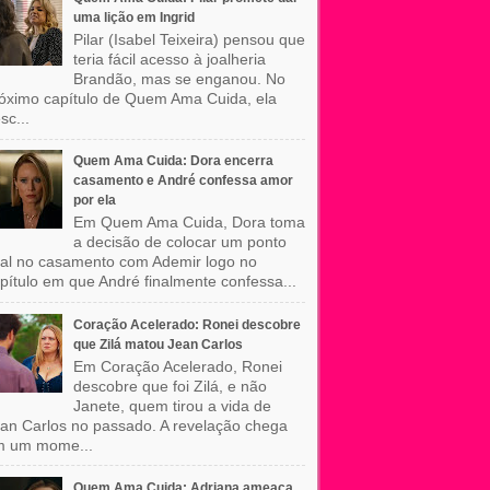
uma lição em Ingrid
Pilar (Isabel Teixeira) pensou que
teria fácil acesso à joalheria
Brandão, mas se enganou. No
óximo capítulo de Quem Ama Cuida, ela
sc...
Quem Ama Cuida: Dora encerra
casamento e André confessa amor
por ela
Em Quem Ama Cuida, Dora toma
a decisão de colocar um ponto
nal no casamento com Ademir logo no
pítulo em que André finalmente confessa...
Coração Acelerado: Ronei descobre
que Zilá matou Jean Carlos
Em Coração Acelerado, Ronei
descobre que foi Zilá, e não
Janete, quem tirou a vida de
an Carlos no passado. A revelação chega
m um mome...
Quem Ama Cuida: Adriana ameaça