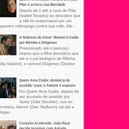
Pilar e arrisca sua liberdade
Depois de ir até a casa de Pilar
(Isabel Teixeira) ao descobrir que
a vilã foi responsável por um
questro relâmpago contra sua mãe, Adr...
A Nobreza do Amor: Manoel é traído
por Mirinho e Diógenes
Pressionado até o pescoço
depois que a filha descobriu que
ele é o pai biológico de Ritinha
úlia Salarini), o coronel Diógenes (Danton
..
Quem Ama Cuida: denúncia de
assédio 'vaza' e Ademir é exposto
Em Quem Ama Cuida, depois de
ser acusado de assédio por
Suely (Julia Stockler), sua ex-
cretária, Ademir (Dan Stulbach) vai até a
legac...
Coração Acelerado: João Raul
decide terminar com Agrado