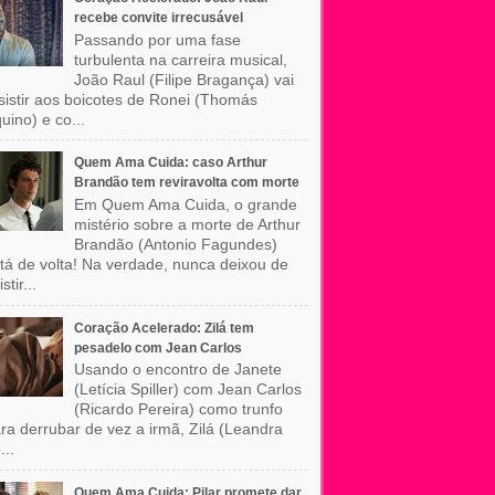
recebe convite irrecusável
Passando por uma fase
turbulenta na carreira musical,
João Raul (Filipe Bragança) vai
sistir aos boicotes de Ronei (Thomás
uino) e co...
Quem Ama Cuida: caso Arthur
Brandão tem reviravolta com morte
Em Quem Ama Cuida, o grande
mistério sobre a morte de Arthur
Brandão (Antonio Fagundes)
tá de volta! Na verdade, nunca deixou de
stir...
Coração Acelerado: Zilá tem
pesadelo com Jean Carlos
Usando o encontro de Janete
(Letícia Spiller) com Jean Carlos
(Ricardo Pereira) como trunfo
ra derrubar de vez a irmã, Zilá (Leandra
...
Quem Ama Cuida: Pilar promete dar