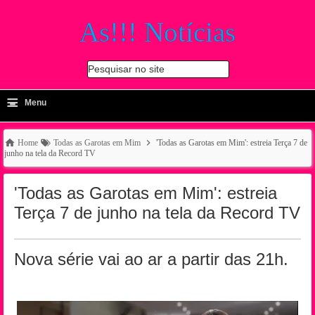
As!!! Notícias
Pesquisar no site
≡
-
Menu
🔍
Home
Todas as Garotas em Mim
'Todas as Garotas em Mim': estreia Terça 7 de
junho na tela da Record TV
'Todas as Garotas em Mim': estreia
Terça 7 de junho na tela da Record TV
Nova série vai ao ar a partir das 21h.