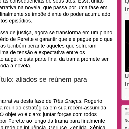
o as consequências de seus atos. Essa união
Q
arrativa na novela, que passa por uma fase em
í
va finalmente se impõe diante do poder acumulado
c
itos episódios.
sa de justiça, agora se transforma em um plano
rio de Ferette e garantir que ele pague pelo que
mas também perante aqueles que sofreram
ima de tensão e expectativa entre os
 auge, e esta parte final da trama promete ser
toda a novela.
U
tulo: aliados se reúnem para
I
d
Rec
arrativa desta fase de
Três Graças
, Rogério
ma reunião estratégica em sua recém-assumida
M
 objetivo é claro: juntar forças com todos
por Ferette ao longo da trama para finalmente
No
a rede de influência. Gerluce, Zenilda, Xênica,
Tu