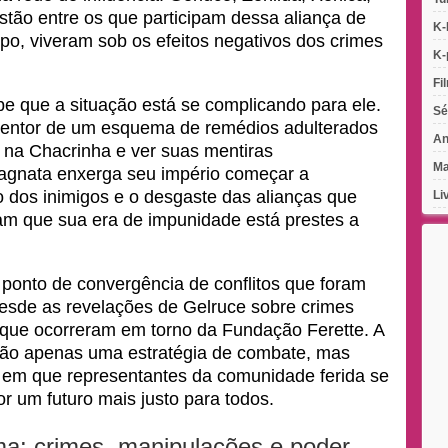
stão entre os que participam dessa aliança de
K-
po, viveram sob os efeitos negativos dos crimes
K-
Fi
 que a situação está se complicando para ele.
Sé
ntor de um esquema de remédios adulterados
An
 na Chacrinha e ver suas mentiras
Ma
agnata enxerga seu império começar a
 dos inimigos e o desgaste das alianças que
Li
am que sua era de impunidade está prestes a
ponto de convergência de conflitos que foram
sde as revelações de Gelruce sobre crimes
 que ocorreram em torno da Fundação Ferette. A
 não apenas uma estratégia de combate, mas
em que representantes da comunidade ferida se
por um futuro mais justo para todos.
ma: crimes, manipulações e poder