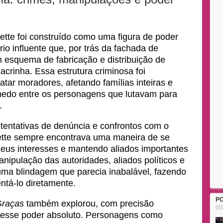
tte foi construído como uma figura de poder
o influente que, por trás da fachada de
um esquema de fabricação e distribuição de
crinha. Essa estrutura criminosa foi
tar moradores, afetando famílias inteiras e
 medo entre os personagens que lutavam para
l.
 tentativas de denúncia e confrontos com o
ette sempre encontrava uma maneira de se
seus interesses e mantendo aliados importantes
nipulação das autoridades, aliados políticos e
e uma blindagem que parecia inabalável, fazendo
ntá-lo diretamente.
P
Graças
também explorou, com precisão
s desse poder absoluto. Personagens como