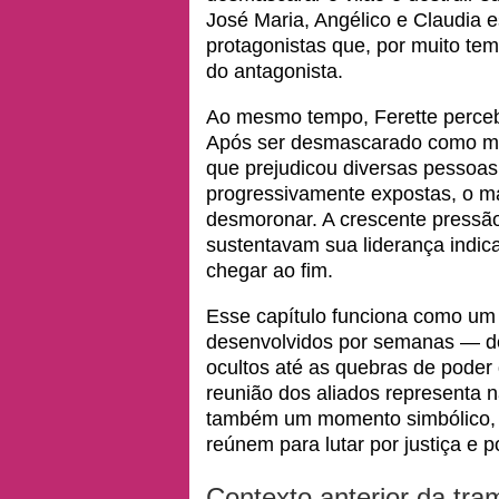
José Maria, Angélico e Claudia e
protagonistas que, por muito tem
do antagonista.
Ao mesmo tempo, Ferette percebe
Após ser desmascarado como me
que prejudicou diversas pessoas
progressivamente expostas, o m
desmoronar. A crescente pressão
sustentavam sua liderança indic
chegar ao fim.
Esse capítulo funciona como um 
desenvolvidos por semanas — de
ocultos até as quebras de poder
reunião dos aliados representa
também um momento simbólico, 
reúnem para lutar por justiça e 
Contexto anterior da tra