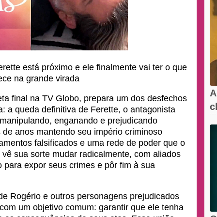
ette está próximo e ele finalmente vai ter o que
ce na grande virada
A
eta final na TV Globo, prepara um dos desfechos
c
 a queda definitiva de Ferette, o antagonista
l
 manipulando, enganando e prejudicando
 de anos mantendo seu império criminoso
amentos falsificados e uma rede de poder que o
a vê sua sorte mudar radicalmente, com aliados
para expor seus crimes e pôr fim à sua
 de Rogério e outros personagens prejudicados
com um objetivo comum: garantir que ele tenha