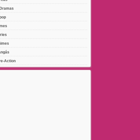
Dramas
pop
lmes
ries
imes
ngás
ve-Action