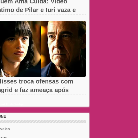
uem Ama Cuida: Vídeo
ntimo de Pilar e Iuri vaza e
hega à...
lisses troca ofensas com
ngrid e faz ameaça após
emissão em...
ent Posts Widget
ENU
velas
rcas