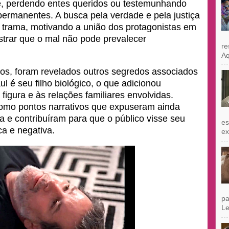
, perdendo entes queridos ou testemunhando
permanentes. A busca pela verdade e pela justiça
 trama, motivando a união dos protagonistas em
strar que o mal não pode prevalecer
re
Aq
ios, foram revelados outros segredos associados
l é seu filho biológico, o que adicionou
igura e às relações familiares envolvidas.
omo pontos narrativos que expuseram ainda
a e contribuíram para que o público visse seu
es
ica e negativa.
exi
pa
Le