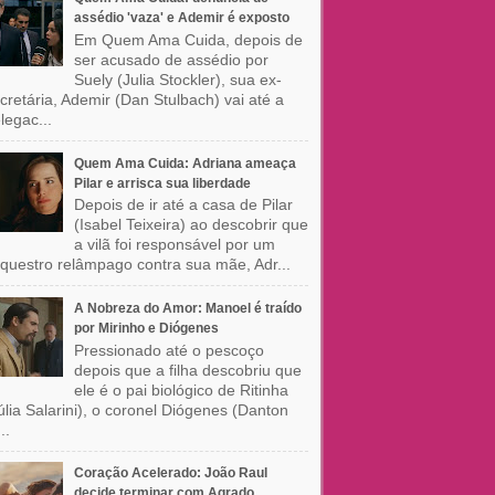
assédio 'vaza' e Ademir é exposto
Em Quem Ama Cuida, depois de
ser acusado de assédio por
Suely (Julia Stockler), sua ex-
cretária, Ademir (Dan Stulbach) vai até a
legac...
Quem Ama Cuida: Adriana ameaça
Pilar e arrisca sua liberdade
Depois de ir até a casa de Pilar
(Isabel Teixeira) ao descobrir que
a vilã foi responsável por um
questro relâmpago contra sua mãe, Adr...
A Nobreza do Amor: Manoel é traído
por Mirinho e Diógenes
Pressionado até o pescoço
depois que a filha descobriu que
ele é o pai biológico de Ritinha
úlia Salarini), o coronel Diógenes (Danton
..
Coração Acelerado: João Raul
decide terminar com Agrado