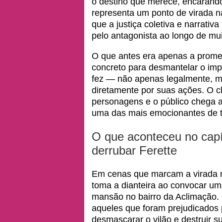
o destino que merece, encarand
representa um ponto de virada n
que a justiça coletiva e narrati
pelo antagonista ao longo de mu
O que antes era apenas a promes
concreto para desmantelar o impé
fez — não apenas legalmente, 
diretamente por suas ações. O cl
personagens e o público chega ao
uma das mais emocionantes de 
O que aconteceu no capí
derrubar Ferette
Em cenas que marcam a virada n
toma a dianteira ao convocar u
mansão no bairro da Aclimação. O
aqueles que foram prejudicados 
desmascarar o vilão e destruir su