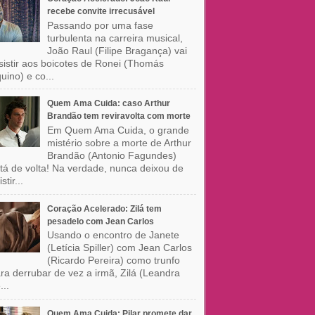
recebe convite irrecusável
Passando por uma fase
turbulenta na carreira musical,
João Raul (Filipe Bragança) vai
sistir aos boicotes de Ronei (Thomás
uino) e co...
Quem Ama Cuida: caso Arthur
Brandão tem reviravolta com morte
Em Quem Ama Cuida, o grande
mistério sobre a morte de Arthur
Brandão (Antonio Fagundes)
tá de volta! Na verdade, nunca deixou de
stir...
Coração Acelerado: Zilá tem
pesadelo com Jean Carlos
Usando o encontro de Janete
(Letícia Spiller) com Jean Carlos
(Ricardo Pereira) como trunfo
ra derrubar de vez a irmã, Zilá (Leandra
...
Quem Ama Cuida: Pilar promete dar