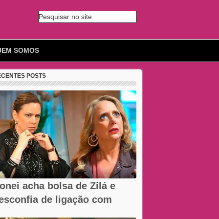
Pesquisar no site
🔍
UEM SOMOS
ECENTES POSTS
onei acha bolsa de Zilá e
esconfia de ligação com
erônica em...