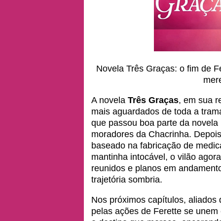
Novela Três Graças: o fim de Fer
mere
A novela
Três Graças
, em sua r
mais aguardados de toda a trama:
que passou boa parte da novela
moradores da Chacrinha. Depois
baseado na fabricação de medic
mantinha intocável, o vilão agor
reunidos e planos em andamento 
trajetória sombria.
Nos próximos capítulos, aliados
pelas ações de Ferette se unem 