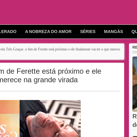
LERADO
A NOBREZA DO AMOR
SÉRIES
MANGÁS
Q
R
ela Três Graças: o fim de Ferette está próximo e ele finalmente vai ter o que merece
m de Ferette está próximo e ele
 merece na grande virada
R
d
V