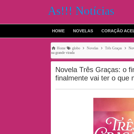
As!!! Notícias
HOME
NOVELAS
CORAÇÃO ACE
Home
globo
Novelas
Três Graças
Nov
na grande virada
Novela Três Graças: o fi
finalmente vai ter o que