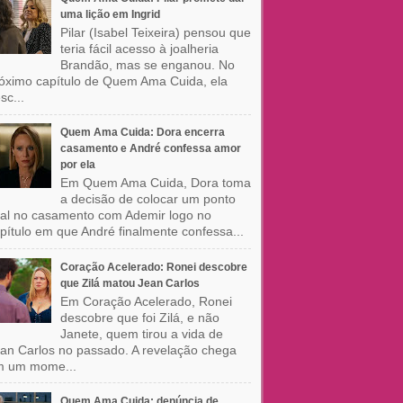
uma lição em Ingrid
Pilar (Isabel Teixeira) pensou que
teria fácil acesso à joalheria
Brandão, mas se enganou. No
óximo capítulo de Quem Ama Cuida, ela
sc...
Quem Ama Cuida: Dora encerra
casamento e André confessa amor
por ela
Em Quem Ama Cuida, Dora toma
a decisão de colocar um ponto
nal no casamento com Ademir logo no
pítulo em que André finalmente confessa...
Coração Acelerado: Ronei descobre
que Zilá matou Jean Carlos
Em Coração Acelerado, Ronei
descobre que foi Zilá, e não
Janete, quem tirou a vida de
an Carlos no passado. A revelação chega
m um mome...
Quem Ama Cuida: denúncia de