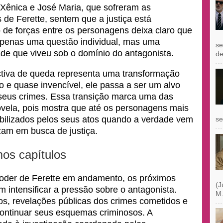
Xênica e José Maria, que sofreram as
de Ferette, sentem que a justiça está
 de forças entre os personagens deixa claro que
é apenas uma questão individual, mas uma
se
de que viveu sob o domínio do antagonista.
de
ectiva de queda representa uma transformação
e quase invencível, ele passa a ser um alvo
 seus crimes. Essa transição marca uma das
ovela, pois mostra que até os personagens mais
ilizados pelos seus atos quando a verdade vem
se
zam em busca de justiça.
mos capítulos
oder de Ferette em andamento, os próximos
(J
 intensificar a pressão sobre o antagonista.
M.
etos, revelações públicas dos crimes cometidos e
ontinuar seus esquemas criminosos. A