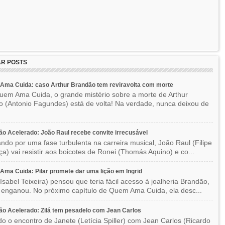
R POSTS
Ama Cuida: caso Arthur Brandão tem reviravolta com morte
em Ama Cuida, o grande mistério sobre a morte de Arthur
 (Antonio Fagundes) está de volta! Na verdade, nunca deixou de
o Acelerado: João Raul recebe convite irrecusável
ndo por uma fase turbulenta na carreira musical, João Raul (Filipe
a) vai resistir aos boicotes de Ronei (Thomás Aquino) e co...
ma Cuida: Pilar promete dar uma lição em Ingrid
(Isabel Teixeira) pensou que teria fácil acesso à joalheria Brandão,
enganou. No próximo capítulo de Quem Ama Cuida, ela desc...
o Acelerado: Zilá tem pesadelo com Jean Carlos
o o encontro de Janete (Letícia Spiller) com Jean Carlos (Ricardo