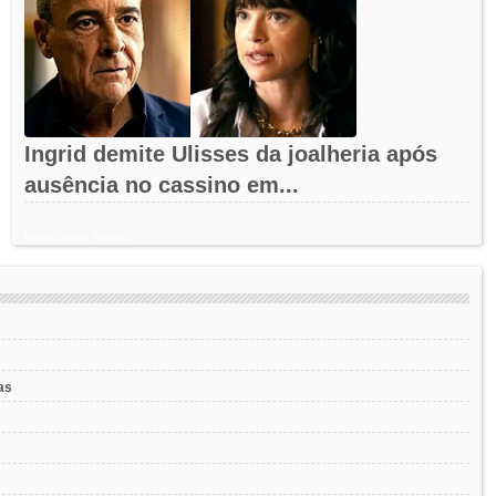
Ingrid demite Ulisses da joalheria após
ausência no cassino em...
Recent Posts Widget
as