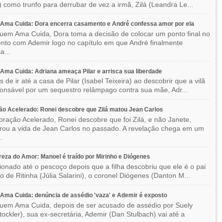
) como trunfo para derrubar de vez a irmã, Zilá (Leandra Le...
Ama Cuida: Dora encerra casamento e André confessa amor por ela
em Ama Cuida, Dora toma a decisão de colocar um ponto final no
to com Ademir logo no capítulo em que André finalmente
a...
ma Cuida: Adriana ameaça Pilar e arrisca sua liberdade
 de ir até a casa de Pilar (Isabel Teixeira) ao descobrir que a vilã
ponsável por um sequestro relâmpago contra sua mãe, Adr...
o Acelerado: Ronei descobre que Zilá matou Jean Carlos
ração Acelerado, Ronei descobre que foi Zilá, e não Janete,
rou a vida de Jean Carlos no passado. A revelação chega em um
.
eza do Amor: Manoel é traído por Mirinho e Diógenes
ionado até o pescoço depois que a filha descobriu que ele é o pai
co de Ritinha (Júlia Salarini), o coronel Diógenes (Danton M...
ma Cuida: denúncia de assédio 'vaza' e Ademir é exposto
em Ama Cuida, depois de ser acusado de assédio por Suely
Stockler), sua ex-secretária, Ademir (Dan Stulbach) vai até a