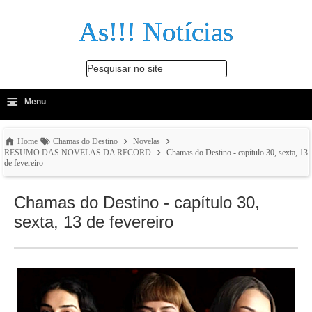
As!!! Notícias
Pesquisar no site
≡
-
Menu
🔍
Home
Chamas do Destino
Novelas
RESUMO DAS NOVELAS DA RECORD
Chamas do Destino - capítulo 30, sexta, 13
de fevereiro
Chamas do Destino - capítulo 30,
sexta, 13 de fevereiro