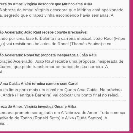
eza do Amor: Virgínia descobre que Mirinho ama Alika
Nobreza do Amor, Virgínia descobre que Mirinho está apaixonado
ka, segredo que o rapaz vinha escondendo havia semanas. A
o Acelerado: João Raul recebe convite irrecusável
ndo por uma fase turbulenta na carreira musical, João Raul (Filipe
a) vai resistir aos boicotes de Ronei (Thomás Aquino) e co...
o Acelerado: Ronei faz proposta inesperada a João Raul
ração Acelerado, João Raul recebe uma proposta inesperada de
oares, que pode transformar os rumos de sua carreira. A
l...
Ama Cuida: André termina namoro com Carol
im da linha para mais um casal em Quem Ama Cuida. No próximo
o, André (Henrique Barreira) vai colocar um ponto final no relaci...
eza do Amor: Virgínia investiga Omar e Alika
semana promete ser agitada em A Nobreza do Amor! Tudo começa
oivado de Tonho (Ronald Sotto) e Alika (Duda Santos). A
ia...