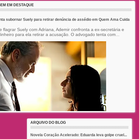
EM EM DESTAQUE
nta subornar Suely para retirar denúncia de assédio em Quem Ama Cuida
e flagrar Suely com Adriana, Ademir confronta a ex-secretária e
inheiro para ela retirar a acusação. O advogado tenta com...
ARQUIVO DO BLOG
Novela Coração Acelerado: Eduarda leva golpe cruel...