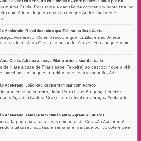
Ama Cuida: Dora encerra casamento e André confessa amor por ela
em Ama Cuida, Dora toma a decisão de colocar um ponto final no
to com Ademir logo no capítulo em que André finalmente
a...
o Acelerado: Ronei descobre que Zilá matou Jean Carlos
ração Acelerado, Ronei descobre que foi Zilá, e não Janete,
rou a vida de Jean Carlos no passado. A revelação chega em um
.
ma Cuida: Adriana ameaça Pilar e arrisca sua liberdade
 de ir até a casa de Pilar (Isabel Teixeira) ao descobrir que a vilã
ponsável por um sequestro relâmpago contra sua mãe, Adr...
o Acelerado: João Raul decide terminar com Agrado
do uma crise na carreira, João Raul (Filipe Bragança) decide
r com Agrado (Isadora Cruz) na reta final de Coração Acelerado.
ão Acelerado: semana tem climão entre Agrado e Eduarda
ada a largada para as últimas semanas de Coração Acelerado!
ndo muitas reviravoltas, a semana é marcada por boicote e pela