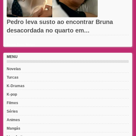
Pedro leva susto ao encontrar Bruna
desacordada no quarto em...
Recent Posts Widget
MENU
Novelas
Turcas
K-Dramas
K-pop
Filmes
Séries
Animes
Mangás