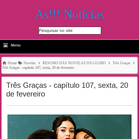
As!!! Notícias
Pesquisar no site
≡
-
Menu
🔍
Home
Novelas
RESUMO DAS NOVELAS DA GLOBO
Três Graças
Três Graças - capítulo 107, sexta, 20 de fevereiro
Três Graças - capítulo 107, sexta, 20
de fevereiro