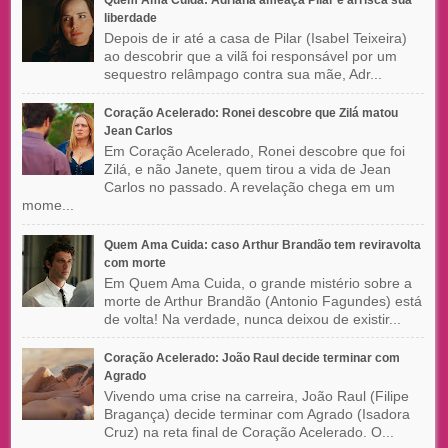
Quem Ama Cuida: Adriana ameaça Pilar e arrisca sua
liberdade
Depois de ir até a casa de Pilar (Isabel Teixeira)
ao descobrir que a vilã foi responsável por um
sequestro relâmpago contra sua mãe, Adr...
Coração Acelerado: Ronei descobre que Zilá matou
Jean Carlos
Em Coração Acelerado, Ronei descobre que foi
Zilá, e não Janete, quem tirou a vida de Jean
Carlos no passado. A revelação chega em um
mome...
Quem Ama Cuida: caso Arthur Brandão tem reviravolta
com morte
Em Quem Ama Cuida, o grande mistério sobre a
morte de Arthur Brandão (Antonio Fagundes) está
de volta! Na verdade, nunca deixou de existir...
Coração Acelerado: João Raul decide terminar com
Agrado
Vivendo uma crise na carreira, João Raul (Filipe
Bragança) decide terminar com Agrado (Isadora
Cruz) na reta final de Coração Acelerado. O...