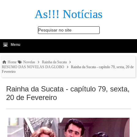
As!!! Notícias
Pesquisar no site
≡
-
Menu
🔍
Home
Novelas
Rainha da Sucata
RESUMO DAS NOVELAS DA GLOBO
Rainha da Sucata - capítulo 79, sexta, 20 de
Fevereiro
Rainha da Sucata - capítulo 79, sexta,
20 de Fevereiro