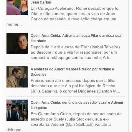
Jean Carlos
Em Coração Acelerado, Ronei descobre que foi
Zilá, e não Janete, quem tirou a vida de Jean
Carlos no passado. A revelação chega em um
mome...
Quem Ama Cuida: Adriana ameaça Pilar e arrisca sua
liberdade
Depois de ir até a casa de Pilar (Isabel Teixeira)
ao descobrir que a vilã foi responsável por um
sequestro relâmpago contra sua mãe, Adr...
A Nobreza do Amor: Manoel é traído por Mirinho e
Diógenes
Pressionado até o pescoço depois que a filha
descobriu que ele é o pai biológico de Ritinha
(Júlia Salarini), o coronel Diógenes (Danton M...
Quem Ama Cuida: denúncia de assédio 'vaza' e Ademir
é exposto
Em Quem Ama Cuida, depois de ser acusado de
assédio por Suely (Julia Stockler), sua ex-
secretária, Ademir (Dan Stulbach) vai até a
delegac...