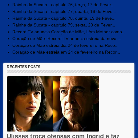
Rainha da Sucata - capítulo 76, terça, 17 de Fever...
Rainha da Sucata - capítulo 77, quarta, 18 de Feve...
Rainha da Sucata - capítulo 78, quinta, 19 de Feve...
Rainha da Sucata - capítulo 79, sexta, 20 de Fever...
Record TV anuncia Coração de Mãe, I Am Mother como...
Coração de Mãe: Record TV anuncia estreia da nova ...
Coração de Mãe estreia dia 24 de fevereiro na Reco...
Coração de Mãe estreia em 24 de fevereiro na Recor...
RECENTES POSTS
Ulisses troca ofensas com Ingrid e faz