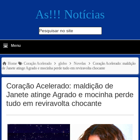
As!!! Notícias
Pesquisar no site
≡
-
Menu
🔍
Home
Coração Acelerado
globo
Novelas
Coração Acelerado: maldição
de Janete atinge Agrado e mocinha perde tudo em reviravolta chocante
Coração Acelerado: maldição de
Janete atinge Agrado e mocinha perde
tudo em reviravolta chocante