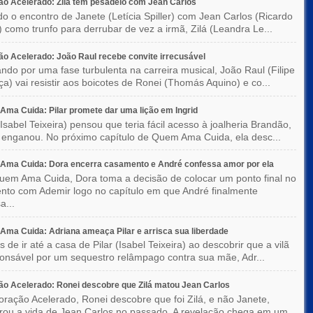
o Acelerado: Zilá tem pesadelo com Jean Carlos
o o encontro de Janete (Letícia Spiller) com Jean Carlos (Ricardo
) como trunfo para derrubar de vez a irmã, Zilá (Leandra Le...
o Acelerado: João Raul recebe convite irrecusável
ndo por uma fase turbulenta na carreira musical, João Raul (Filipe
a) vai resistir aos boicotes de Ronei (Thomás Aquino) e co...
ma Cuida: Pilar promete dar uma lição em Ingrid
(Isabel Teixeira) pensou que teria fácil acesso à joalheria Brandão,
enganou. No próximo capítulo de Quem Ama Cuida, ela desc...
Ama Cuida: Dora encerra casamento e André confessa amor por ela
em Ama Cuida, Dora toma a decisão de colocar um ponto final no
to com Ademir logo no capítulo em que André finalmente
a...
ma Cuida: Adriana ameaça Pilar e arrisca sua liberdade
 de ir até a casa de Pilar (Isabel Teixeira) ao descobrir que a vilã
ponsável por um sequestro relâmpago contra sua mãe, Adr...
o Acelerado: Ronei descobre que Zilá matou Jean Carlos
ração Acelerado, Ronei descobre que foi Zilá, e não Janete,
rou a vida de Jean Carlos no passado. A revelação chega em um