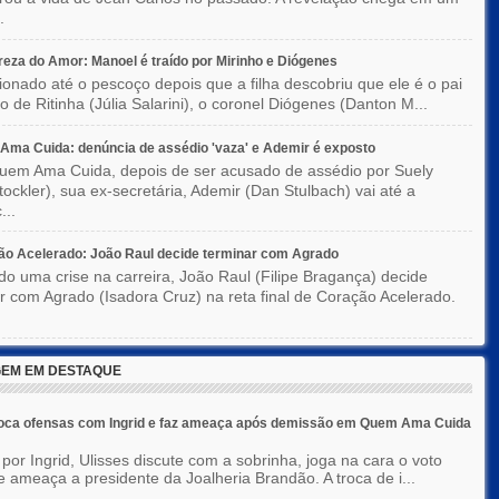
.
eza do Amor: Manoel é traído por Mirinho e Diógenes
ionado até o pescoço depois que a filha descobriu que ele é o pai
co de Ritinha (Júlia Salarini), o coronel Diógenes (Danton M...
ma Cuida: denúncia de assédio 'vaza' e Ademir é exposto
em Ama Cuida, depois de ser acusado de assédio por Suely
Stockler), sua ex-secretária, Ademir (Dan Stulbach) vai até a
...
o Acelerado: João Raul decide terminar com Agrado
do uma crise na carreira, João Raul (Filipe Bragança) decide
r com Agrado (Isadora Cruz) na reta final de Coração Acelerado.
EM EM DESTAQUE
roca ofensas com Ingrid e faz ameaça após demissão em Quem Ama Cuida
por Ingrid, Ulisses discute com a sobrinha, joga na cara o voto
e ameaça a presidente da Joalheria Brandão. A troca de i...