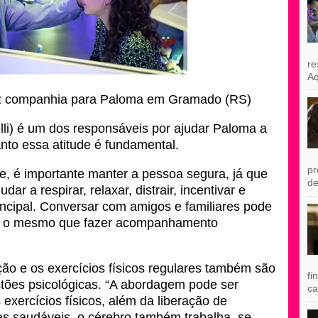
re
Aq
 fez companhia para Paloma em Gramado (RS)
lli) é um dos responsáveis por ajudar Paloma a
anto essa atitude é fundamental.
pr
e, é importante manter a pessoa segura, já que
de
dar a respirar, relaxar, distrair, incentivar e
principal. Conversar com amigos e familiares pode
o é o mesmo que fazer acompanhamento
ção e os exercícios físicos regulares também são
fi
stões psicológicas. “A abordagem pode ser
ca
 exercícios físicos, além da liberação de
as saudáveis, o cérebro também trabalha, se