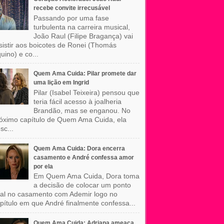
recebe convite irrecusável
Passando por uma fase
turbulenta na carreira musical,
João Raul (Filipe Bragança) vai
sistir aos boicotes de Ronei (Thomás
uino) e co...
Quem Ama Cuida: Pilar promete dar
uma lição em Ingrid
Pilar (Isabel Teixeira) pensou que
teria fácil acesso à joalheria
Brandão, mas se enganou. No
óximo capítulo de Quem Ama Cuida, ela
sc...
Quem Ama Cuida: Dora encerra
casamento e André confessa amor
por ela
Em Quem Ama Cuida, Dora toma
a decisão de colocar um ponto
nal no casamento com Ademir logo no
pítulo em que André finalmente confessa...
Quem Ama Cuida: Adriana ameaça