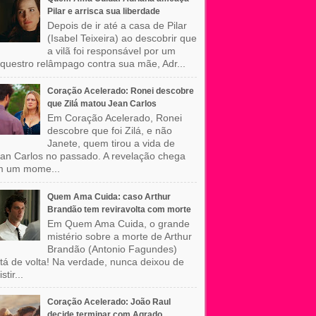
Pilar e arrisca sua liberdade
Depois de ir até a casa de Pilar
(Isabel Teixeira) ao descobrir que
a vilã foi responsável por um
questro relâmpago contra sua mãe, Adr...
Coração Acelerado: Ronei descobre
que Zilá matou Jean Carlos
Em Coração Acelerado, Ronei
descobre que foi Zilá, e não
Janete, quem tirou a vida de
an Carlos no passado. A revelação chega
m um mome...
Quem Ama Cuida: caso Arthur
Brandão tem reviravolta com morte
Em Quem Ama Cuida, o grande
mistério sobre a morte de Arthur
Brandão (Antonio Fagundes)
tá de volta! Na verdade, nunca deixou de
stir...
Coração Acelerado: João Raul
decide terminar com Agrado