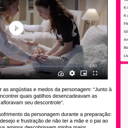
K-
K-
Fi
Sé
An
Ma
Li
 as angústias e medos da personagem: "Junto à
encontrei quais gatilhos desencadeavam as
afloravam seu descontrole".
 sofrimento da personagem durante a preparação:
 desejo e frustração de não ter a mãe e o pai ao
us amigos descobrissem minha maior