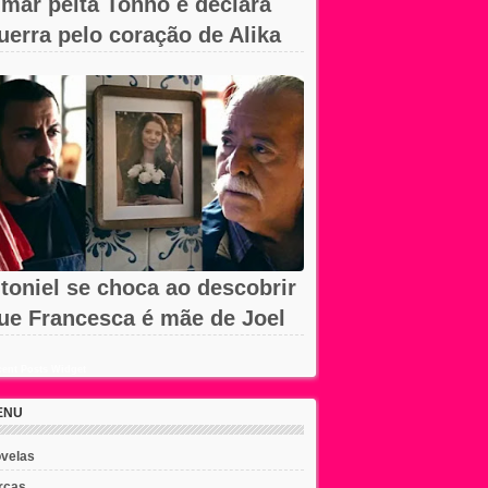
mar peita Tonho e declara
uerra pelo coração de Alika
m A...
toniel se choca ao descobrir
ue Francesca é mãe de Joel
m...
ent Posts Widget
ENU
velas
rcas