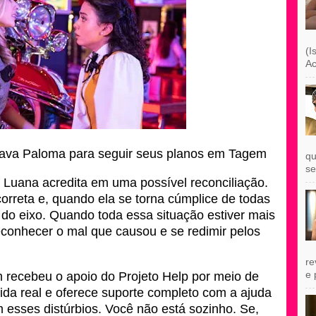
(I
Ac
nava Paloma para seguir seus planos em Tagem
qu
se
, Luana acredita em uma possível reconciliação.
rreta e, quando ela se torna cúmplice de todas
a do eixo. Quando toda essa situação estiver mais
reconhecer o mal que causou e se redimir pelos
re
e 
 recebeu o apoio do Projeto Help por meio de
vida real e oferece suporte completo com a ajuda
m esses distúrbios. Você não está sozinho. Se,