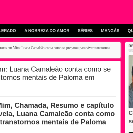
LERADO
A NOBREZA DO AMOR
SÉRIES
MANGÁS
Q
R
otas em Mim: Luana Camaleão conta como se preparou para viver transtornos
im: Luana Camaleão conta como se
nstornos mentais de Paloma em
Mim, Chamada, Resumo e capítulo
vela, Luana Camaleão conta como
C
 transtornos mentais de Paloma
s