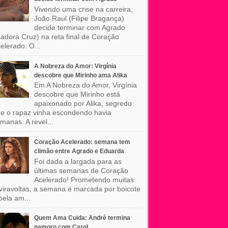
Vivendo uma crise na carreira,
João Raul (Filipe Bragança)
decide terminar com Agrado
sadora Cruz) na reta final de Coração
elerado. O...
A Nobreza do Amor: Virgínia
descobre que Mirinho ama Alika
Em A Nobreza do Amor, Virgínia
descobre que Mirinho está
apaixonado por Alika, segredo
e o rapaz vinha escondendo havia
manas. A revel...
Coração Acelerado: semana tem
climão entre Agrado e Eduarda
Foi dada a largada para as
últimas semanas de Coração
Acelerado! Prometendo muitas
viravoltas, a semana é marcada por boicote
pela am...
Quem Ama Cuida: André termina
namoro com Carol