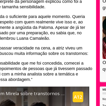
O
intérprete da personagem explicou como foi a
 tamanha sensibilidade.
g
e
da o suficiente para aquele momento. Queria
respeito com quem realmente vive isso e, ao
ente a angústia da Paloma. Apesar de já ter
sado por uma preparação, eu sabia que, no
relembrou Luana Camaleão.
passar veracidade na cena, a atriz viveu um
 buscou muita informação sobre os transtornos:
O
nsabilidade que me foi concedida, comecei a
depoimentos de pessoas que já tivessem passado
q
ei com a minha analista sobre a temática e
e
essa abordagem.”
Rec
M
No
Tu