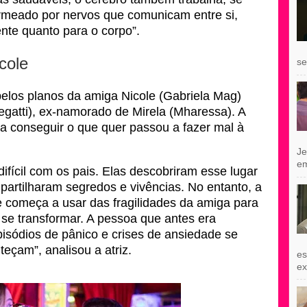
rmeado por nervos que comunicam entre si,
nte quanto para o corpo”.
cole
se
pelos planos da amiga Nicole (Gabriela Mag)
egatti), ex-namorado de Mirela (Mharessa). A
ra conseguir o que quer passou a fazer mal à
Je
e
fícil com os pais. Elas descobriram esse lugar
artilharam segredos e vivências. No entanto, a
 começa a usar das fragilidades da amiga para
 se transformar. A pessoa que antes era
pisódios de pânico e crises de ansiedade se
teçam”, analisou a atriz.
es
exi