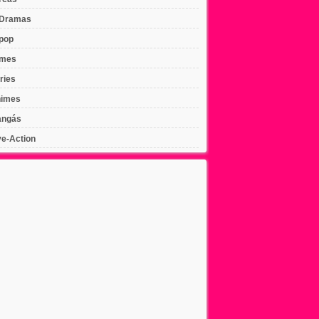
Dramas
pop
lmes
ries
imes
ngás
ve-Action