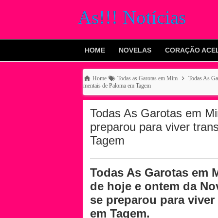
As!!! Notícias
HOME
NOVELAS
CORAÇÃO ACE
Home
Todas as Garotas em Mim
Todas As Gar
mentais de Paloma em Tagem
Todas As Garotas em M
preparou para viver tra
Tagem
Todas As Garotas em 
de hoje e ontem da No
se preparou para viver
em Tagem.