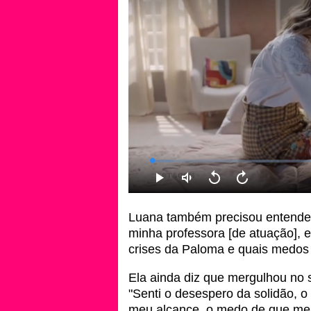
Luana também precisou entender
minha professora [de atuação], 
crises da Paloma e quais medos 
Ela ainda diz que mergulhou no
"Senti o desespero da solidão, o
meu alcance, o medo de que me