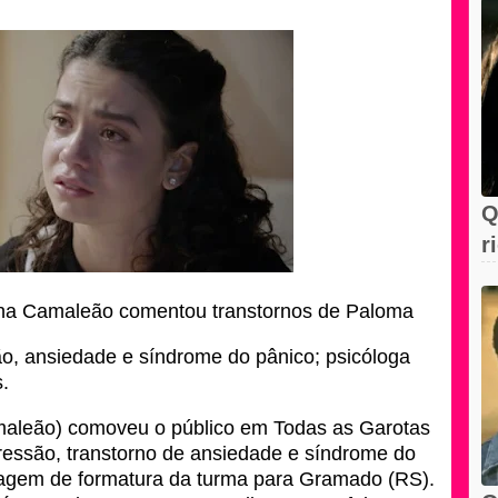
Q
r
F
uana Camaleão comentou transtornos de Paloma
, ansiedade e síndrome do pânico; psicóloga
s.
maleão) comoveu o público em Todas as Garotas
ressão, transtorno de ansiedade e síndrome do
viagem de formatura da turma para Gramado (RS).