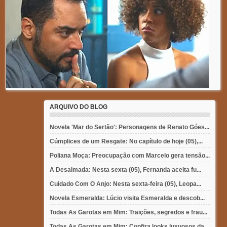
ARQUIVO DO BLOG
Novela 'Mar do Sertão': Personagens de Renato Góes...
Cúmplices de um Resgate: No capítulo de hoje (05),...
Poliana Moça: Preocupação com Marcelo gera tensão...
A Desalmada: Nesta sexta (05), Fernanda aceita fu...
Cuidado Com O Anjo: Nesta sexta-feira (05), Leopa...
Novela Esmeralda: Lúcio visita Esmeralda e descob...
Todas As Garotas em Mim: Traições, segredos e frau...
Todas As Garotas em Mim: Confira looks luxuosos da...