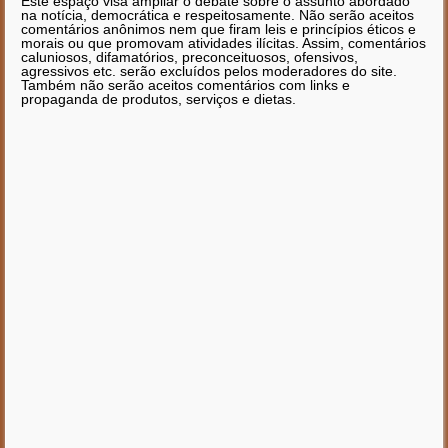
Este espaço visa ampliar o debate sobre o assunto abordado
na notícia, democrática e respeitosamente. Não serão aceitos
comentários anônimos nem que firam leis e princípios éticos e
morais ou que promovam atividades ilícitas. Assim, comentários
caluniosos, difamatórios, preconceituosos, ofensivos,
agressivos etc. serão excluídos pelos moderadores do site.
Também não serão aceitos comentários com links e
propaganda de produtos, serviços e dietas.