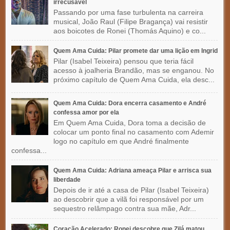
irrecusável
Passando por uma fase turbulenta na carreira
musical, João Raul (Filipe Bragança) vai resistir
aos boicotes de Ronei (Thomás Aquino) e co...
Quem Ama Cuida: Pilar promete dar uma lição em Ingrid
Pilar (Isabel Teixeira) pensou que teria fácil
acesso à joalheria Brandão, mas se enganou. No
próximo capítulo de Quem Ama Cuida, ela desc...
Quem Ama Cuida: Dora encerra casamento e André
confessa amor por ela
Em Quem Ama Cuida, Dora toma a decisão de
colocar um ponto final no casamento com Ademir
logo no capítulo em que André finalmente
confessa...
Quem Ama Cuida: Adriana ameaça Pilar e arrisca sua
liberdade
Depois de ir até a casa de Pilar (Isabel Teixeira)
ao descobrir que a vilã foi responsável por um
sequestro relâmpago contra sua mãe, Adr...
Coração Acelerado: Ronei descobre que Zilá matou