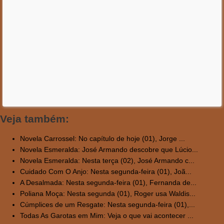
Veja também:
Novela Carrossel: No capítulo de hoje (01), Jorge ...
Novela Esmeralda: José Armando descobre que Lúcio...
Novela Esmeralda: Nesta terça (02), José Armando c...
Cuidado Com O Anjo: Nesta segunda-feira (01), Joã...
A Desalmada: Nesta segunda-feira (01), Fernanda de...
Poliana Moça: Nesta segunda (01), Roger usa Waldis...
Cúmplices de um Resgate: Nesta segunda-feira (01),...
Todas As Garotas em Mim: Veja o que vai acontecer ...