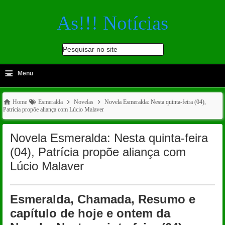
As!!! Notícias
Pesquisar no site
≡
-
Menu
🔍
Home
Esmeralda
Novelas
Novela Esmeralda: Nesta quinta-feira (04),
Patrícia propõe aliança com Lúcio Malaver
Novela Esmeralda: Nesta quinta-feira
(04), Patrícia propõe aliança com
Lúcio Malaver
Esmeralda, Chamada, Resumo e
capítulo de hoje e ontem da