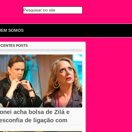
Pesquisar no site
🔍
UEM SOMOS
ECENTES POSTS
onei acha bolsa de Zilá e
esconfia de ligação com
erônica em...