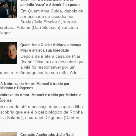
assédio 'vaza' e Ademir é exposto
Em Quem Ama Cuida, depois de
ser acusado de assédio por
Suely (Julia Stockler), sua ex-
cretária, Ademir (Dan Stulbach) vai até a
legac...
Quem Ama Cuida: Adriana ameaça
Pilar e arrisca sua liberdade
Depois de ir até a casa de Pilar
(Isabel Teixeira) ao descobrir que
a vilã foi responsável por um
questro relâmpago contra sua mãe, Adr...
Nobreza do Amor: Manoel é traído por Mirinho e
ógenes
essionado até o pescoço depois que a filha
scobriu que ele é o pai biológico de Ritinha
úlia Salarini), o coronel Diógenes (Danton
..
Coração Acelerado: João Raul