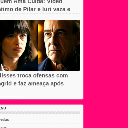
uem Ama Cuida: Vídeo
ntimo de Pilar e Iuri vaza e
hega à...
lisses troca ofensas com
ngrid e faz ameaça após
emissão em...
ent Posts Widget
ENU
velas
rcas