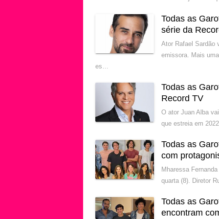
Todas as Garo
série da Reco
Ator Rafael Sardão 
emissora. Mais uma
es…
Todas as Garo
Record TV
O ator Juan Alba va
que estreia em 2022
Todas as Garo
com protagoni
Mharessa Fernanda 
quarta (8). Diretor
Todas as Garo
encontram com