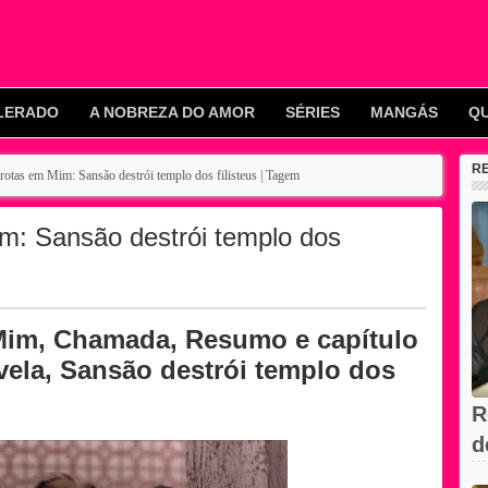
LERADO
A NOBREZA DO AMOR
SÉRIES
MANGÁS
Q
R
otas em Mim: Sansão destrói templo dos filisteus | Tagem
m: Sansão destrói templo dos
Mim, Chamada, Resumo e capítulo
vela, Sansão destrói templo dos
R
d
V