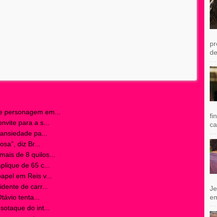
pr
de
re personagem em...
fi
vite para a s...
ca
 ansiedade pa...
sa”, diz Br...
is de 8 quilos...
lique de 65 c...
apel em Reis v...
dente de carr...
Je
e
távio tenta...
otaque do int...