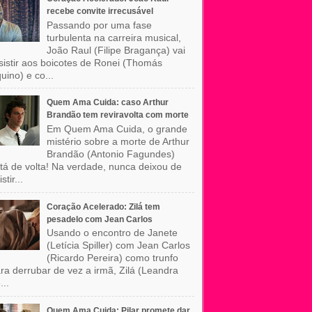
recebe convite irrecusável
Passando por uma fase
turbulenta na carreira musical,
João Raul (Filipe Bragança) vai
sistir aos boicotes de Ronei (Thomás
uino) e co...
Quem Ama Cuida: caso Arthur
Brandão tem reviravolta com morte
Em Quem Ama Cuida, o grande
mistério sobre a morte de Arthur
Brandão (Antonio Fagundes)
tá de volta! Na verdade, nunca deixou de
stir...
Coração Acelerado: Zilá tem
pesadelo com Jean Carlos
Usando o encontro de Janete
(Letícia Spiller) com Jean Carlos
(Ricardo Pereira) como trunfo
ra derrubar de vez a irmã, Zilá (Leandra
...
Quem Ama Cuida: Pilar promete dar