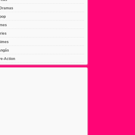
Dramas
pop
lmes
ries
imes
ngás
ve-Action