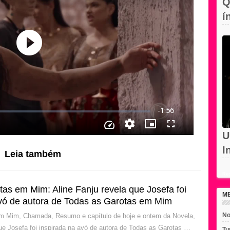
Q
í
c
U
I
Leia também
d
Rec
as em Mim: Aline Fanju revela que Josefa foi
M
avó de autora de Todas as Garotas em Mim
No
m Mim, Chamada, Resumo e capítulo de hoje e ontem da Novela,
que Josefa foi inspirada na avó de autora de Todas as Garotas …
Tu