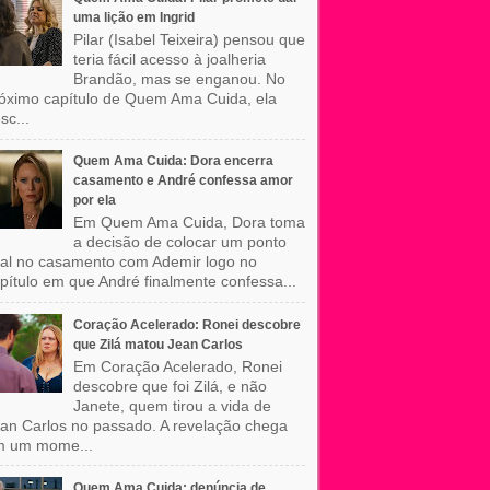
uma lição em Ingrid
Pilar (Isabel Teixeira) pensou que
teria fácil acesso à joalheria
Brandão, mas se enganou. No
óximo capítulo de Quem Ama Cuida, ela
sc...
Quem Ama Cuida: Dora encerra
casamento e André confessa amor
por ela
Em Quem Ama Cuida, Dora toma
a decisão de colocar um ponto
nal no casamento com Ademir logo no
pítulo em que André finalmente confessa...
Coração Acelerado: Ronei descobre
que Zilá matou Jean Carlos
Em Coração Acelerado, Ronei
descobre que foi Zilá, e não
Janete, quem tirou a vida de
an Carlos no passado. A revelação chega
m um mome...
Quem Ama Cuida: denúncia de