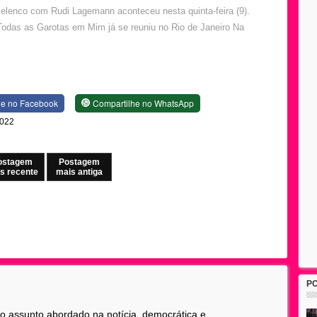
elenco com Rudi Lagemann aconteceu nesta quinta-feira (9).
Todas as Garotas em Mim já se reuniu no Rio de Janeiro Na
he no Facebook
Compartilhe no WhatsApp
2022
ostagem
Postagem
s recente
mais antiga
P
 o assunto abordado na notícia, democrática e