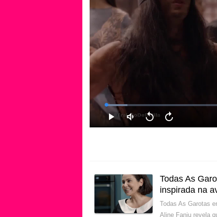
Todas As Garot
inspirada na 
Todas As Garotas e
Aline Fanju revela 