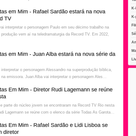
K-
tas em Mim - Rafael Sardão estará na nova
K-
rd TV
Fi
vai interpretar o personagem Paulo em seu décimo trabalho na
Sé
 produção vem aí na teledramaturgia da Record TV. Em 2022,
An
Ma
tas em Mim - Juan Alba estará na nova série da
Li
i interpretar o personagem Alessandro na superprodução bíblica,
 na emissora. Juan Alba vai interpretar o personagem Ales…
tas Em Mim - Diretor Rudi Lagemann se reúne
sta
e parte do núcleo jovem se encontraram na Record TV Rio nesta
 Rudi Lagemann se reúne com o elenco da série Todas As Garota…
tas Em Mim - Rafael Sardão e Lidi Lisboa se
 diretor