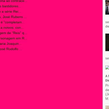
na ao contrace...
 bastidores...
a série Rei...
, José Rubens ...
se
 é "completam...
de
a noivos: con...
em de “Reis” q...
ersonagem em R...
aria Joaquin...
osé Rodolfo ...
se
A 
Di
Pr
de
(J
M.