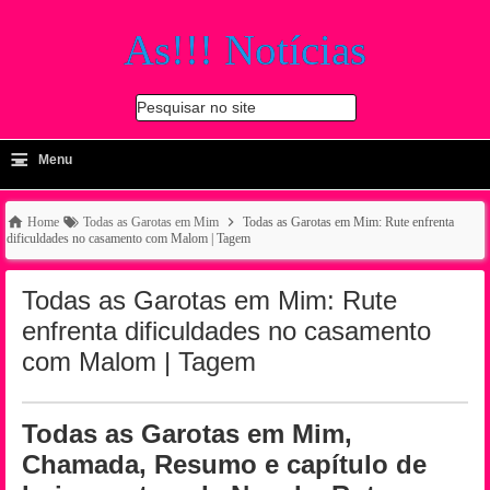
As!!! Notícias
Pesquisar no site
≡
-
Menu
🔍
Home
Todas as Garotas em Mim
Todas as Garotas em Mim: Rute enfrenta
dificuldades no casamento com Malom | Tagem
Todas as Garotas em Mim: Rute
enfrenta dificuldades no casamento
com Malom | Tagem
Todas as Garotas em Mim,
Chamada, Resumo e capítulo de