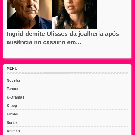
Ingrid demite Ulisses da joalheria após
ausência no cassino em...
Recent Posts Widget
MENU
Novelas
Turcas
K-Dramas
K-pop
Filmes
Séries
Animes