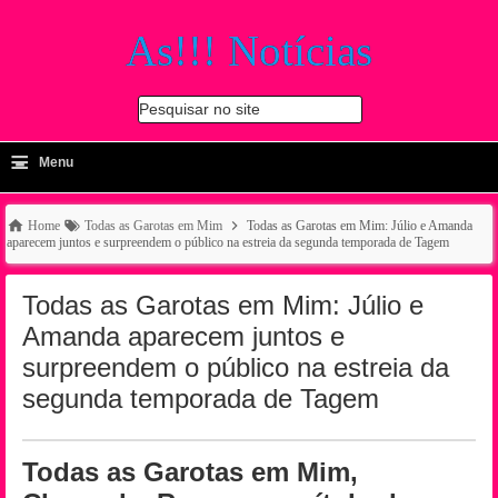
As!!! Notícias
Pesquisar no site
≡
-
Menu
🔍
Home
Todas as Garotas em Mim
Todas as Garotas em Mim: Júlio e Amanda
aparecem juntos e surpreendem o público na estreia da segunda temporada de Tagem
Todas as Garotas em Mim: Júlio e
Amanda aparecem juntos e
surpreendem o público na estreia da
segunda temporada de Tagem
Todas as Garotas em Mim,