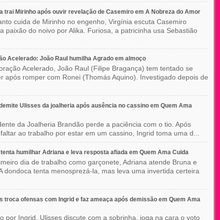
ia trai Mirinho após ouvir revelação de Casemiro em A Nobreza do Amor
nto cuida de Mirinho no engenho, Virgínia escuta Casemiro
 a paixão do noivo por Alika. Furiosa, a patricinha usa Sebastião
ão Acelerado: João Raul humilha Agrado em almoço
ração Acelerado, João Raul (Filipe Bragança) tem tentado se
r após romper com Ronei (Thomás Aquino). Investigado depois de
 demite Ulisses da joalheria após ausência no cassino em Quem Ama
dente da Joalheria Brandão perde a paciência com o tio. Após
 faltar ao trabalho por estar em um cassino, Ingrid toma uma d...
tenta humilhar Adriana e leva resposta afiada em Quem Ama Cuida
imeiro dia de trabalho como garçonete, Adriana atende Bruna e
A dondoca tenta menosprezá-la, mas leva uma invertida certeira
es troca ofensas com Ingrid e faz ameaça após demissão em Quem Ama
o por Ingrid, Ulisses discute com a sobrinha, joga na cara o voto