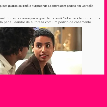
uista guarda da irmã e surpreende Leandro com pedido em Coração
o
final, Eduarda consegue a guarda da irmã Sol e decide formar uma
 Ela pega Leandro de surpresa com um pedido de casamento ...
ARQUIVO DO BLOG
Novela Reis: “Nossa identificação foi imediata”, d...
Novela Reis: Marcus Bessa revive bastidores de Gên...