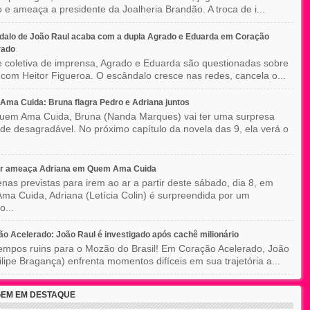
o e ameaça a presidente da Joalheria Brandão. A troca de i...
dalo de João Raul acaba com a dupla Agrado e Eduarda em Coração
rado
 coletiva de imprensa, Agrado e Eduarda são questionadas sobre
 com Heitor Figueroa. O escândalo cresce nas redes, cancela o...
ma Cuida: Bruna flagra Pedro e Adriana juntos
em Ama Cuida, Bruna (Nanda Marques) vai ter uma surpresa
 de desagradável. No próximo capítulo da novela das 9, ela verá o
r ameaça Adriana em Quem Ama Cuida
nas previstas para irem ao ar a partir deste sábado, dia 8, em
a Cuida, Adriana (Letícia Colin) é surpreendida por um
o...
o Acelerado: João Raul é investigado após cachê milionário
empos ruins para o Mozão do Brasil! Em Coração Acelerado, João
ilipe Bragança) enfrenta momentos difíceis em sua trajetória a...
EM EM DESTAQUE