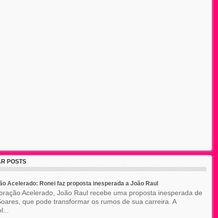
R POSTS
o Acelerado: Ronei faz proposta inesperada a João Raul
ração Acelerado, João Raul recebe uma proposta inesperada de
oares, que pode transformar os rumos de sua carreira. A
l...