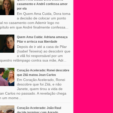
casamento e André confessa amor
por ela
Em Quem Ama Cuida, Dora toma
a decisão de colocar um ponto
nal no casamento com Ademir logo no
pítulo em que André finalmente confessa...
Quem Ama Cuida: Adriana ameaça
Pilar e arrisca sua liberdade
Depois de ir até a casa de Pilar
(Isabel Teixeira) ao descobrir que
a vilã foi responsável por um
questro relâmpago contra sua mãe, Adr...
Coração Acelerado: Ronei descobre
que Zilá matou Jean Carlos
Em Coração Acelerado, Ronei
descobre que foi Zilá, e não
Janete, quem tirou a vida de
an Carlos no passado. A revelação chega
m um mome...
Coração Acelerado: João Raul
decide terminar com Agrado