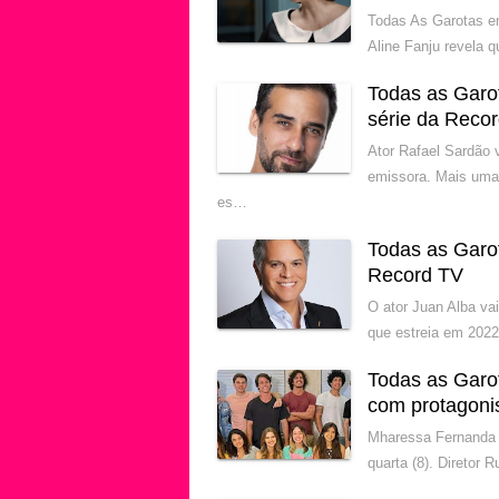
Todas As Garotas e
Aline Fanju revela 
Todas as Garo
série da Reco
Ator Rafael Sardão 
emissora. Mais uma
es…
Todas as Garo
Record TV
O ator Juan Alba va
que estreia em 2022
Todas as Garo
com protagoni
Mharessa Fernanda 
quarta (8). Diretor