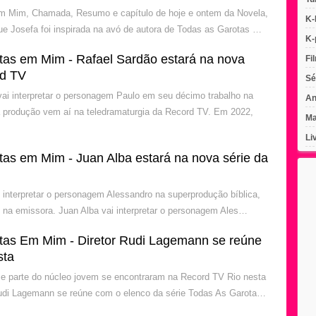
m Mim, Chamada, Resumo e capítulo de hoje e ontem da Novela,
K-
que Josefa foi inspirada na avó de autora de Todas as Garotas …
K-
tas em Mim - Rafael Sardão estará na nova
Fi
rd TV
Sé
vai interpretar o personagem Paulo em seu décimo trabalho na
An
 produção vem aí na teledramaturgia da Record TV. Em 2022,
Ma
Li
tas em Mim - Juan Alba estará na nova série da
i interpretar o personagem Alessandro na superprodução bíblica,
 na emissora. Juan Alba vai interpretar o personagem Ales…
tas Em Mim - Diretor Rudi Lagemann se reúne
sta
e parte do núcleo jovem se encontraram na Record TV Rio nesta
 Rudi Lagemann se reúne com o elenco da série Todas As Garota…