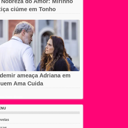
 Nobreza do Amor: Mirinho
tiça ciúme em Tonho
demir ameaça Adriana em
uem Ama Cuida
ent Posts Widget
ENU
velas
rcas