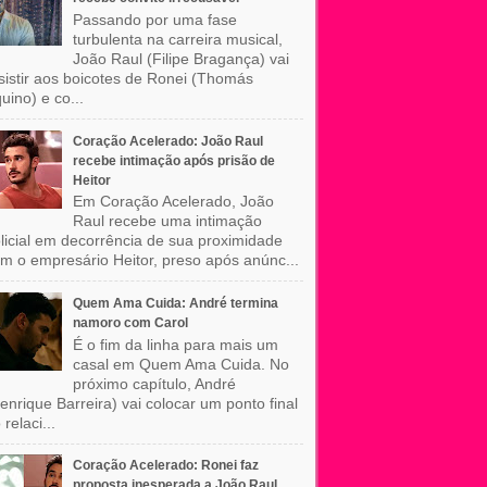
Passando por uma fase
turbulenta na carreira musical,
João Raul (Filipe Bragança) vai
sistir aos boicotes de Ronei (Thomás
uino) e co...
Coração Acelerado: João Raul
recebe intimação após prisão de
Heitor
Em Coração Acelerado, João
Raul recebe uma intimação
licial em decorrência de sua proximidade
m o empresário Heitor, preso após anúnc...
Quem Ama Cuida: André termina
namoro com Carol
É o fim da linha para mais um
casal em Quem Ama Cuida. No
próximo capítulo, André
enrique Barreira) vai colocar um ponto final
 relaci...
Coração Acelerado: Ronei faz
proposta inesperada a João Raul