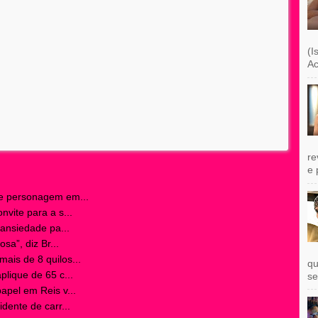
(I
Ac
re
e 
re personagem em...
vite para a s...
 ansiedade pa...
sa”, diz Br...
is de 8 quilos...
qu
lique de 65 c...
se
apel em Reis v...
dente de carr...