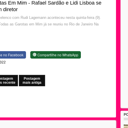
tas Em Mim - Rafael Sardão e Lidi Lisboa se
 diretor
elenco com Rudi Lagemann aconteceu nesta quinta-feira (9).
Todas as Garotas em Mim já se reuniu no Rio de Janeiro Na
he no Facebook
Compartilhe no WhatsApp
2022
ostagem
Postagem
s recente
mais antiga
P