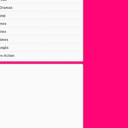
Dramas
pop
lmes
ries
imes
ngás
ve-Action