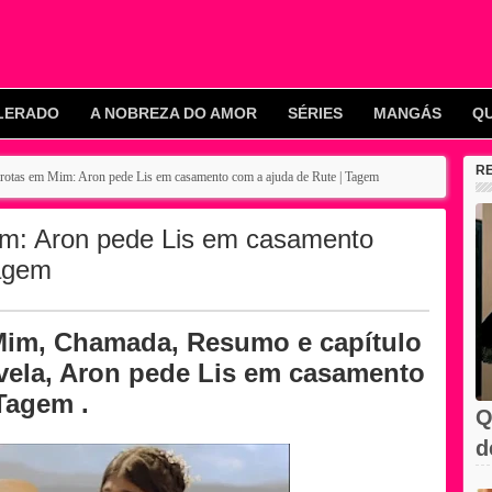
LERADO
A NOBREZA DO AMOR
SÉRIES
MANGÁS
Q
R
rotas em Mim: Aron pede Lis em casamento com a ajuda de Rute | Tagem
m: Aron pede Lis em casamento
Tagem
Mim, Chamada, Resumo e capítulo
vela, Aron pede Lis em casamento
Tagem .
Q
d
C