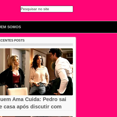
Pesquisar no site
🔍
UEM SOMOS
ECENTES POSTS
uem Ama Cuida: Pedro sai
e casa após discutir com
armita