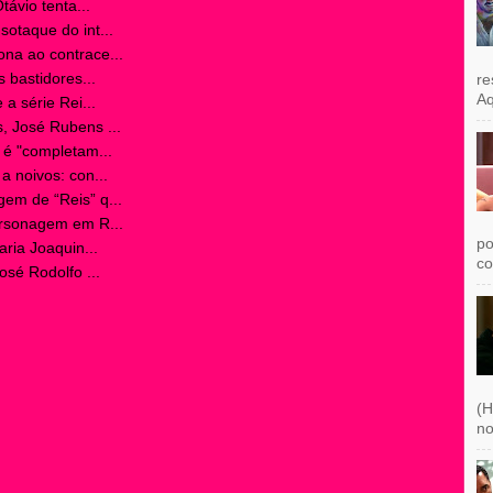
távio tenta...
otaque do int...
na ao contrace...
 bastidores...
re
Aq
a série Rei...
, José Rubens ...
 é "completam...
a noivos: con...
em de “Reis” q...
ersonagem em R...
po
aria Joaquin...
co
osé Rodolfo ...
(H
no