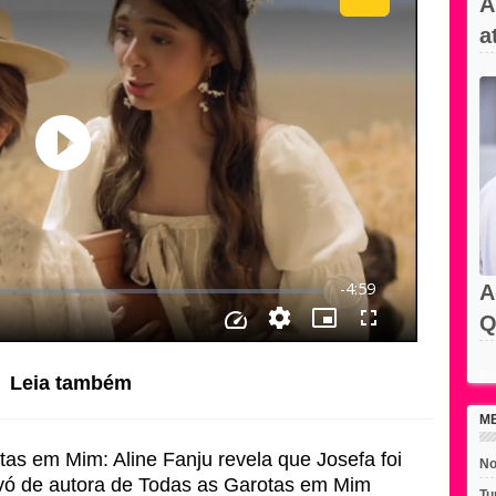
A
a
A
Q
Rec
Leia também
M
as em Mim: Aline Fanju revela que Josefa foi
No
avó de autora de Todas as Garotas em Mim
Tu