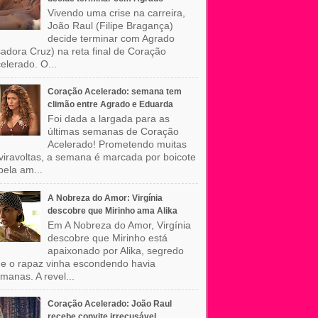
Vivendo uma crise na carreira,
João Raul (Filipe Bragança)
decide terminar com Agrado
sadora Cruz) na reta final de Coração
elerado. O...
Coração Acelerado: semana tem
climão entre Agrado e Eduarda
Foi dada a largada para as
últimas semanas de Coração
Acelerado! Prometendo muitas
viravoltas, a semana é marcada por boicote
pela am...
A Nobreza do Amor: Virgínia
descobre que Mirinho ama Alika
Em A Nobreza do Amor, Virgínia
descobre que Mirinho está
apaixonado por Alika, segredo
e o rapaz vinha escondendo havia
manas. A revel...
Coração Acelerado: João Raul
recebe convite irrecusável