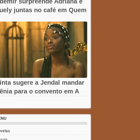
demir surpreende Adriana e
uely juntas no café em Quem
ma...
inta sugere a Jendal mandar
ênia para o convento em A
obreza...
ent Posts Widget
ENU
velas
rcas