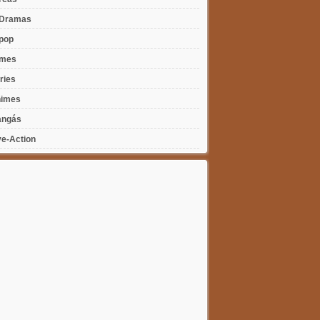
Dramas
pop
lmes
ries
imes
ngás
ve-Action