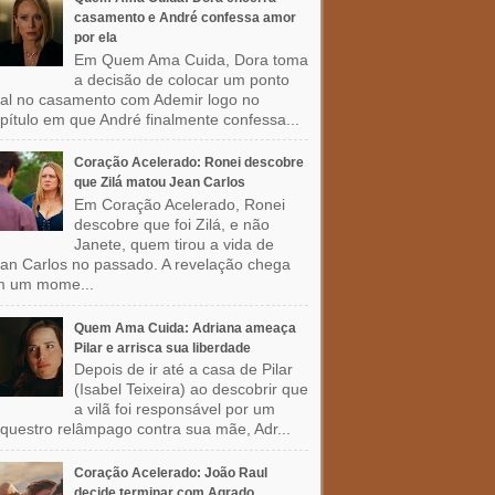
casamento e André confessa amor
por ela
Em Quem Ama Cuida, Dora toma
a decisão de colocar um ponto
nal no casamento com Ademir logo no
pítulo em que André finalmente confessa...
Coração Acelerado: Ronei descobre
que Zilá matou Jean Carlos
Em Coração Acelerado, Ronei
descobre que foi Zilá, e não
Janete, quem tirou a vida de
an Carlos no passado. A revelação chega
m um mome...
Quem Ama Cuida: Adriana ameaça
Pilar e arrisca sua liberdade
Depois de ir até a casa de Pilar
(Isabel Teixeira) ao descobrir que
a vilã foi responsável por um
questro relâmpago contra sua mãe, Adr...
Coração Acelerado: João Raul
decide terminar com Agrado