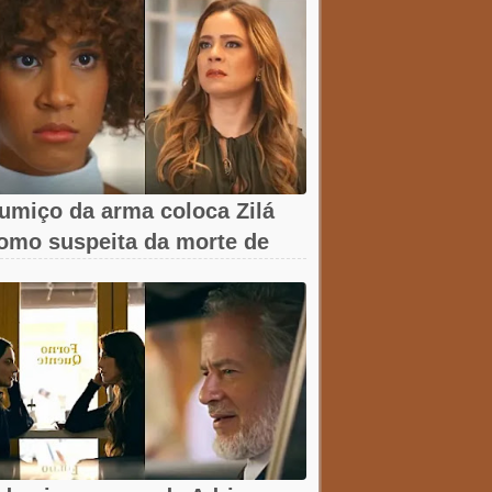
umiço da arma coloca Zilá
omo suspeita da morte de
avier em...