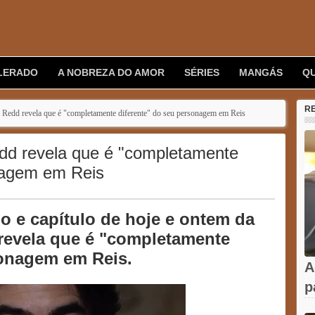
LERADO
A NOBREZA DO AMOR
SÉRIES
MANGÁS
Q
R
s Redd revela que é "completamente diferente" do seu personagem em Reis
edd revela que é "completamente
nagem em Reis
 e capítulo de hoje e ontem da
 revela que é "completamente
sonagem em Reis.
A
p
a