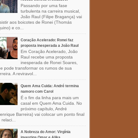
Passando por uma fase
turbulenta na carreira musical,
João Raul (Filipe Bragança) vai
sistir aos boicotes de Ronei (Thomás
uino) e co...
Coração Acelerado: Ronei faz
proposta inesperada a João Raul
Em Coração Acelerado, João
Raul recebe uma proposta
inesperada de Ronei Soares,
e pode transformar os rumos de sua
rreira. A reviravol...
Quem Ama Cuida: André termina
namoro com Carol
É o fim da linha para mais um
casal em Quem Ama Cuida. No
próximo capítulo, André
enrique Barreira) vai colocar um ponto final
 relaci...
A Nobreza do Amor: Virgínia
investiga Omar e Alika