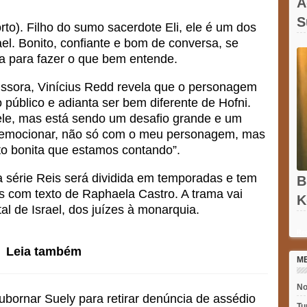
A
S
rto). Filho do sumo sacerdote Eli, ele é um dos
A
el. Bonito, confiante e bom de conversa, se
da para fazer o que bem entende.
ssora, Vinícius Redd revela que o personagem
 público e adianta ser bem diferente de Hofni.
ele, mas está sendo um desafio grande e um
e emocionar, não só com o meu personagem, mas
to bonita que estamos contando”.
a série Reis será dividida em temporadas e tem
B
es com texto de Raphaela Castro. A trama vai
K
l de Israel, dos juízes à monarquia.
N
Rec
Leia também
M
No
ubornar Suely para retirar denúncia de assédio
Tu