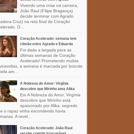
Vivendo uma crise na carreira,
João Raul (Filipe Bragança)
decide terminar com Agrado
sadora Cruz) na reta final de Coração
elerado. O...
Coração Acelerado: semana tem
climão entre Agrado e Eduarda
Foi dada a largada para as
últimas semanas de Coração
Acelerado! Prometendo muitas
viravoltas, a semana é marcada por boicote
pela am...
A Nobreza do Amor: Virgínia
descobre que Mirinho ama Alika
Em A Nobreza do Amor, Virgínia
descobre que Mirinho está
apaixonado por Alika, segredo
e o rapaz vinha escondendo havia
manas. A revel...
Coração Acelerado: João Raul
recebe convite irrecusável