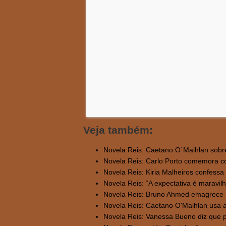
Veja também:
Novela Reis: Caetano O´Maihlan sob
Novela Reis: Carlo Porto comemora con
Novela Reis: Kiria Malheiros confessa
Novela Reis: “A expectativa é maravilho
Novela Reis: Bruno Ahmed emagrece ma
Novela Reis: Caetano O'Maihlan usa ap
Novela Reis: Vanessa Bueno diz que p