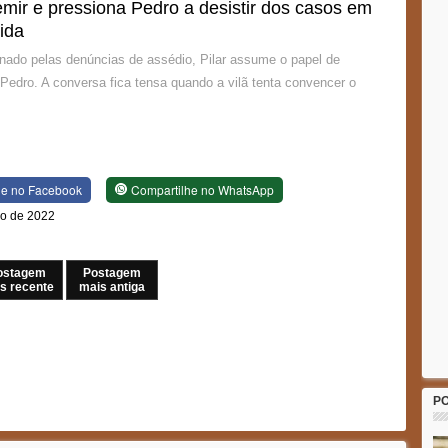
emir e pressiona Pedro a desistir dos casos em
ida
ado pelas denúncias de assédio, Pilar assume o papel de
 Pedro. A conversa fica tensa quando a vilã tenta convencer o
he no Facebook
Compartilhe no WhatsApp
lho de 2022
ostagem
Postagem
s recente
mais antiga
P