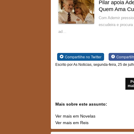
Pilar apoia Ad
Quem Ama Cu
Com Ademir pression
escudeira e procura
ad…
Compartilhe no Twitter
Compartil
Escrito por As Noticias, segunda-feira, 25 de ju
P
mai
Mais sobre este assunto:
Ver mais em Novelas
Ver mais em Reis