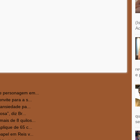
(I
Ac
re
e 
re personagem em...
vite para a s...
 ansiedade pa...
sa”, diz Br...
qu
is de 8 quilos...
se
lique de 65 c...
apel em Reis v...