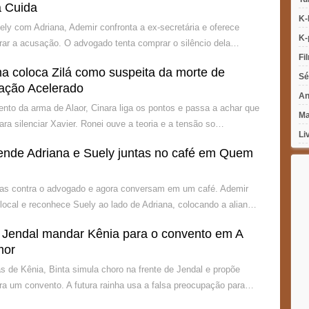
 Cuida
K-
ely com Adriana, Ademir confronta a ex-secretária e oferece
K-
tirar a acusação. O advogado tenta comprar o silêncio dela…
Fi
a coloca Zilá como suspeita da morte de
Sé
ação Acelerado
An
to da arma de Alaor, Cinara liga os pontos e passa a achar que
Ma
para silenciar Xavier. Ronei ouve a teoria e a tensão so…
Li
ende Adriana e Suely juntas no café em Quem
ças contra o advogado e agora conversam em um café. Ademir
 local e reconhece Suely ao lado de Adriana, colocando a alian…
a Jendal mandar Kênia para o convento em A
mor
 de Kênia, Binta simula choro na frente de Jendal e propõe
ara um convento. A futura rainha usa a falsa preocupação para…