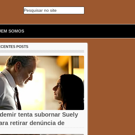
Pesquisar no site
🔍
UEM SOMOS
ECENTES POSTS
demir tenta subornar Suely
ara retirar denúncia de
ssédio em...