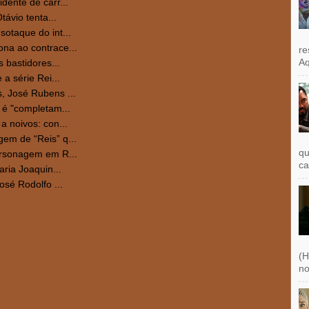
dente de carr...
távio tenta...
otaque do int...
na ao contrace...
re
Aq
 bastidores...
a série Rei...
, José Rubens ...
 é "completam...
a noivos: con...
em de “Reis” q...
qu
ersonagem em R...
ca
aria Joaquin...
osé Rodolfo ...
(H
no