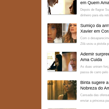
em Quem Ama
Depois de flagrar Su
dinheiro para ela re
Sumiço da arm
Xavier em Cor
Com o desaparecimen
Zilá usou a pistola 
Ademir surpre
Ama Cuida
As duas uniram for
passa de carro pelo
Binta sugere 
Nobreza do A
Cansada das ofensas
enviar a princesa p