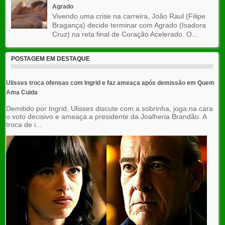
Agrado
Vivendo uma crise na carreira, João Raul (Filipe
Bragança) decide terminar com Agrado (Isadora
Cruz) na reta final de Coração Acelerado. O...
POSTAGEM EM DESTAQUE
Ulisses troca ofensas com Ingrid e faz ameaça após demissão em Quem
Ama Cuida
Demitido por Ingrid, Ulisses discute com a sobrinha, joga na cara
o voto decisivo e ameaça a presidente da Joalheria Brandão. A
troca de i...