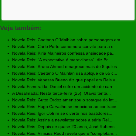
Veja também:
Novela Reis: Caetano O´Maihlan sobre personagem em...
Novela Reis: Carlo Porto comemora convite para a s...
Novela Reis: Kiria Malheiros confessa ansiedade pa...
Novela Reis: “A expectativa é maravilhosa”, diz Br...
Novela Reis: Bruno Ahmed emagrece mais de 8 quilos...
Novela Reis: Caetano O'Maihlan usa aplique de 65 c...
Novela Reis: Vanessa Bueno diz que papel em Reis v...
Novela Esmeralda: Daniel sofre um acidente de carr...
A Desalmada: Nesta terça-feira (25), Otávio tenta...
Novela Reis: Gutto Ordoz amenizou o sotaque do int...
Novela Reis: Hugo Carvalho se emociona ao contrace...
Novela Reis: Igor Cotrim se diverte nos bastidores...
Novela Reis: Assine a newsletter sobre a série Rei...
Novela Reis: Depois de quase 20 anos, José Rubens ...
Novela Reis: Vinícius Redd revela que é "completam...