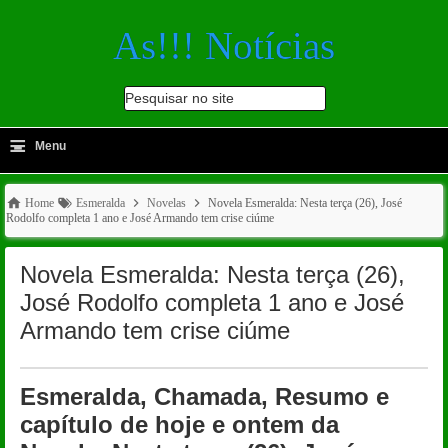
As!!! Notícias
Pesquisar no site
≡
-
Menu
🔍
Home
Esmeralda
Novelas
Novela Esmeralda: Nesta terça (26), José
Rodolfo completa 1 ano e José Armando tem crise ciúme
Novela Esmeralda: Nesta terça (26),
José Rodolfo completa 1 ano e José
Armando tem crise ciúme
Esmeralda, Chamada, Resumo e
capítulo de hoje e ontem da