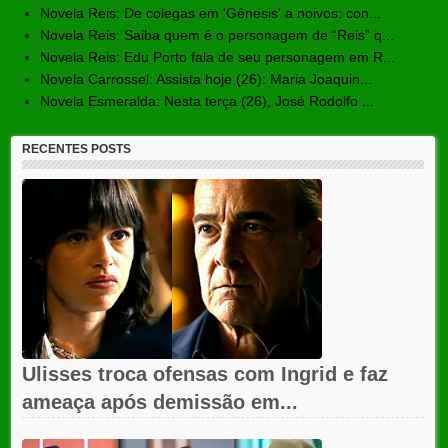
Novela Reis: De colegas em 'Gênesis' a noivos: con...
Novela Reis: Saiba quem é o personagem de “Reis” q...
Novela Reis: Edu Porto fala de seu personagem em R...
Novela Carrossel: Assista hoje (26): Maria Joaquin...
Novela Esmeralda: Nesta terça (26), José Rodolfo ...
RECENTES POSTS
Ulisses troca ofensas com Ingrid e faz
ameaça após demissão em...