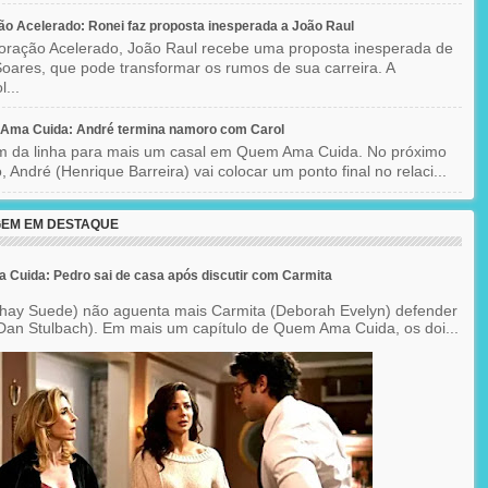
o Acelerado: Ronei faz proposta inesperada a João Raul
ração Acelerado, João Raul recebe uma proposta inesperada de
oares, que pode transformar os rumos de sua carreira. A
l...
Ama Cuida: André termina namoro com Carol
im da linha para mais um casal em Quem Ama Cuida. No próximo
o, André (Henrique Barreira) vai colocar um ponto final no relaci...
EM EM DESTAQUE
Cuida: Pedro sai de casa após discutir com Carmita
hay Suede) não aguenta mais Carmita (Deborah Evelyn) defender
Dan Stulbach). Em mais um capítulo de Quem Ama Cuida, os doi...