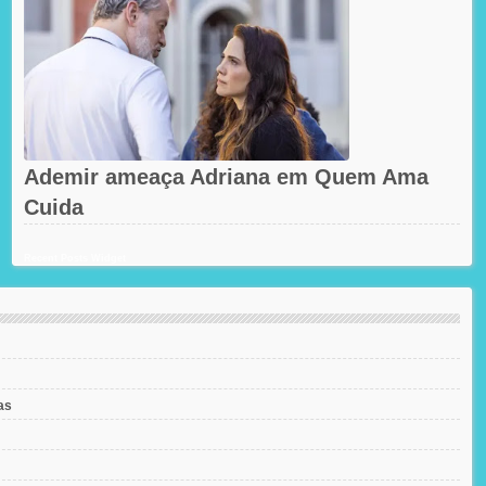
Ademir ameaça Adriana em Quem Ama
Cuida
Recent Posts Widget
as