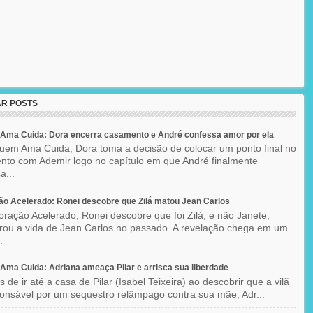
R POSTS
Ama Cuida: Dora encerra casamento e André confessa amor por ela
em Ama Cuida, Dora toma a decisão de colocar um ponto final no
to com Ademir logo no capítulo em que André finalmente
a...
o Acelerado: Ronei descobre que Zilá matou Jean Carlos
ração Acelerado, Ronei descobre que foi Zilá, e não Janete,
rou a vida de Jean Carlos no passado. A revelação chega em um
.
ma Cuida: Adriana ameaça Pilar e arrisca sua liberdade
 de ir até a casa de Pilar (Isabel Teixeira) ao descobrir que a vilã
ponsável por um sequestro relâmpago contra sua mãe, Adr...