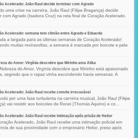
o Acelerado: João Raul decide terminar com Agrado
do uma crise na carreira, João Raul (Filipe Bragança) decide
r com Agrado (Isadora Cruz) na reta final de Coração Acelerado.
ão Acelerado: semana tem climão entre Agrado e Eduarda
ada a largada para as últimas semanas de Coração Acelerado!
ndo muitas reviravoltas, a semana é marcada por boicote e pela
eza do Amor: Virgínia descobre que Mirinho ama Alika
Nobreza do Amor, Virgínia descobre que Mirinho está apaixonado
ka, segredo que o rapaz vinha escondendo havia semanas. A
o Acelerado: João Raul recebe convite irrecusável
ndo por uma fase turbulenta na carreira musical, João Raul (Filipe
a) vai resistir aos boicotes de Ronei (Thomás Aquino) e co...
o Acelerado: João Raul recebe intimação após prisão de Heitor
ração Acelerado, João Raul recebe uma intimação policial em
ncia de sua proximidade com o empresário Heitor, preso após
.