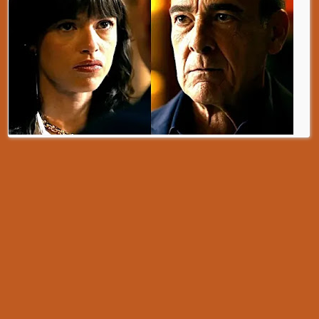
ARQUIVO DO BLOG
Novela Reis: “Nossa identificação foi imediata”, d...
Novela Reis: Marcus Bessa revive bastidores de Gên...
Novela Reis: Hugo Carvalho ganha 6kg para viver pr...
Novela Reis: Duda Nagle vibra ao mostrar a filha a...
Novela Reis: Natália Ferrari troca vida de escritó...
Novela Reis: Natália Ferrari estreia na TV como Sâ...
Novela Reis: Ator Bruno Franklin exibe rotina de a...