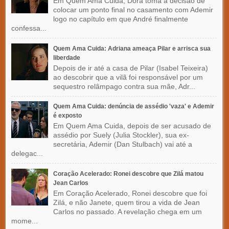
Em Quem Ama Cuida, Dora toma a decisão de
colocar um ponto final no casamento com Ademir
logo no capítulo em que André finalmente
confessa...
Quem Ama Cuida: Adriana ameaça Pilar e arrisca sua
liberdade
Depois de ir até a casa de Pilar (Isabel Teixeira)
ao descobrir que a vilã foi responsável por um
sequestro relâmpago contra sua mãe, Adr...
Quem Ama Cuida: denúncia de assédio 'vaza' e Ademir
é exposto
Em Quem Ama Cuida, depois de ser acusado de
assédio por Suely (Julia Stockler), sua ex-
secretária, Ademir (Dan Stulbach) vai até a
delegac...
Coração Acelerado: Ronei descobre que Zilá matou
Jean Carlos
Em Coração Acelerado, Ronei descobre que foi
Zilá, e não Janete, quem tirou a vida de Jean
Carlos no passado. A revelação chega em um
mome...