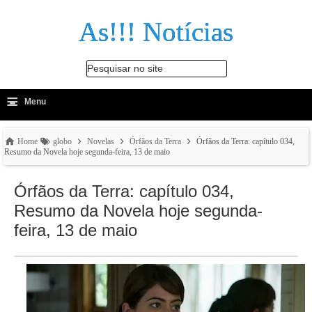
As!!! Notícias
Pesquisar no site
≡
-
Menu
🔍
Home
globo
Novelas
Órfãos da Terra
Órfãos da Terra: capítulo 034,
Resumo da Novela hoje segunda-feira, 13 de maio
Órfãos da Terra: capítulo 034,
Resumo da Novela hoje segunda-
feira, 13 de maio