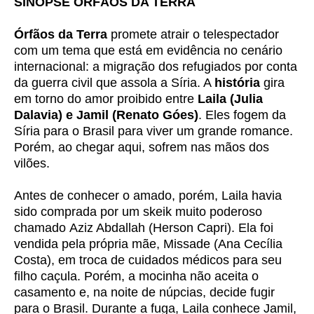
SINOPSE ÓRFÃOS DA TERRA
Órfãos da Terra
promete atrair o telespectador
com um tema que está em evidência no cenário
internacional: a migração dos refugiados por conta
da guerra civil que assola a Síria. A
história
gira
em torno do amor proibido entre
Laila (
Julia
Dalavia
) e Jamil (
Renato Góes
)
. Eles fogem da
Síria para o Brasil para viver um grande romance.
Porém, ao chegar aqui, sofrem nas mãos dos
vilões.
Antes de conhecer o amado, porém, Laila havia
sido comprada por um skeik muito poderoso
chamado Aziz Abdallah (Herson Capri). Ela foi
vendida pela própria mãe, Missade (Ana Cecília
Costa), em troca de cuidados médicos para seu
filho caçula. Porém, a mocinha não aceita o
casamento e, na noite de núpcias, decide fugir
para o Brasil. Durante a fuga, Laila conhece Jamil,