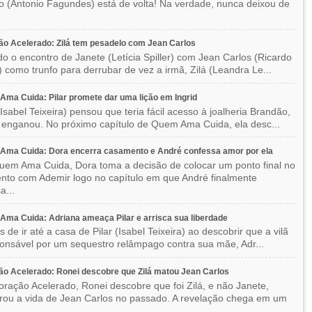
 (Antonio Fagundes) está de volta! Na verdade, nunca deixou de
o Acelerado: Zilá tem pesadelo com Jean Carlos
o o encontro de Janete (Letícia Spiller) com Jean Carlos (Ricardo
) como trunfo para derrubar de vez a irmã, Zilá (Leandra Le...
ma Cuida: Pilar promete dar uma lição em Ingrid
(Isabel Teixeira) pensou que teria fácil acesso à joalheria Brandão,
enganou. No próximo capítulo de Quem Ama Cuida, ela desc...
Ama Cuida: Dora encerra casamento e André confessa amor por ela
em Ama Cuida, Dora toma a decisão de colocar um ponto final no
to com Ademir logo no capítulo em que André finalmente
a...
ma Cuida: Adriana ameaça Pilar e arrisca sua liberdade
 de ir até a casa de Pilar (Isabel Teixeira) ao descobrir que a vilã
ponsável por um sequestro relâmpago contra sua mãe, Adr...
o Acelerado: Ronei descobre que Zilá matou Jean Carlos
ração Acelerado, Ronei descobre que foi Zilá, e não Janete,
rou a vida de Jean Carlos no passado. A revelação chega em um
.