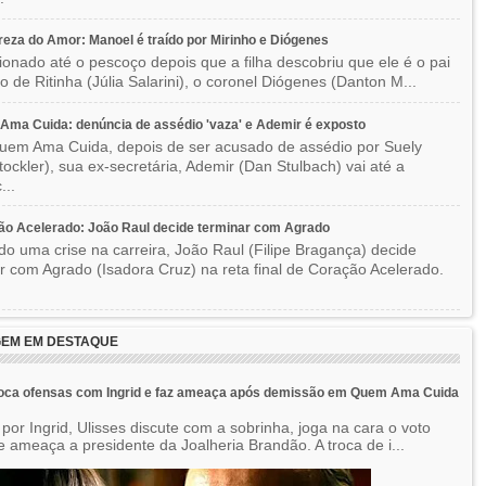
eza do Amor: Manoel é traído por Mirinho e Diógenes
ionado até o pescoço depois que a filha descobriu que ele é o pai
co de Ritinha (Júlia Salarini), o coronel Diógenes (Danton M...
ma Cuida: denúncia de assédio 'vaza' e Ademir é exposto
em Ama Cuida, depois de ser acusado de assédio por Suely
Stockler), sua ex-secretária, Ademir (Dan Stulbach) vai até a
...
o Acelerado: João Raul decide terminar com Agrado
do uma crise na carreira, João Raul (Filipe Bragança) decide
r com Agrado (Isadora Cruz) na reta final de Coração Acelerado.
EM EM DESTAQUE
roca ofensas com Ingrid e faz ameaça após demissão em Quem Ama Cuida
por Ingrid, Ulisses discute com a sobrinha, joga na cara o voto
e ameaça a presidente da Joalheria Brandão. A troca de i...